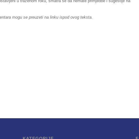
tavljeni u traženom roku, smatra se da nemate primjedbe i sugestije na
entara mogu se preuzeti na linku ispod ovog teksta.
KATEGORIJE
F