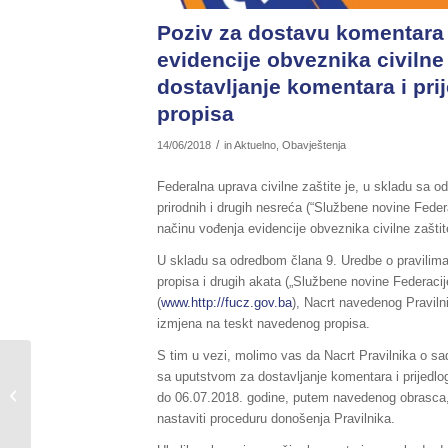
Poziv za dostavu komentara 
evidencije obveznika civilne
dostavljanje komentara i pr
propisa
/
14/06/2018
in
Aktuelno
,
Obavještenja
Federalna uprava civilne zaštite je, u skladu sa o
prirodnih i drugih nesreća (“Službene novine Federac
načinu vođenja evidencije obveznika civilne zaštit
U skladu sa odredbom člana 9. Uredbe o pravilima 
propisa i drugih akata („Službene novine Federacije
(
www.http://fucz.gov.ba
), Nacrt navedenog Praviln
izmjena na teskt navedenog propisa.
S tim u vezi, molimo vas da Nacrt Pravilnika o sad
Sažetak redovnog izvještaja o stanju
sa uputstvom za dostavljanje komentara i prijedlo
u Federaciji BiH, za dane
do 06.07.2018. godine, putem navedenog obrasca, d
13./14.06.2018.godine,...
nastaviti proceduru donošenja Pravilnika.