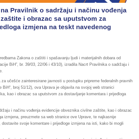
na Pravilnik o sadržaju i načinu vođenja
 zaštite i obrazac sa uputstvom za
ijedloga izmjena na teskt navedenog
dredbama Zakona o zaštiti i spašavanju ljudi i materijalnih dobara od
ije BiH”, br. 39/03, 22/06 i 43/10), izradila Nacrt Pravilnika o sadržaju i
e.
za učešće zainteresirane javnosti u postupku pripreme federalnih pravnih
 BiH“, broj 51/12), ova Uprava je objavila na svojoj web stranici
ika, kao i obrazac sa uputstvom za dostavljanje komentara i prijedloga
ržaju i načinu vođenja evidencije obveznika civilne zaštite, kao i obrazac
ga izmjena, preuzmete sa web stranice ove Uprave, te najkasnije
ostavite svoje komentare i prijedloge izmjena na isti, kako bi mogli