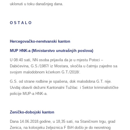
uklonuti u toku današnjeg dana.
O S T A L O
Hercegovačko-neretvanski kanton
MUP HNK-a (Ministarstvo unutrašnjih poslova)
U 08:40 sati, NN osoba prijavila da je u mjestu Potoci –
Dabićevina, G.S./1987/ iz Mostara, skočila u čatrnju zajedno sa
svojom malodobnom kćerkom G.T./2018/.
G.S. od strane rodbine je spašena, dok malodobna G.T. nije.
Uviđaj obavili dežurni Kantonalni Tužilac i Sektor kriminalističke
policije MUP-a HNK-a.
Zeničko-dobojski kanton
Dana 14.06.2018.godine, u 18,35 sati, na Staničnom trgu, grad
Zenica, na kolosjeku željeznica F BiH došlo je do nesretnog