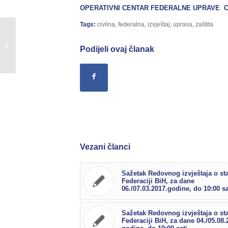
OPERATIVNI CENTAR FEDERALNE UPRAVE C
Tags:
civilna
,
federalna
,
izvještaj
,
uprava
,
zaštita
Sažetak Redovnog izvještaja o stanju
u Federaciji BiH, za dane
Podijeli ovaj članak
08./09.03.2017.godine,...
Vezani članci
Sažetak Redovnog izvještaja o st
Federaciji BiH, za dane
06./07.03.2017.godine, do 10:00 sa
Sažetak Redovnog izvještaja o st
Federaciji BiH, za dane 04./05.08.