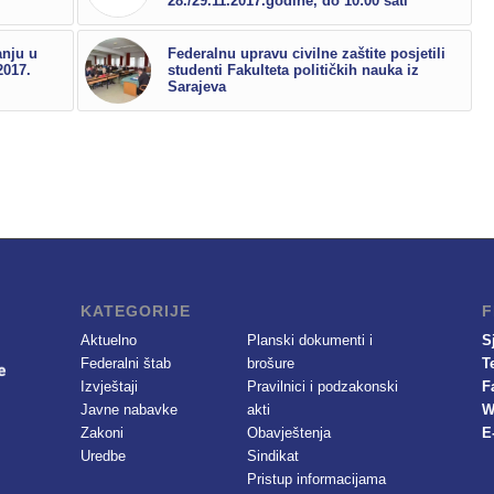
28./29.11.2017.godine, do 10:00 sati
anju u
Federalnu upravu civilne zaštite posjetili
2017.
studenti Fakulteta političkih nauka iz
Sarajeva
KATEGORIJE
F
Aktuelno
Planski dokumenti i
S
Federalni štab
brošure
T
Izvještaji
Pravilnici i podzakonski
F
Javne nabavke
akti
W
Zakoni
Obavještenja
E
Uredbe
Sindikat
Pristup informacijama