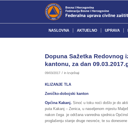
NASLOVNA
AKTUELNO
UPRAVA
Dopuna Sažetka Redovnog iz
kantonu, za dan 09.03.2017.g
/
09/03/2017
in
Izvještaji
KLIZANJE TLA
Zeničko-dobojski kanton
Općina Kakanj.
Sinoć u toku noći došlo je do akt
puta Kakanj – Zenica, u naseljenom mjestu Malješ. 
nakon čega je održana vanredna sjednica Općinsko
proglašenju stanje druge nesreće, te su donesene 