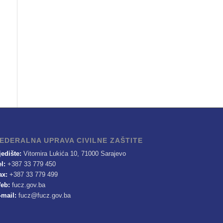
EDERALNA UPRAVA CIVILNE ZAŠTITE
jedište:
Vitomira Lukića 10, 71000 Sarajevo
el:
+387 33 779 450
ax:
+387 33 779 499
eb:
fucz.gov.ba
-mail:
fucz@fucz.gov.ba