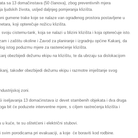
ata sa 13 domačinstava (50 članova), zbog preventivnih mjera
 ljudskih života, usljed daljnjeg pomjeranja klizišta.
loni gumene trake koje se nalaze van ograđenog prostora postavljene u
metara, koji opterečuje nožicu klizišta.
oju cisternu-tank, koja se nalazi u blizini klizišta i koja opterećuje isto.
m i zaštitu okoline i Zavod za planiranje i izgradnju općine Kakanj, da
dlog istog poduzmu mjere za rasterećenje klizišta.
anj obezbijedi dežurnu ekipu na klizištu, te da ubrzaju sa dislokacijom
kanj, također obezbijedi dežurnu ekipu i razmotre imještanje svog
ndustrijskoj zoni.
rši iseljavanja 13 domaćinstava iz devet stambenih objekata i dva druga
 bit će poduzete interventne mjere, s ciljem rastrećenja klizišta i
 u kuće, te su oštetćeni i električni stubovi.
 svim porodicama pri evakuaciji, a koje će boraviti kod rodbine.