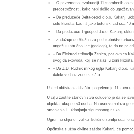
– O privremenoj evakuaciji 11 stambenih objek
predostrožnosti, kako nebi došlo do ugrožavanja
– Da preduzeće Delta-petrol d.o.o. Kakanj, uk
čelo klizišta, kao i šljako betonski zid cca 40 
– Da preduzeće Trgošped d.o.o. Kakanj, ukloni sv
– Zadužuje se Služba za poduzetništvo,urbaniza
angažuju stručno lice (geologa), te da na prije
– Da Elektrodistribucija Zenica, poslovnica Kak
svog dalekovoda, koji se nalazi u zoni klizišta.
– Da Z.D. Rudnik mrkog uglja Kakanj d.o.o. Ka
dalekovoda iz zone klizišta.
Usljed aktiviranja klizišta pogođeno je 11 kuća u i
U cilju zaštite stanovništva odlučeno je da se izv
objekta, ukupno 50 osoba. Na osnovu nalaza geologa
smanjenja ili uklanjanja sigurnosnog rizika.
Ogromne stijene i velike količine zemlje udarile su
Općinska služba civilne zaštite Kakanj, će pomoći