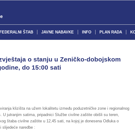
FEDERALNI ŠTAB
JAVNE NABAVKE
INFO
PLAN RADA
K
vještaja o stanju u Zeničko-dobojskom
odine, do 15:00 sati
iviranja klizišta na užem lokalitetu između poduzetničke zone i regionalnog
U jutranjim satima, pripadnici Službe civilne zaštite obišli su teren,
g štaba civilne zaštite u 12,45 sati, na kojoj je donesena Odluka o
i slijedeće naredbe :