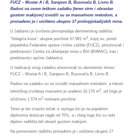
FUCZ – Mostar A i B, Sarajevo B, Busovača B, Livno B.
Radovi na ovom teškom zadatku (teren strm i obrastao
gustom makijom) izvodili su se manuelnom metodom, a
pronađeno je i uništeno ukupno 17 protivpješadijskih mina.
U Jablanici je izvršena primopredaja deminerskog radilišta
2
“Velagića kosa”, ukupne površine 57.981 m
, kojoj su, pored
pripadnika Federalne uprave civilne zaštite (FUCZ), prisutvovali i
predstavnici Centra za uklanjanje mina u BiH (BHMAC), kao i
predstavnici općine Jablanica.
U realizaciji ovog zadatka učestvovali su deminerski timovi
FUCZ – Mostar A i B, Sarajevo B, Busovača B, Livno B.
Radovi na zadatku su se izvodili manuelnom metodom, a tokom
2
tehničkog izviđanja manuelno je urađeno 16.170 m
, od čega je
2
očišćeno 1.574 m
minirane površine.
Teren je bio izrazito težak iz razloga što je na pojedinim
dijelovima dostizao nagib od 70%, a i zbog toga što su neki
dijelovi radilišta bili obrasli gustom makijom.
Na pomenutom radilištu pronađeno je i uništeno ukupno 17