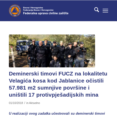
Deminerski timovi FUCZ na lokalitetu
Velagića kosa kod Jablanice očistili
57.981 m2 sumnjive površine i
uništili 17 protivpješadijskih mina
/
01/10/2018
in
Aktuelno
U realizaciji ovog zadatka učestvovali su deminerski timovi