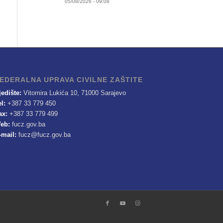
05/08/2026 - 09:08
EDERALNA UPRAVA CIVILNE ZAŠTITE
jedište:
Vitomira Lukića 10, 71000 Sarajevo
el:
+387 33 779 450
ax:
+387 33 779 499
eb:
fucz.gov.ba
-mail:
fucz@fucz.gov.ba