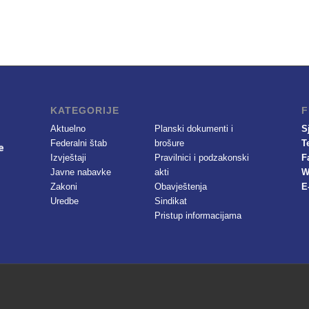
KATEGORIJE
F
Aktuelno
Planski dokumenti i
S
Federalni štab
brošure
T
Izvještaji
Pravilnici i podzakonski
F
Javne nabavke
akti
W
Zakoni
Obavještenja
E
Uredbe
Sindikat
Pristup informacijama