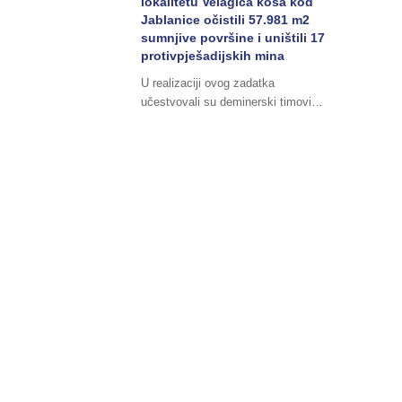
lokalitetu Velagića kosa kod
Jablanice očistili 57.981 m2
sumnjive površine i uništili 17
protivpješadijskih mina
U realizaciji ovog zadatka
učestvovali su deminerski timovi…