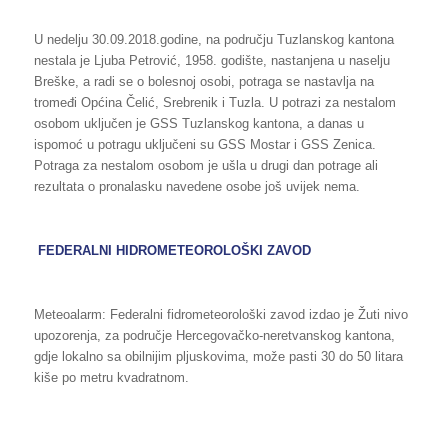
U nedelju 30.09.2018.godine, na području Tuzlanskog kantona
nestala je Ljuba Petrović, 1958. godište, nastanjena u naselju
Breške, a radi se o bolesnoj osobi, potraga se nastavlja na
tromeđi Općina Čelić, Srebrenik i Tuzla. U potrazi za nestalom
osobom uključen je GSS Tuzlanskog kantona, a danas u
ispomoć u potragu uključeni su GSS Mostar i GSS Zenica.
Potraga za nestalom osobom je ušla u drugi dan potrage ali
rezultata o pronalasku navedene osobe još uvijek nema.
FEDERALNI HIDROMETEOROLOŠKI ZAVOD
Meteoalarm: Federalni fidrometeorološki zavod izdao je Žuti nivo
upozorenja, za područje Hercegovačko-neretvanskog kantona,
gdje lokalno sa obilnijim pljuskovima, može pasti 30 do 50 litara
kiše po metru kvadratnom.