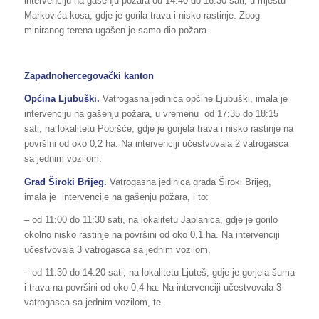
intervenciju na gašenju požara od 14:40 do 16:30 sati, u mjestu
Markovića kosa, gdje je gorila trava i nisko rastinje. Zbog
miniranog terena ugašen je samo dio požara.
Zapadnohercegovački kanton
Općina Ljubuški.
Vatrogasna jedinica općine Ljubuški, imala je
intervenciju na gašenju požara, u vremenu od 17:35 do 18:15
sati, na lokalitetu Pobršće, gdje je gorjela trava i nisko rastinje na
površini od oko 0,2 ha. Na intervenciji učestvovala 2 vatrogasca
sa jednim vozilom.
Grad Široki Brijeg.
Vatrogasna jedinica grada Široki Brijeg,
imala je intervencije na gašenju požara, i to:
– od 11:00 do 11:30 sati, na lokalitetu Japlanica, gdje je gorilo
okolno nisko rastinje na površini od oko 0,1 ha. Na intervenciji
učestvovala 3 vatrogasca sa jednim vozilom,
– od 11:30 do 14:20 sati, na lokalitetu Ljuteš, gdje je gorjela šuma
i trava na površini od oko 0,4 ha. Na intervenciji učestvovala 3
vatrogasca sa jednim vozilom, te