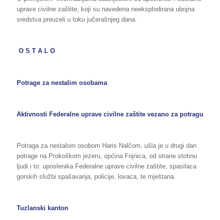
uprave civilne zaštite, koji su navedena neeksplodirana ubojna
sredstva preuzeli u toku jučerašnjeg dana.
O S T A L O
Potrage za nestalim osobama
Aktivnosti Federalne uprave civilne zaštite vezano za potragu
Potraga za nestalom osobom Haris Nalčom, ušla je u drugi dan
potrage na Prokoškom jezeru, općina Fojnica, od strane stotinu
ljudi i to: uposlenika Federalne uprave civilne zaštite, spasilaca
gorskih službi spašavanja, policije, lovaca, te mještana.
Tuzlanski kanton