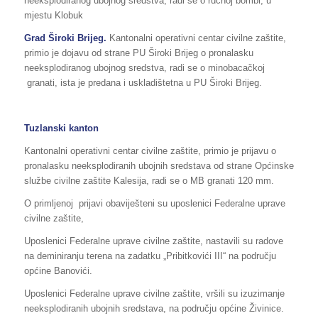
neeksplodiranog ubojnog sredstva, radi se o ručnoj bombi, u
mjestu Klobuk
Grad Široki Brijeg.
Kantonalni operativni centar civilne zaštite,
primio je dojavu od strane PU Široki Brijeg o pronalasku
neeksplodiranog ubojnog sredstva, radi se o minobacačkoj
granati, ista je predana i uskladištetna u PU Široki Brijeg.
Tuzlanski kanton
Kantonalni operativni centar civilne zaštite, primio je prijavu o
pronalasku neeksplodiranih ubojnih sredstava od strane Općinske
službe civilne zaštite Kalesija, radi se o MB granati 120 mm.
O primljenoj prijavi obaviješteni su uposlenici Federalne uprave
civilne zaštite,
Uposlenici Federalne uprave civilne zaštite, nastavili su radove
na deminiranju terena na zadatku „Pribitkovići III“ na području
općine Banovići.
Uposlenici Federalne uprave civilne zaštite, vršili su izuzimanje
neeksplodiranih ubojnih sredstava, na području općine Živinice.