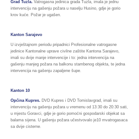
Grad Tuzla.
Vatrogasna jedinica grada Tuzla, imala je jednu
intervenciju na gašenju požara u naselju Husino, gdje je gorio
krov kuće. Požar je ugašen.
Kanton Sarajevo
U izvještajnom periodu pripadnici Profesionalne vatrogasne
jedinice Kantonalne uprave civilne zaštite Kantona Sarajevo,
imali su dvije manje intervencije i to: jedna intervencija na
gašenju manjeg požara na balkonu stambenog objekta, te jedna
intervencija na gašenju zapaljene šupe.
Kanton 10
Općina Kupres.
DVD Kupres i DVD Tomislavgrad, imali su
intervenciju na gašenju požara u vremenu od 13:30 do 20:30 sati,
u mjestu Goravci, gdje je gorio pomoćni gospodarski objekat sa
balama sijena. U gašenju požara učestvovalo je10 mvatrogasaca
sa dvije cisterne.