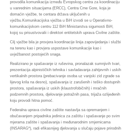
provodila komunikacija između Evropskog centra za koordinaciju
u vanrednim situacijama (ERCC), Centra Crne Gore, koja je
domaćin vježbe, te centara država uključenih u
vježbu.Komunikacijska vježba u BiH izvodi se u Operativno-
komunikacijskom centru 112 BiH Ministarstva sigurnosti BiH,
kojoj su prisustvovalii i direktori entitetskih uprava Civilne zaštite.
Cilj vježbe bila je provjera koordinacije linija zapovijedanja i službi
na terenu kao i provjera uspostave komunikacije kao i
uvježbanost postojećih snaga.
Realizirano je spašavanje iz ruševina, pronalazak sumnjivih tvari,
prezentacija alpinističkih tehnika i savladavanja zahtjevnih i uskih
vertikalnih prostora (prebacivanje osoba uz vanjski zid zgrade sa
lijevog krila na desno), spašavanja iz zarušenih i teško dostupnih
prostora, spašavanja iz uskih (klaustrofobičnih) i mračnih
podzemnih prostora, djelovanje potražnih pasa, trijaža ozlijeđenih
koju provodi hitna pomoć.
Federalna uprava civilne zaštite nastavlja sa opremanjem i
obučavanjem pripadnika jedinica za zaštitu i spašavanje po svim
mjerama zaštite i spašavanja i međunarodnim smjernicama
(INSARAG*), radi efikasnijeg djelovanja u slučaju pojave prirodnih