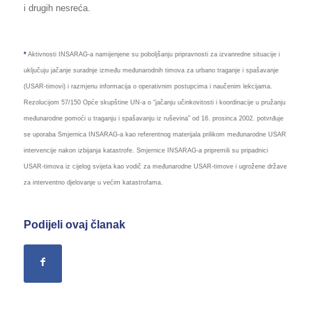
i drugih nesreća.
*
Aktivnosti INSARAG-a namijenjene su poboljšanju pripravnosti za izvanredne situacije i
uključuju jačanje suradnje između međunarodnih timova za urbano traganje i spašavanje
(USAR-timovi) i razmjenu informacija o operativnim postupcima i naučenim lekcijama.
Rezolucijom 57/150 Opće skupštine UN-a o “jačanju učinkovitosti i koordinacije u pružanju
međunarodne pomoći u traganju i spašavanju iz ruševina” od 16. prosinca 2002. potvrđuje
se uporaba Smjernica INSARAG-a kao referentnog materijala prilikom međunarodne USAR
intervencije nakon izbijanja katastrofe. Smjernice INSARAG-a pripremili su pripadnici
USAR-timova iz cijelog svijeta kao vodič za međunarodne USAR-timove i ugrožene države
za interventno djelovanje u većim katastrofama.
Podijeli ovaj članak