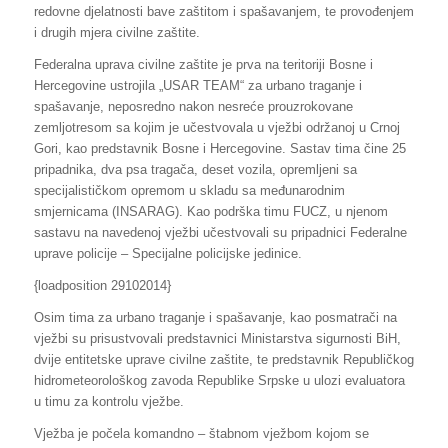
redovne djelatnosti bave zaštitom i spašavanjem, te provođenjem
i drugih mjera civilne zaštite.
Federalna uprava civilne zaštite je prva na teritoriji Bosne i
Hercegovine ustrojila „USAR TEAM“ za urbano traganje i
spašavanje, neposredno nakon nesreće prouzrokovane
zemljotresom sa kojim je učestvovala u vježbi održanoj u Crnoj
Gori, kao predstavnik Bosne i Hercegovine. Sastav tima čine 25
pripadnika, dva psa tragača, deset vozila, opremljeni sa
specijalističkom opremom u skladu sa međunarodnim
smjernicama (INSARAG). Kao podrška timu FUCZ, u njenom
sastavu na navedenoj vježbi učestvovali su pripadnici Federalne
uprave policije – Specijalne policijske jedinice.
{loadposition 29102014}
Osim tima za urbano traganje i spašavanje, kao posmatrači na
vježbi su prisustvovali predstavnici Ministarstva sigurnosti BiH,
dvije entitetske uprave civilne zaštite, te predstavnik Republičkog
hidrometeorološkog zavoda Republike Srpske u ulozi evaluatora
u timu za kontrolu vježbe.
Vježba je počela komandno – štabnom vježbom kojom se