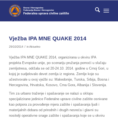
Vježba IPA MNE QUAKE 2014
/
29/10/2014
in
Aktuelno
Vježba IPA MNE QUAKE 2014, organizirana u okviru IPA
projekta Evropske unije, po scenariju pružanja pomoći u slučaju
zemljotresa, održala se od 20-24.10. 2014. godine u Crnoj Gori, u
kojoj je sudjelovalo devet zemlja iz regiona. Zemlje koje su
učestvovale u ovoj vježbi su: Makedonije, Turska, Srbija, Bosna i
Hercegovina, Hrvatska, Kosovo, Crna Gora, Albanija i Slovenija.
Tim za urbano traženje i spašavanje se nalazi u sklopu
specijalizirane jedinice Federalne uprave civilne zaštite osnivane
kao potpora za provođenje mjera zaštite i spašavanja ljudi i
materijalnih dobara od prirodnih i drugih nesreća i glavni su
nositelji operativne snage zaštite i spašavanja koje se u okviru