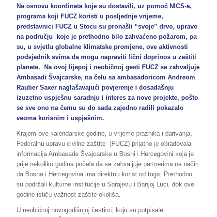
Na osnovu koordinata koje su dostavili, uz pomoć NICS-a,
programa koji FUCZ koristi u posljednje vrijeme,
predstavnici FUCZ u Stocu su pronašli “svoje” drvo, upravo
na području koje je prethodno bilo zahvaćeno požarom, pa
su, u svjetlu globalne klimatske promjene, ove aktivnosti
podsjednik svima da mogu napraviti lični doprinos u zaštiti
planete. Na ovoj lijepoj i neobičnoj gesti FUCZ se zahvaljuje
Ambasadi Švajcarske, na čelu sa ambasadoricom Andreom
Rauber Saxer naglašavajući povjerenje i dosadašnju
izuzetno uspješnu saradnju i interes za nove projekte, pošto
se sve ono na čemu su do sada zajedno radili pokazalo
veoma korisnim i uspješnim.
Krajem ove kalendarske godine, u vrijeme praznika i darivanja,
Federalnu upravu civilne zaštite (FUCZ) prijatno je obradovala
informacija Ambasade Švajcarske u Bosni i Hercegovini koja je
prije nekoliko godina počela da se zahvaljuje partnerima na način
da Bosna i Hercegovina ima direktnu korist od toga. Prethodno
su podržali kulturne institucije u Sarajevu i Banjoj Luci, dok ove
godine ističu važnost zaštite okoliša.
U neobičnoj novogodišnjoj čestitci, koju su potpisale