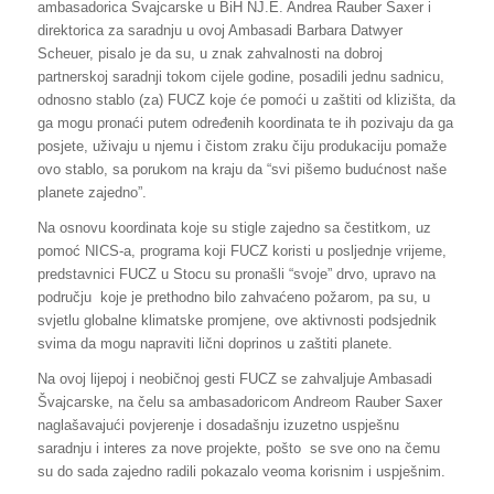
ambasadorica Švajcarske u BiH NJ.E. Andrea Rauber Saxer i
direktorica za saradnju u ovoj Ambasadi Barbara Datwyer
Scheuer, pisalo je da su, u znak zahvalnosti na dobroj
partnerskoj saradnji tokom cijele godine, posadili jednu sadnicu,
odnosno stablo (za) FUCZ koje će pomoći u zaštiti od klizišta, da
ga mogu pronaći putem određenih koordinata te ih pozivaju da ga
posjete, uživaju u njemu i čistom zraku čiju produkaciju pomaže
ovo stablo, sa porukom na kraju da “svi pišemo budućnost naše
planete zajedno”.
Na osnovu koordinata koje su stigle zajedno sa čestitkom, uz
pomoć NICS-a, programa koji FUCZ koristi u posljednje vrijeme,
predstavnici FUCZ u Stocu su pronašli “svoje” drvo, upravo na
području koje je prethodno bilo zahvaćeno požarom, pa su, u
svjetlu globalne klimatske promjene, ove aktivnosti podsjednik
svima da mogu napraviti lični doprinos u zaštiti planete.
Na ovoj lijepoj i neobičnoj gesti FUCZ se zahvaljuje Ambasadi
Švajcarske, na čelu sa ambasadoricom Andreom Rauber Saxer
naglašavajući povjerenje i dosadašnju izuzetno uspješnu
saradnju i interes za nove projekte, pošto se sve ono na čemu
su do sada zajedno radili pokazalo veoma korisnim i uspješnim.