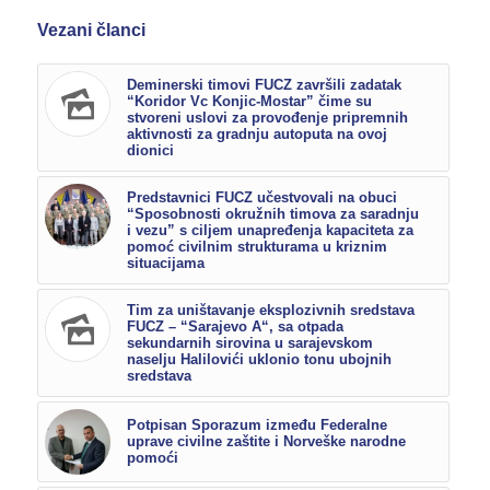
Vezani članci
Deminerski timovi FUCZ završili zadatak
“Koridor Vc Konjic-Mostar” čime su
stvoreni uslovi za provođenje pripremnih
aktivnosti za gradnju autoputa na ovoj
dionici
Predstavnici FUCZ učestvovali na obuci
“Sposobnosti okružnih timova za saradnju
i vezu” s ciljem unapređenja kapaciteta za
pomoć civilnim strukturama u kriznim
situacijama
Tim za uništavanje eksplozivnih sredstava
FUCZ – “Sarajevo A“, sa otpada
sekundarnih sirovina u sarajevskom
naselju Halilovići uklonio tonu ubojnih
sredstava
Potpisan Sporazum između Federalne
uprave civilne zaštite i Norveške narodne
pomoći