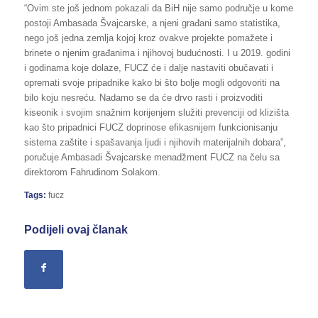
“Ovim ste još jednom pokazali da BiH nije samo područje u kome
postoji Ambasada Švajcarske, a njeni građani samo statistika,
nego još jedna zemlja kojoj kroz ovakve projekte pomažete i
brinete o njenim građanima i njihovoj budućnosti. I u 2019. godini
i godinama koje dolaze, FUCZ će i dalje nastaviti obučavati i
opremati svoje pripadnike kako bi što bolje mogli odgovoriti na
bilo koju nesreću. Nadamo se da će drvo rasti i proizvoditi
kiseonik i svojim snažnim korijenjem služiti prevenciji od klizišta
kao što pripadnici FUCZ doprinose efikasnijem funkcionisanju
sistema zaštite i spašavanja ljudi i njihovih materijalnih dobara”,
poručuje Ambasadi Švajcarske menadžment FUCZ na čelu sa
direktorom Fahrudinom Solakom.
Tags:
fucz
Podijeli ovaj članak