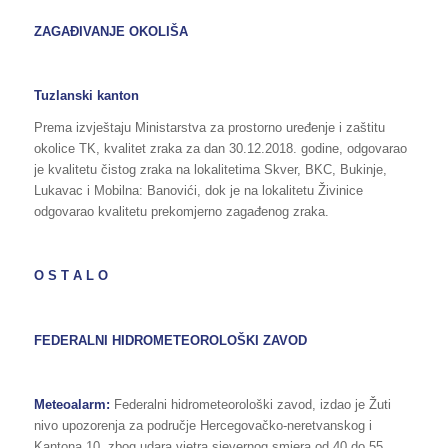
ZAGAĐIVANJE OKOLIŠA
Tuzlanski kanton
Prema izvještaju Ministarstva za prostorno uređenje i zaštitu
okolice TK, kvalitet zraka za dan 30.12.2018. godine, odgovarao
je kvalitetu čistog zraka na lokalitetima Skver, BKC, Bukinje,
Lukavac i Mobilna: Banovići, dok je na lokalitetu Živinice
odgovarao kvalitetu prekomjerno zagađenog zraka.
O S T A L O
FEDERALNI HIDROMETEOROLOŠKI ZAVOD
Meteoalarm:
Federalni hidrometeorološki zavod, izdao je Žuti
nivo upozorenja za područje Hercegovačko-neretvanskog i
Kantona 10, zbog udara vjetra sjevernog smjera od 40 do 55