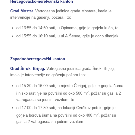
Hercegovačko-neretvanski kanton
Grad Mostar.
Vatrogasna jedinica grada Mostara, imala je
intervencije na gašenju požara i to:
od 13:55 do 14:50 sati, u Opinama, gdje je gorjela kuća, te
od 15:55 do 16:10 sati, u ul.A.Šenoe, gdje je gorio dimnjak,
Zapadnohercegovački kanton
Grad Široki Brijeg.
Vatrogasna jedinica grada Široki Brijeg,
imala je intervencije na gašenju požara i to:
od 15:30 do 16:00 sati, u mjestu Čerigaj, gdje je gorjela šuma
2
i nisko rastinje na površini od oko 500 m
, požar su gasila 2
vatrogasca sa jednim vozilom, te
od 17:00 do 17:30 sati, na lokaciji Cvrčkov potok, gdje je
2
gorjela borova šuma na površini od oko 400 m
, požar su
gasila 2 vatrogasca sa jednim vozilom.