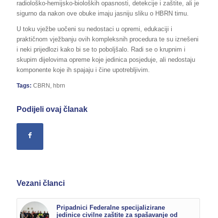
radiološko-hemijsko-bioloških opasnosti, detekcije i zaštite, ali je
sigurno da nakon ove obuke imaju jasniju sliku o HBRN timu.
U toku vježbe uočeni su nedostaci u opremi, edukaciji i
praktičnom vježbanju ovih kompleksnih procedura te su iznešeni
i neki prijedlozi kako bi se to poboljšalo. Radi se o krupnim i
skupim dijelovima opreme koje jedinica posjeduje, ali nedostaju
komponente koje ih spajaju i čine upotrebljivim.
Tags:
CBRN
,
hbrn
Podijeli ovaj članak
Vezani članci
Pripadnici Federalne specijalizirane
jedinice civilne zaštite za spašavanje od