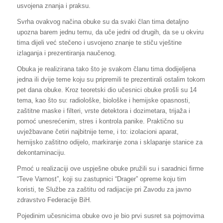
usvojena znanja i praksu.
Svrha ovakvog načina obuke su da svaki član tima detaljno
upozna barem jednu temu, da uče jedni od drugih, da se u okviru
tima dijeli već stečeno i usvojeno znanje te stiču vještine
izlaganja i prezentiranja naučenog.
Obuka je realizirana tako što je svakom članu tima dodijeljena
jedna ili dvije teme koju su pripremili te prezentirali ostalim tokom
pet dana obuke. Kroz teoretski dio učesnici obuke prošli su 14
tema, kao što su: radiološke, biološke i hemijske opasnosti,
zaštitne maske i filteri, vrste detektora i dozimetara, trijaža i
pomoć unesrećenim, stres i kontrola panike. Praktično su
uvježbavane četiri najbitnije teme, i to: izolacioni aparat,
hemijsko zaštitno odijelo, markiranje zona i sklapanje stanice za
dekontaminaciju.
Pmoć u realizaciji ove uspješne obuke pružili su i saradnici firme
“Teve Varnost”, koji su zastupnici “Drager” opreme koju tim
koristi, te Službe za zaštitu od radijacije pri Zavodu za javno
zdravstvo Federacije BiH.
Pojedinim učesnicima obuke ovo je bio prvi susret sa pojmovima