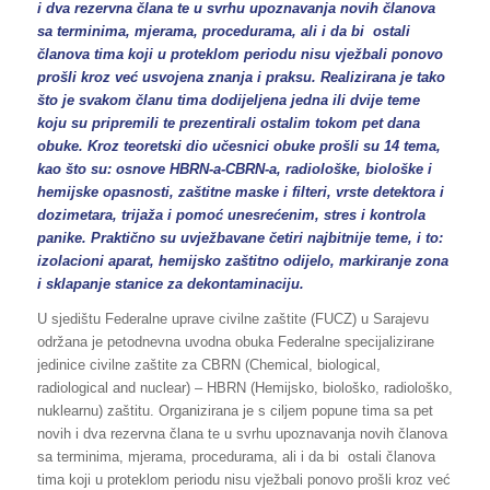
i dva rezervna člana te u svrhu upoznavanja novih članova
sa terminima, mjerama, procedurama, ali i da bi ostali
članova tima koji u proteklom periodu nisu vježbali ponovo
prošli kroz već usvojena znanja i praksu. Realizirana je tako
što je svakom članu tima dodijeljena jedna ili dvije teme
koju su pripremili te prezentirali ostalim tokom pet dana
obuke. Kroz teoretski dio učesnici obuke prošli su 14 tema,
kao što su: osnove HBRN-a-CBRN-a, radiološke, biološke i
hemijske opasnosti, zaštitne maske i filteri, vrste detektora i
dozimetara, trijaža i pomoć unesrećenim, stres i kontrola
panike. Praktično su uvježbavane četiri najbitnije teme, i to:
izolacioni aparat, hemijsko zaštitno odijelo, markiranje zona
i sklapanje stanice za dekontaminaciju.
U sjedištu Federalne uprave civilne zaštite (FUCZ) u Sarajevu
održana je petodnevna uvodna obuka Federalne specijalizirane
jedinice civilne zaštite za CBRN (Chemical, biological,
radiological and nuclear) – HBRN (Hemijsko, biološko, radiološko,
nuklearnu) zaštitu. Organizirana je s ciljem popune tima sa pet
novih i dva rezervna člana te u svrhu upoznavanja novih članova
sa terminima, mjerama, procedurama, ali i da bi ostali članova
tima koji u proteklom periodu nisu vježbali ponovo prošli kroz već