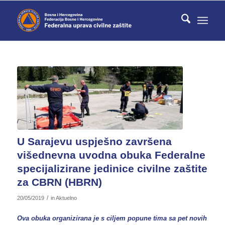
U Sarajevu uspješno završena
višednevna uvodna obuka Federalne
specijalizirane jedinice civilne zaštite
za CBRN (HBRN)
/
20/05/2019
in
Aktuelno
Ova obuka organizirana je s ciljem popune tima sa pet novih