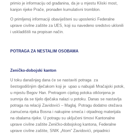
primio je informaciju od građanina, da je u mjestu Kliski most,
kanjon rijeke Prače, pronađen kumulativni tromblon.
O primljenoj informaciji obaviješteni su uposlenici Federalne
uprave civilne zaštite za UES, koji su navedeno sredstvo uklonili
i uskladištili na propisan način.
POTRAGA ZA NESTALIM OSOBAMA
Zeničko-dobojski kanton
U toku današnjeg dana će se nastaviti potraga za
šestogodišnjim dječakom koji je upao u nabujali Mračajski potok,
u mjestu Begov Han. Pretragom cijelog potoka otklonjena je
sumnja da se tijelo dječaka nalazi u potoku. Danas se nastavlja
potraga na relaciji Zavidovići – Maglaj. Potragu dodatno otežava
zamućena rijeka Bosna i nakupine smeća i otpadnog materijala
na obalama rijeke. U potragu su uključeni timovi Kantonalne
uprave civilne zaštite Zeničko-dobojskog kantona, Federalne
uprave civilne zaštite, SNIK „Atom“ Zavidovići, pripadnici