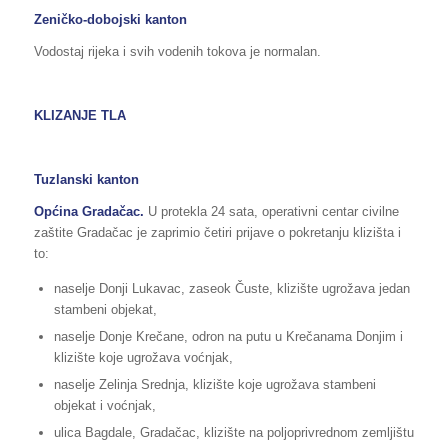
Zeničko-dobojski kanton
Vodostaj rijeka i svih vodenih tokova je normalan.
KLIZANJE TLA
Tuzlanski kanton
Općina Gradačac.
U protekla 24 sata, operativni centar civilne
zaštite Gradačac je zaprimio četiri prijave o pokretanju klizišta i
to:
naselje Donji Lukavac, zaseok Čuste, klizište ugrožava jedan
stambeni objekat,
naselje Donje Krečane, odron na putu u Krečanama Donjim i
klizište koje ugrožava voćnjak,
naselje Zelinja Srednja, klizište koje ugrožava stambeni
objekat i voćnjak,
ulica Bagdale, Gradačac, klizište na poljoprivrednom zemljištu