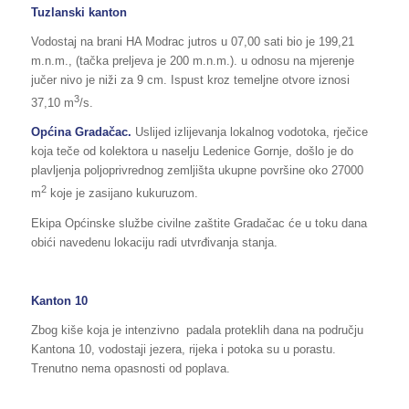
Tuzlanski kanton
Vodostaj na brani HA Modrac jutros u 07,00 sati bio je 199,21
m.n.m., (tačka preljeva je 200 m.n.m.). u odnosu na mjerenje
jučer nivo je niži za 9 cm. Ispust kroz temeljne otvore iznosi
3
37,10 m
/s.
Općina Gradačac.
Uslijed izlijevanja lokalnog vodotoka, rječice
koja teče od kolektora u naselju Ledenice Gornje, došlo je do
plavljenja poljoprivrednog zemljišta ukupne površine oko 27000
2
m
koje je zasijano kukuruzom.
Ekipa Općinske službe civilne zaštite Gradačac će u toku dana
obići navedenu lokaciju radi utvrđivanja stanja.
Kanton 10
Zbog kiše koja je intenzivno padala proteklih dana na području
Kantona 10, vodostaji jezera, rijeka i potoka su u porastu.
Trenutno nema opasnosti od poplava.