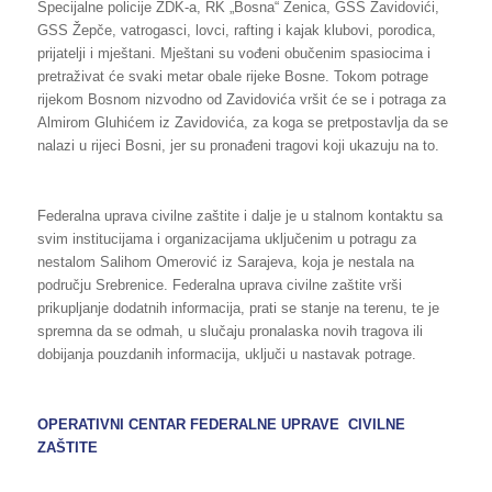
Specijalne policije ZDK-a, RK „Bosna“ Zenica, GSS Zavidovići,
GSS Žepče, vatrogasci, lovci, rafting i kajak klubovi, porodica,
prijatelji i mještani. Mještani su vođeni obučenim spasiocima i
pretraživat će svaki metar obale rijeke Bosne. Tokom potrage
rijekom Bosnom nizvodno od Zavidovića vršit će se i potraga za
Almirom Gluhićem iz Zavidovića, za koga se pretpostavlja da se
nalazi u rijeci Bosni, jer su pronađeni tragovi koji ukazuju na to.
Federalna uprava civilne zaštite i dalje je u stalnom kontaktu sa
svim institucijama i organizacijama uključenim u potragu za
nestalom Salihom Omerović iz Sarajeva, koja je nestala na
području Srebrenice. Federalna uprava civilne zaštite vrši
prikupljanje dodatnih informacija, prati se stanje na terenu, te je
spremna da se odmah, u slučaju pronalaska novih tragova ili
dobijanja pouzdanih informacija, uključi u nastavak potrage.
OPERATIVNI CENTAR FEDERALNE UPRAVE CIVILNE
ZAŠTITE