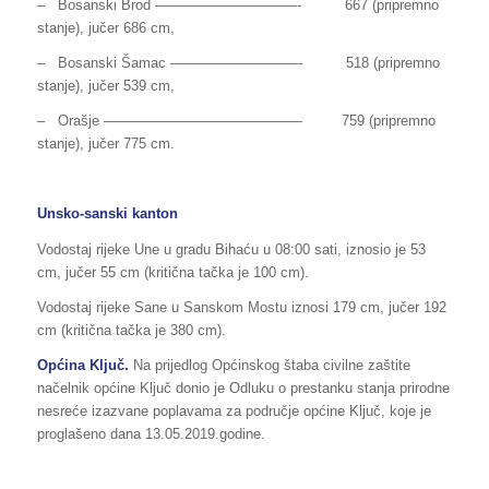
– Bosanski Brod —————­­­­­­­—————- 667 (pripremno
stanje), jučer 686 cm,
– Bosanski Šamac —————————- 518 (pripremno
stanje), jučer 539 cm,
– Orašje —————————————— 759 (pripremno
stanje), jučer 775 cm.
Unsko-sanski kanton
Vodostaj rijeke Une u gradu Bihaću u 08:00 sati, iznosio je 53
cm, jučer 55 cm (kritična tačka je 100 cm).
Vodostaj rijeke Sane u Sanskom Mostu iznosi 179 cm, jučer 192
cm (kritična tačka je 380 cm).
Općina Ključ.
Na prijedlog Općinskog štaba civilne zaštite
načelnik općine Ključ donio je Odluku o prestanku stanja prirodne
nesreće izazvane poplavama za područje općine Ključ, koje je
proglašeno dana 13.05.2019.godine.