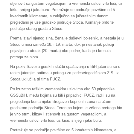
stjenovit sa gustom vegetacijom, a vremenski uslovi vrlo loši, uz
kišu, snijeg i jaku buru. Pretražuje se područje površine od 5
kvadratnih kilometara, a zaključno sa jučerašnjim danom
pregledano je uže gradsko područje Stoca, Komanje brdo te
područje starog grada u Stocu.
Prema izjavi njenog sina, žena je duševni bolesnik, a nestala je u
Stocu u noći između 18. i 19. marta, dok je nestanak policiji
prijavljen u utorak (20. marta) oko podne, kada je i krenula
potraga za njom.
Na poziv Saveza gorskih službi spašavanja u BiH jučer su se u
ranim jutarnjim satima u potragu za pedesetogodišnjom Z.S. iz
Stoca uključila tri tima FUCZ.
Po izuzetno teškim vremenskim uslovima oko 50 pripadnika
GSSuBiH, među kojima su bili i pripadnici FUCZ, radili su na
pregledanju korita rijeke Bregave i kopnenih zona na užem
gradskom području Stoca. Teren po kojem je vršena pretraga bio
je vrlo strm, klizav i stjenovit sa gustom vegetacijom, a
vremenski uslovi vrlo loši, uz kišu, snijeg i jaku buru.
Pretražuje se područje površine od 5 kvadratnih kilometara, a