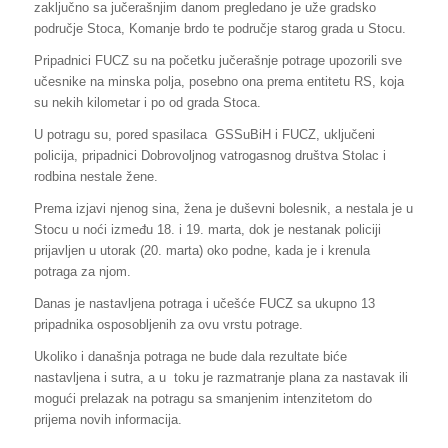
zaključno sa jučerašnjim danom pregledano je uže gradsko
područje Stoca, Komanje brdo te područje starog grada u Stocu.
Pripadnici FUCZ su na početku jučerašnje potrage upozorili sve
učesnike na minska polja, posebno ona prema entitetu RS, koja
su nekih kilometar i po od grada Stoca.
U potragu su, pored spasilaca GSSuBiH i FUCZ, uključeni
policija, pripadnici Dobrovoljnog vatrogasnog društva Stolac i
rodbina nestale žene.
Prema izjavi njenog sina, žena je duševni bolesnik, a nestala je u
Stocu u noći između 18. i 19. marta, dok je nestanak policiji
prijavljen u utorak (20. marta) oko podne, kada je i krenula
potraga za njom.
Danas je nastavljena potraga i učešće FUCZ sa ukupno 13
pripadnika osposobljenih za ovu vrstu potrage.
Ukoliko i današnja potraga ne bude dala rezultate biće
nastavljena i sutra, a u toku je razmatranje plana za nastavak ili
mogući prelazak na potragu sa smanjenim intenzitetom do
prijema novih informacija.