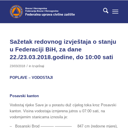
Sažetak redovnog izvještaja o stanju
u Federaciji BiH, za dane
22./23.03.2018.godine, do 10:00 sati
/
23/03/2018
in
Izvještaji
POPLAVE – VODOSTAJI
Posavski kanton
Vodostaj rijeke Save je u porastu duž cijelog toka kroz Posavski
kanton. Visina vodostaja izmjerena jutros u 07:00 sati, na
vodomjernim stanicama iznosila je:
– Bosanski Brod ———– ————– 847 cm (redovne mjere),