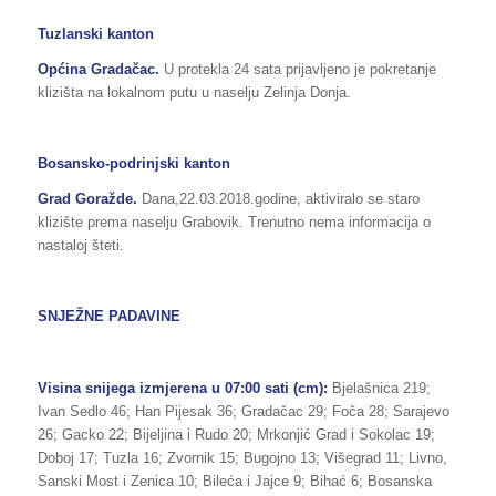
Tuzlanski kanton
Općina Gradačac.
U protekla 24 sata prijavljeno je pokretanje
klizišta na lokalnom putu u naselju Zelinja Donja.
Bosansko-podrinjski kanton
Grad Goražde.
Dana,22.03.2018.godine, aktiviralo se staro
klizište prema naselju Grabovik. Trenutno nema informacija o
nastaloj šteti.
SNJEŽNE PADAVINE
Visina snijega izmjerena u 07:00 sati (cm):
Bjelašnica 219;
Ivan Sedlo 46; Han Pijesak 36; Gradačac 29; Foča 28; Sarajevo
26; Gacko 22; Bijeljina i Rudo 20; Mrkonjić Grad i Sokolac 19;
Doboj 17; Tuzla 16; Zvornik 15; Bugojno 13; Višegrad 11; Livno,
Sanski Most i Zenica 10; Bileća i Jajce 9; Bihać 6; Bosanska