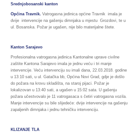
Srednjobosanski kanton
Općina
Travnik
.
Vatrogasna jedinica općine Travnik imala je
dvije intervencije na gašenju dimnjaka u mjestu Grozdovi, te u
ul. Bosanska. Požar je ugašen, nije bilo materijalne štete.
Kanton Sarajevo
Profesionalna vatrogasna jedinica Kantonalne uprave civilne
zaštite Kantona Sarajevo imala je jednu veću i tri manje
intervencije. Veću intervenciju su imali dana, 22.03.2018. godine
u 13:10 sati, u ul. Gatačka bb, Općina Novi Grad, gdje je došlo
do požara na krovu skladišta, na staroj pijaci. Požar je
lokalizovan u 13:40 sati, a ugašen u 15:02 sata. U gašenju
požara učestvovalo je 11 vatrogasaca s četiri vatrogasna vozila.
Manje intervencije su bile slijedeće: dvije intervencije na gašenju
zapaljenih dimnjaka i jednu tehničku intervenciju.
KLIZANJE TLA