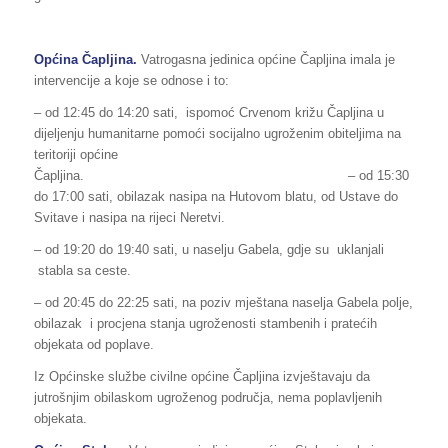
Općina Čapljina.
Vatrogasna jedinica općine Čapljina imala je
intervencije a koje se odnose i to:
– od 12:45 do 14:20 sati, ispomoć Crvenom križu Čapljina u
dijeljenju humanitarne pomoći socijalno ugroženim obiteljima na
teritoriji općine
Čapljina. – od 15:30
do 17:00 sati, obilazak nasipa na Hutovom blatu, od Ustave do
Svitave i nasipa na rijeci Neretvi.
– od 19:20 do 19:40 sati, u naselju Gabela, gdje su uklanjali
stabla sa ceste.
– od 20:45 do 22:25 sati, na poziv mještana naselja Gabela polje,
obilazak i procjena stanja ugroženosti stambenih i pratećih
objekata od poplave.
Iz Općinske službe civilne općine Čapljina izvještavaju da
jutrošnjim obilaskom ugroženog područja, nema poplavljenih
objekata.