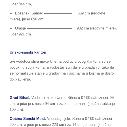
jučer 844 cm,
– Bosanski Šamac ———————– 689 cm (redovne
mjere), jučer 690 cm,
– Orašje ————————————- 932 cm (redovne mjere),
jučer 921 cm.
Unsko-sanski kanton
Svi vodotoci sliva rijeke Une na području ovog Kantona su se
povukli u svoja korita, a vodostaji su i dalje u opadanju, tako da
se normalizuje stanje u gradovima i općinama u kojima je došlo
do plavljenja.
Grad Bihać.
Vodostaj rijeke Une u Bihać u 07:00 sati iznosi 86
cm, a juče je iznosio 94 cm i za 8 cm je manji (kritična tačka je
100 cm).
Općina Sanski Most.
Vodostaj rijeke Sane u 07:00 sati iznosi
209 cm, a juče je iznosio 223 cm i za 14 cm je manji (kritična