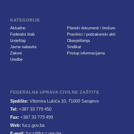
KATEGORIJE
Aktuelno
Planski dokumenti i brošure
Federalni štab
Pravilnici i podzakonski akti
Izvještaji
Obavještenja
Javne nabavke
Sindikat
Zakoni
Pristup informacijama
Uredbe
FEDERALNA UPRAVA CIVILNE ZAŠTITE
Sjedište:
Vitomira Lukića 10, 71000 Sarajevo
Tel:
+387 33 779 450
Fax:
+387 33 779 499
Web:
fucz.gov.ba
E-mail:
fucz@fucz.gov.ba