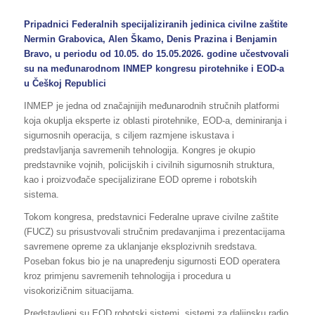
Pripadnici Federalnih specijaliziranih jedinica civilne zaštite
Nermin Grabovica, Alen Škamo, Denis Prazina i Benjamin
Bravo, u periodu od 10.05. do 15.05.2026. godine učestvovali
su na međunarodnom INMEP kongresu pirotehnike i EOD-a
u Češkoj Republici
INMEP je jedna od značajnijih međunarodnih stručnih platformi
koja okuplja eksperte iz oblasti pirotehnike, EOD-a, deminiranja i
sigurnosnih operacija, s ciljem razmjene iskustava i
predstavljanja savremenih tehnologija. Kongres je okupio
predstavnike vojnih, policijskih i civilnih sigurnosnih struktura,
kao i proizvođače specijalizirane EOD opreme i robotskih
sistema.
Tokom kongresa, predstavnici Federalne uprave civilne zaštite
(FUCZ) su prisustvovali stručnim predavanjima i prezentacijama
savremene opreme za uklanjanje eksplozivnih sredstava.
Poseban fokus bio je na unapređenju sigurnosti EOD operatera
kroz primjenu savremenih tehnologija i procedura u
visokorizičnim situacijama.
Predstavljeni su EOD robotski sistemi, sistemi za daljinsku radio