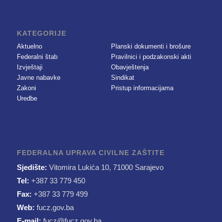
KATEGORIJE
Aktuelno
Planski dokumenti i brošure
Federalni štab
Pravilnici i podzakonski akti
Izvještaji
Obavještenja
Javne nabavke
Sindikat
Zakoni
Pristup informacijama
Uredbe
FEDERALNA UPRAVA CIVILNE ZAŠTITE
Sjedište:
Vitomira Lukića 10, 71000 Sarajevo
Tel:
+387 33 779 450
Fax:
+387 33 779 499
Web:
fucz.gov.ba
E-mail:
fucz@fucz.gov.ba