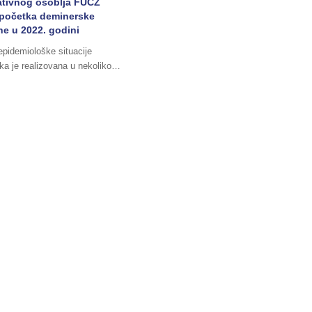
ativnog osoblja FUCZ
 početka deminerske
e u 2022. godini
epidemiološke situacije
ka je realizovana u nekoliko…