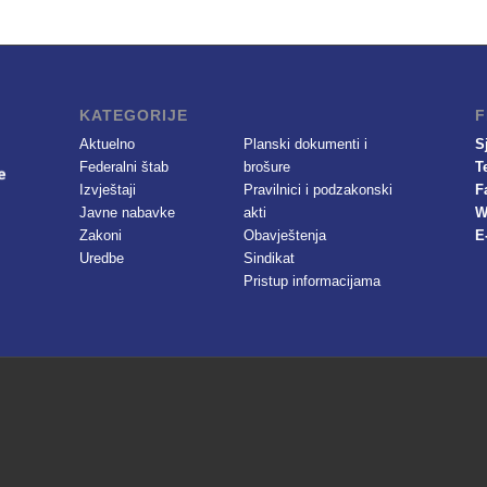
KATEGORIJE
F
Aktuelno
Planski dokumenti i
S
Federalni štab
brošure
T
Izvještaji
Pravilnici i podzakonski
F
Javne nabavke
akti
W
Zakoni
Obavještenja
E
Uredbe
Sindikat
Pristup informacijama