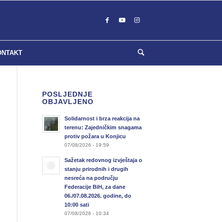
ONTAKT
POSLJEDNJE
OBJAVLJENO
Solidarnost i brza reakcija na
terenu: Zajedničkim snagama
protiv požara u Konjicu
07/08/2026 - 19:59
Sažetak redovnog izvještaja o
stanju prirodnih i drugih
nesreća na području
Federacije BiH, za dane
06./07.08.2026. godine, do
10:00 sati
07/08/2026 - 10:34