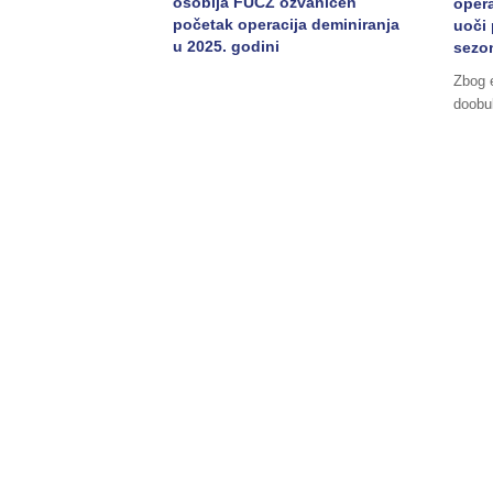
osoblja FUCZ ozvaničen
oper
početak operacija deminiranja
uoči
u 2025. godini
sezon
Zbog 
doobu