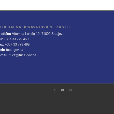
EDERALNA UPRAVA CIVILNE ZAŠTITE
jedište:
Vitomira Lukića 10, 71000 Sarajevo
el:
+387 33 779 450
ax:
+387 33 779 499
eb:
fucz.gov.ba
-mail:
fucz@fucz.gov.ba