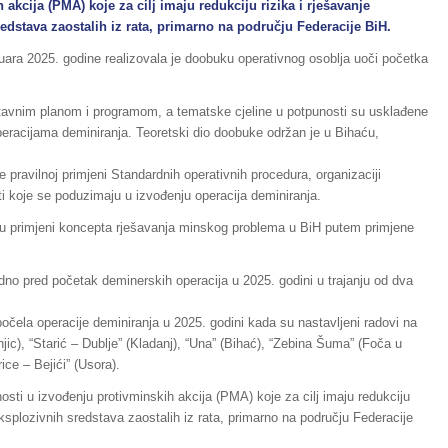
 akcija (PMA) koje za cilj imaju redukciju rizika i rješavanje
edstava zaostalih iz rata, primarno na području Federacije BiH.
uara 2025. godine realizovala je doobuku operativnog osoblja uoči početka
tavnim planom i programom, a tematske cjeline u potpunosti su usklađene
operacijama deminiranja. Teoretski dio doobuke održan je u Bihaću,
ravilnoj primjeni Standardnih operativnih procedura, organizaciji
ti koje se poduzimaju u izvođenju operacija deminiranja.
 primjeni koncepta rješavanja minskog problema u BiH putem primjene
dno pred početak deminerskih operacija u 2025. godini u trajanju od dva
ela operacije deminiranja u 2025. godini kada su nastavljeni radovi na
jic), “Starić – Dublje” (Kladanj), “Una” (Bihać), “Zebina Šuma” (Foča u
rice – Bejići” (Usora).
osti u izvođenju protivminskih akcija (PMA) koje za cilj imaju redukciju
eksplozivnih sredstava zaostalih iz rata, primarno na području Federacije