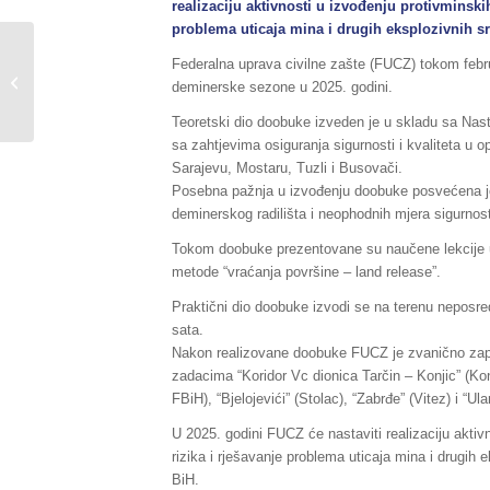
realizaciju aktivnosti u izvođenju protivminskih
problema uticaja mina i drugih eksplozivnih sr
Sažetak redovnog
Federalna uprava civilne zašte (FUCZ) tokom febr
izvještaja o stanju
deminerske sezone u 2025. godini.
prirodnih i drugih
nesreća na području...
Teoretski dio doobuke izveden je u skladu sa Nas
sa zahtjevima osiguranja sigurnosti i kvaliteta u 
Sarajevu, Mostaru, Tuzli i Busovači.
Posebna pažnja u izvođenju doobuke posvećena je p
deminerskog radilišta i neophodnih mjera sigurnos
Tokom doobuke prezentovane su naučene lekcije u
metode “vraćanja površine – land release”.
Praktični dio doobuke izvodi se na terenu neposre
sata.
Nakon realizovane doobuke FUCZ je zvanično započ
zadacima “Koridor Vc dionica Tarčin – Konjic” (Kon
FBiH), “Bjelojevići” (Stolac), “Zabrđe” (Vitez) i “Ula
U 2025. godini FUCZ će nastaviti realizaciju aktivn
rizika i rješavanje problema uticaja mina i drugih 
BiH.