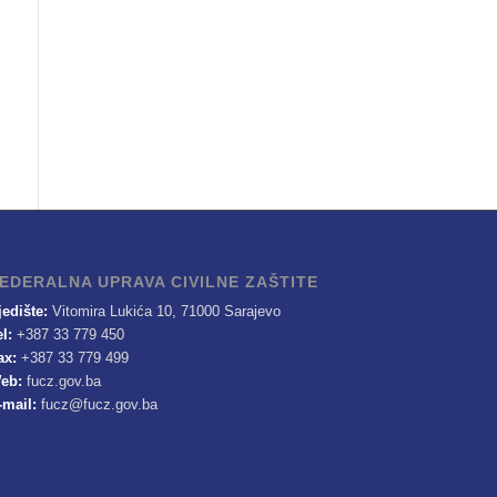
EDERALNA UPRAVA CIVILNE ZAŠTITE
jedište:
Vitomira Lukića 10, 71000 Sarajevo
el:
+387 33 779 450
ax:
+387 33 779 499
eb:
fucz.gov.ba
-mail:
fucz@fucz.gov.ba