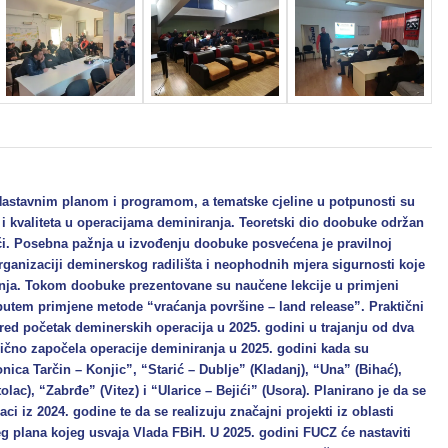
 Nastavnim planom i programom, a tematske cjeline u potpunosti su
 i kvaliteta u operacijama deminiranja. Teoretski dio doobuke održan
ači. Posebna pažnja u izvođenju doobuke posvećena je pravilnoj
rganizaciji deminerskog radilišta i neophodnih mjera sigurnosti koje
nja. Tokom doobuke prezentovane su naučene lekcije u primjeni
utem primjene metode “vraćanja površine – land release”. Praktični
ed početak deminerskih operacija u 2025. godini u trajanju od dva
ično započela operacije deminiranja u 2025. godini kada su
ica Tarčin – Konjic”, “Starić – Dublje” (Kladanj), “Una” (Bihać),
lac), “Zabrđe” (Vitez) i “Ularice – Bejići” (Usora). Planirano je da se
i iz 2024. godine te da se realizuju značajni projekti iz oblasti
 plana kojeg usvaja Vlada FBiH. U 2025. godini FUCZ će nastaviti