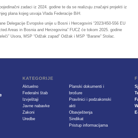
ojedinačni zadaci iz 2024. godine te da se realizuju značajni projekti iz
njeg plana kojeg usvaja Vlada Federacije BiH.
trane Delegacije Evropske unije u Bosni i Hercegovini “2023/450-556 EU
cted Areas in Bosnia and Herzegovina” FUCZ će tokom 2025. godine
Jeleči” Usora, MSP “Odžak zapad” Odžak i MSP “Barane” Stolac.
KATEGORIJE
F
Aktuelno
Planski dokumenti i
S
Federalni štab
brošure
T
Izvještaji
Pravilnici i podzakonski
F
Javne nabavke
akti
W
Zakoni
Obavještenja
E
Uredbe
Sindikat
Pristup informacijama