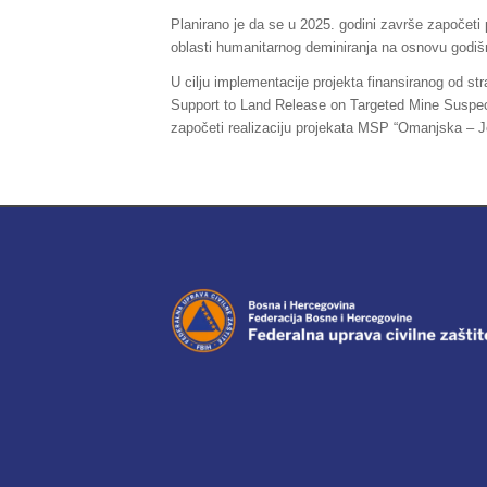
Planirano je da se u 2025. godini završe započeti p
oblasti humanitarnog deminiranja na osnovu godiš
U cilju implementacije projekta finansiranog od s
Support to Land Release on Targeted Mine Suspe
započeti realizaciju projekata MSP “Omanjska – 