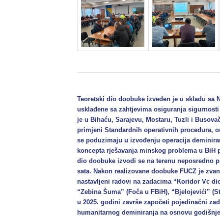
Teoretski dio doobuke izveden je u skladu sa
usklađene sa zahtjevima osiguranja sigurnosti
je u Bihaću, Sarajevu, Mostaru, Tuzli i Busov
primjeni Standardnih operativnih procedura, o
se poduzimaju u izvođenju operacija deminira
koncepta rješavanja minskog problema u BiH p
dio doobuke izvodi se na terenu neposredno pr
sata. Nakon realizovane doobuke FUCZ je zvan
nastavljeni radovi na zadacima “Koridor Vc dion
“Zebina Šuma” (Foča u FBiH), “Bjelojevići” (Sto
u 2025. godini završe započeti pojedinačni zadac
humanitarnog deminiranja na osnovu godišnjeg