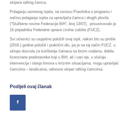
skipera rafting čamca.
Polaganju usmenog ispita, na osnovu Pravilnika o programu i
načinu polaganja ispita za upravljača čamca i drugih plovila
(“Službene novine Federacije BiH”, broj 13/07), prisustvovalo je
16 pripadnika Federalne uprave civilne zaštite (FUCZ).
Svi učesnici su uspješno položili ovaj ispit, nakon što su prošle
(2016.) godine položili i praktični dio, pa je na taj način FUCZ, u
sklopu dozvola za korištenje čamaca na brzim vodama, dobila
licencirane predstavnike koji u BiH, ali i van nje, u slučaju
intervencija i slanja timova u kriznim situacijama, mogu upravljati
čamcima – brodicama, odnosno skiper rafting čamcima.
Podijeli ovaj članak