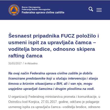
Šesnaest pripadnika FUCZ položilo i
usmeni ispit za upravljača čamca –
voditelja brodice, odnosno skipera
rafting čamca
/
31/01/2017
in
Aktuelno
Na ovaj način Federalna uprava civilne zaštite je dobila
licencirane predstavnike koji u slučaju intervencija i slanja
timova u kriznim situacijama u BiH, ali i van nje, mogu
uspješno upravljati čamcima i drugim plovilima na vodi.
U organizaciji Federalnog ministarstva prometa i komunikacije, u
Ostrošcu kod Konjica, 27.01.2017. godine, održano je polaganje
usmenog ispita za upravljača čamca –voditelja brodice, odnosno