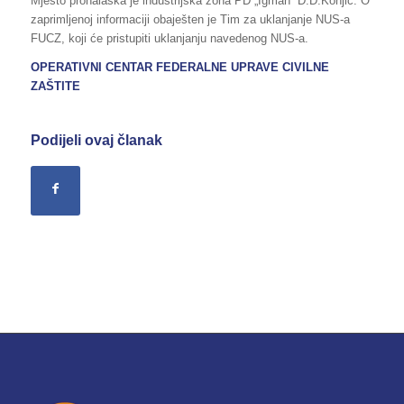
Mjesto pronalaska je industrijska zona PD „Igman“ D.D.Konjic. O
zaprimljenoj informaciji obaješten je Tim za uklanjanje NUS-a
FUCZ, koji će pristupiti uklanjanju navedenog NUS-a.
OPERATIVNI CENTAR FEDERALNE UPRAVE CIVILNE
ZAŠTITE
Podijeli ovaj članak