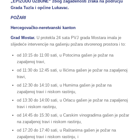
„EPIZODU UZBUNE“ zbog zagađenosti zraka na području
Grada Tuzla i općine Lukavac.
POŽARI
Hercegovačko-neretvanski kanton
Grad Mostar.
U protekla 24 sata PVJ grada Mostara imala je
slijedeće intervencije na gašenju požara otvorenog prostora i to:
od 10:15 do 11:00 sati, u Potocima gašen je požar na
zapaljenoj travi,
od 11:30 do 12:45 sati, u Ilićima gašen je požar na zapaljenoj
travi,
od 12:30 do 14:10 sati, u Humima gašen je požar na
zapaljenoj travi i niskom rastinju,
od 13:30 do 14:00 sati, u Orlacu gašen je požar na zapaljenoj
travi i niskom rastinju,
od 14:45 do 15:30 sati, u Carskim vinogradima gašen je požar
na zapaljenoj travi i niskom rastinju,
od 17:20 do 17:40 sati, u Raštanima gašen je požar na
zapaljenoj travi i niskom rastinju, i