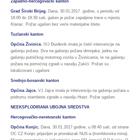
Zapadno-hercegovački kanton
Grad Široki Brijeg.
Dana, 30.01.2017. godine, u periodu od
18:00 do 18:30 sati, gašen je požar zapaljene trave u mjestu
Klanac. Požar ugašen bez veće materijalne štete.
Tuzlanski kanton
Općina Živinice.
IVJ Đurđevik imala je četiri intervencije na
gašenju požara. Dva na gašenju požara dimnjaka, jednu na
gašenju putničkog motornog vozila u Živinicama, te na gašenju
požara na pomoćnoj zgradi u naselju Zukići. Požari su
lokalizovani i ugašeni.
Srednjo-bosanski kanton
Općina Jajce.
VJ Jajce imala je intervenciju na gašenju požara u
podrumu stambene zgrade u naselju Hrast. Požar ugašen.
NEEKSPLODIRANA UBOJNA SREDSTVA
Hercegovačko-neretvanski kanton
Općina Konjic.
Dana, 30.01.2017.godine, u 08:40 sati, od strane
OC CZ Konjic prijavljen je pronalazak NUS-a (tromblonska mina).