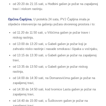
od 20:20 do 21:15 sati, u Hodbini gašen je požar na zapaljenoj
travi i niskom rastinju.
Općina Čapljina.
U protekla 24 sata, PVJ Čapljina imala je
slijedeće intervencije na gašenju požara otvorenog prostora i to:
od 11:20 do 11:50 sati, u Višićima gašen je požar trave i
niskog rastinja,
od 13:00 do 13:20 sati, u Gabeli gašen je požar koji je
zahvatio nisko rastinje i nasade smokava i šipaka u voćnjaku,
od 13:15 do 13:30 sati, u Gabeli gašen je požar na zapaljenoj
travi,
od 13:35 do 13:50 sati, u Gabeli gašen je požar niskog
rastinja,
od 14:00 do 14:30 sati, na Domanovićima gašen je požar na
zapaljenoj travi,
od 14:30 do 14:50 sati, kod tvornice Lasta gašen je požar na
zapaljenoj travi,
od 14:40 do 15:00 sati, u Šuškovom gašen je požar na
zapaljenoj travi,