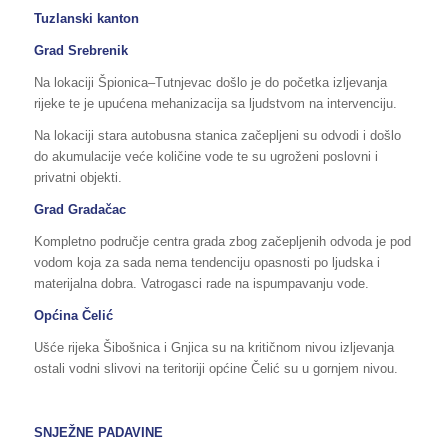
Tuzlanski kanton
Grad Srebrenik
Na lokaciji Špionica–Tutnjevac došlo je do početka izljevanja
rijeke te je upućena mehanizacija sa ljudstvom na intervenciju.
Na lokaciji stara autobusna stanica začepljeni su odvodi i došlo
do akumulacije veće količine vode te su ugroženi poslovni i
privatni objekti.
Grad Gradačac
Kompletno područje centra grada zbog začepljenih odvoda je pod
vodom koja za sada nema tendenciju opasnosti po ljudska i
materijalna dobra. Vatrogasci rade na ispumpavanju vode.
Općina Čelić
Ušće rijeka Šibošnica i Gnjica su na kritičnom nivou izljevanja
ostali vodni slivovi na teritoriji općine Čelić su u gornjem nivou.
SNJEŽNE PADAVINE