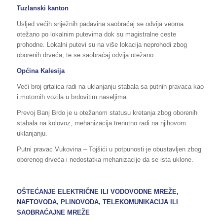
Tuzlanski kanton
Usljed većih snježnih padavina saobraćaj se odvija veoma
otežano po lokalnim putevima dok su magistralne ceste
prohodne. Lokalni putevi su na više lokacija neprohodi zbog
oborenih drveća, te se saobraćaj odvija otežano.
Općina Kalesija
Veći broj grtalica radi na uklanjanju stabala sa putnih pravaca kao
i motornih vozila u brdovitim naseljima.
Prevoj Banj Brdo je u otežanom statusu kretanja zbog oborenih
stabala na kolovoz, mehanizacija trenutno radi na njihovom
uklanjanju.
Putni pravac Vukovina – Tojšići u potpunosti je obustavljen zbog
oborenog drveća i nedostatka mehanizacije da se ista uklone.
OŠTEĆANJE ELEKTRIČNE ILI VODOVODNE MREŽE,
NAFTOVODA, PLINOVODA, TELEKOMUNIKACIJA ILI
SAOBRAĆAJNE MREŽE