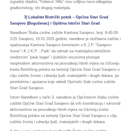
izgradnji objekta “Trebević Hills” nisu vidljiva nova odlaganja
građevinskog, niti drugog materijala.
3) Lokalitet Bistrički potok – Općina Stari Grad
Sarajevo (Boguševac) i Opština Istočni Stari Grad
Naredbom Štaba civilne zaštite Kantona Sarajevo, broj: 8-40-28-
1/25 Sarajevo, 10.01.2025.godine, naređeno je službama zaštite i
spašavanja Kantona Sarajevo formiranim u K.J.P. “Sarajevo
šume” i K.J.K.P. ,,Park” da odmah sa materijalno-tehničkim
sredstvom “pauk bager” i ljudskim resursima pristupe
neophodnim aktivnostima na provođenju hitnih mjera na čišćenju
korita Bistričkog potoka na teritoriji Općine Stari Grad Sarajevo u
cilju zaštite života i zdravlja ljudi, materijalnih i drugih dobara, po
prioritetima i uputama koje odredi Općinski štab civilne zaštite
Stari Grad Sarajevo.
Istom Naredbom u tački 3. naređeno je Općinskom štabu civilne
zaštite Općine Stari Grad Sarajevo da vrši koordinaciju i rukovodi
aktivnostima na provođenju hitnih mjera na čišćenju korita
Bistričkog potoka na teritoriji Općine Stari Grad Sarajevo u cilju
zaštite života i zdravlja ljudi, materijalnih i drugih dobara.