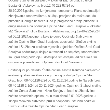
Općine Stari Grad Sarajevo – lokalitet MZ “Širokača”, ulica
Bostarići i Ablakovina, broj:12-40-222-87/24 od
30.10.2024.godine, te Izmjenama i dopunama Plana evakuacije i
zbrinjavanja stanovništva u slučaju procjene da može doći do
prirodnih ili drugih nesreća ili da je proglašeno stanje prirodne ili
druge nesreće na području Općine Stari Grad Sarajevo – lokalitet
MZ “Širokača”, ulica Bostarići i Ablakovina, broj:12-40-222-96/24
od 06.11.2024.godine, a koje je donio Općinski štab civilne
zaštite Općine Stari Grad Sarajevo, uposlenici Službe civilne
zaštite i Službe za poslove mjesnih zajednica Općine Stari Grad
Sarajevo poduzimaju daljnje aktivnosti za smještaj stanovništva
sa ugroženog područja u dostupne smještajne jedinice koje su
osigurane posredstvom Općine Stari Grad Sarajevo.
Postupajući po Naredbi Štaba civilne zaštite Kantona Sarajevo o
evakuaciji stanovništva sa ugroženog područja Općine Stari
Grad, broj: 08-40-1128-2/24 od 01.11.2024.godine te Naredbi broj:
08-40-1128-2.1/24 od 20.11.2024.godine, Općinski Štabovi civilne
zaštite Centar Sarajevo i Novo Sarajevo, kao i službe civilne
zaštite navedenih općina, su u toku dana12.01.2025.godine u
sklopu redovnih aktivnosti pružili neophodnu stručnu podršku
Službi civilne zaštite Općine Stari Grad Sarajevo.