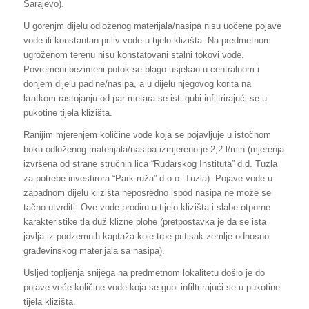
Sarajevo).
U gorenjm dijelu odloženog materijala/nasipa nisu uočene pojave
vode ili konstantan priliv vode u tijelo klizišta. Na predmetnom
ugroženom terenu nisu konstatovani stalni tokovi vode.
Povremeni bezimeni potok se blago usjekao u centralnom i
donjem dijelu padine/nasipa, a u dijelu njegovog korita na
kratkom rastojanju od par metara se isti gubi infiltrirajući se u
pukotine tijela klizišta.
Ranijim mjerenjem količine vode koja se pojavljuje u istočnom
boku odloženog materijala/nasipa izmjereno je 2,2 l/min (mjerenja
izvršena od strane stručnih lica “Rudarskog Instituta” d.d. Tuzla
za potrebe investirora “Park ruža” d.o.o. Tuzla). Pojave vode u
zapadnom dijelu klizišta neposredno ispod nasipa ne može se
tačno utvrditi. Ove vode prodiru u tijelo klizišta i slabe otporne
karakteristike tla duž klizne plohe (pretpostavka je da se ista
javlja iz podzemnih kaptaža koje trpe pritisak zemlje odnosno
građevinskog materijala sa nasipa).
Usljed topljenja snijega na predmetnom lokalitetu došlo je do
pojave veće količine vode koja se gubi infiltrirajući se u pukotine
tijela klizišta.