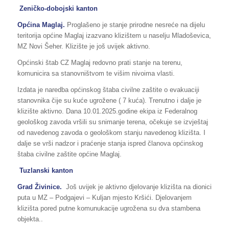
Zeničko-dobojski kanton
Općina Maglaj.
Proglašeno je stanje prirodne nesreće na dijelu
teritorija općine Maglaj izazvano klizištem u naselju Mladoševica,
MZ Novi Šeher. Klizište je još uvijek aktivno.
Općinski štab CZ Maglaj redovno prati stanje na terenu,
komunicira sa stanovništvom te višim nivoima vlasti.
Izdata je naredba općinskog štaba civilne zaštite o evakuaciji
stanovnika čije su kuće ugrožene ( 7 kuća). Trenutno i dalje je
klizište aktivno. Dana 10.01.2025.godine ekipa iz Federalnog
geološkog zavoda vršili su snimanje terena, očekuje se izvještaj
od navedenog zavoda o geološkom stanju navedenog klizišta. I
dalje se vrši nadzor i praćenje stanja ispred članova općinskog
štaba civilne zaštite općine Maglaj.
Tuzlanski kanton
Grad Živinice.
Još uvijek je aktivno djelovanje klizišta na dionici
puta u MZ – Podgajevi – Kuljan mjesto Kršići. Djelovanjem
klizišta pored putne komunukacije ugrožena su dva stambena
objekta..