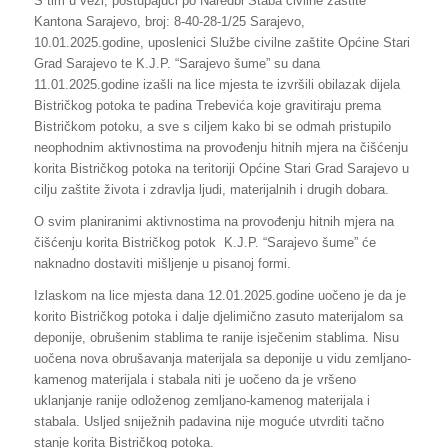
S tim u vezi, postupajući po Naredbi Štaba civilne zaštite
Kantona Sarajevo, broj: 8-40-28-1/25 Sarajevo,
10.01.2025.godine, uposlenici Službe civilne zaštite Općine Stari
Grad Sarajevo te K.J.P. “Sarajevo šume” su dana
11.01.2025.godine izašli na lice mjesta te izvršili obilazak dijela
Bistričkog potoka te padina Trebevića koje gravitiraju prema
Bistričkom potoku, a sve s ciljem kako bi se odmah pristupilo
neophodnim aktivnostima na provođenju hitnih mjera na čišćenju
korita Bistričkog potoka na teritoriji Općine Stari Grad Sarajevo u
cilju zaštite života i zdravlja ljudi, materijalnih i drugih dobara.
O svim planiranimi aktivnostima na provođenju hitnih mjera na
čišćenju korita Bistričkog potok K.J.P. “Sarajevo šume” će
naknadno dostaviti mišljenje u pisanoj formi.
Izlaskom na lice mjesta dana 12.01.2025.godine uočeno je da je
korito Bistričkog potoka i dalje djelimično zasuto materijalom sa
deponije, obrušenim stablima te ranije isječenim stablima. Nisu
uočena nova obrušavanja materijala sa deponije u vidu zemljano-
kamenog materijala i stabala niti je uočeno da je vršeno
uklanjanje ranije odloženog zemljano-kamenog materijala i
stabala. Usljed sniježnih padavina nije moguće utvrditi tačno
stanje korita Bistričkog potoka.