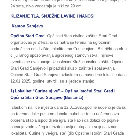
24 sata, nivo vodostaja je niži za 29 cm.
KLIZANJE TLA, SNJEŽNE LAVINE I NANOSI
Kanton Sarajevo
Općina Stari Grad.
Općinski štab civilne zaštite Stari Grad
organizovao je 24-satno osmatranje terena na ugroženim
područjima od klizišta, lokalitetima Curine njive i Bistrički potok u
cilju ranog upozoravanja ugroženog stanovništva i njihove
eventualne evakuacije. Uposlenici Službe civilne zaštite Općine
Stari Grad Sarajevo i pripadnici službi zaštite i spašavanja
Općine Stari Grad Sarajevo, izlaskom na navedene lokacije dana
12.01.2025. godine, utvrdili su slijedeće stanje:
1) Lokalitet “Curine njive” – Opšina Istočni Stari Grad i
Općina Stari Grad Sarajevo (Bostarići)
Izlaskom na lice mjesta dana 12.01.2025.godine uočeno je da su
na terenu i dalje prisutne duboke pukotine te su uočena nova
oborena stabla ispod dijela igrališta kao i da dolazi do pojave
oticanja vode jačeg intenziteta usljed otapanja snijega iznad
lokaliteta “Curine njive-igralište” (dio Opštine Istočni Stari Grada