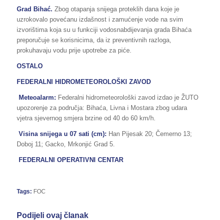
Grad Bihać.
Zbog otapanja snijega proteklih dana koje je
uzrokovalo povećanu izdašnost i zamućenje vode na svim
izvorištima koja su u funkciji vodosnabdijevanja grada Bihaća
preporučuje se korisnicima, da iz preventivnih razloga,
prokuhavaju vodu prije upotrebe za piće.
OSTALO
FEDERALNI HIDROMETEOROLOŠKI ZAVOD
Meteoalarm:
Federalni hidrometeorološki zavod izdao je ŽUTO
upozorenje za područja: Bihaća, Livna i Mostara zbog udara
vjetra sjevernog smjera brzine od 40 do 60 km/h.
Visina snijega u 07 sati (cm):
Han Pijesak 20; Čemerno 13;
Doboj 11; Gacko, Mrkonjić Grad 5.
FEDERALNI OPERATIVNI CENTAR
Tags:
FOC
Podijeli ovaj članak