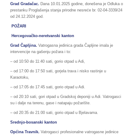
Grad Gradačac.
Dana 10.01.2025 godine, donešena je Odluka o
prestanku Proglašenja stanja prirodne nesreće br. 02-04-3339/24
od 24.12.2024 god.
POŽARI
Hercegovačko-neretvanski kanton
Grad Čapljina.
Vatrogasna jedinica grada Čapljine imala je
intervencije na gašenju požara i to:
– od 10:50 do 11:40 sati, gorio otpad u Adi,
– od 17:00 do 17:50 sati, gorjela trava i nisko rastinje u
Karaotoku,
– od 17:05 do 17:45 sati, gorio otpad u Adi.
– od 20:10 sati, gori otpad u Gradskoj deponiji u Adi. Vatrogasci
su i dalje na terenu, gase i natapaju požarište.
– od 20:35 do 21:00 sati, gorio otpad u Bjelavama.
Srednjo-bosanski kanton
Općina Travnik.
Vatrogasci profesionalne vatrogasne jedinice