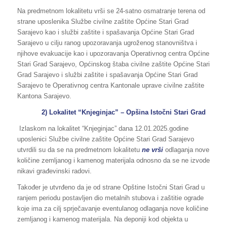
Na predmetnom lokalitetu vrši se 24-satno osmatranje terena od
strane uposlenika Službe civilne zaštite Općine Stari Grad
Sarajevo kao i službi zaštite i spašavanja Općine Stari Grad
Sarajevo u cilju ranog upozoravanja ugroženog stanovništva i
njihove evakuacije kao i upozoravanja Operativnog centra Općine
Stari Grad Sarajevo, Općinskog štaba civilne zaštite Općine Stari
Grad Sarajevo i službi zaštite i spašavanja Općine Stari Grad
Sarajevo te Operativnog centra Kantonale uprave civilne zaštite
Kantona Sarajevo.
2) Lokalitet “Knjeginjac” – Opšina Istočni Stari Grad
Izlaskom na lokalitet “Knjeginjac” dana 12.01.2025.godine
uposlenici Službe civilne zaštite Općine Stari Grad Sarajevo
utvrdili su da se na predmetnom lokalitetu
ne vrši
odlaganja nove
količine zemljanog i kamenog materijala odnosno da se ne izvode
nikavi građevinski radovi.
Također je utvrđeno da je od strane Opštine Istočni Stari Grad u
ranjem periodu postavljen dio metalnih stubova i zaštitie ograde
koje ima za cilj sprječavanje eventulanog odlaganja nove količine
zemljanog i kamenog materijala. Na deponiji kod objekta u