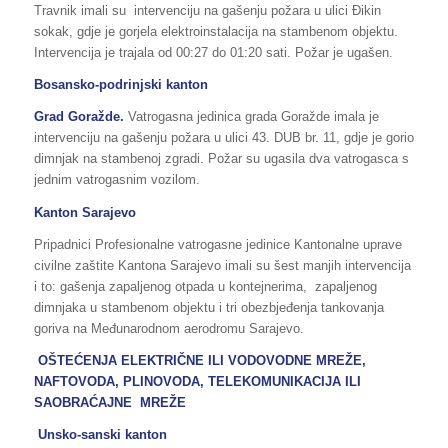
Travnik imali su intervenciju na gašenju požara u ulici Đikin
sokak, gdje je gorjela elektroinstalacija na stambenom objektu.
Intervencija je trajala od 00:27 do 01:20 sati. Požar je ugašen.
Bosansko-podrinjski kanton
Grad Goražde.
Vatrogasna jedinica grada Goražde imala je
intervenciju na gašenju požara u ulici 43. DUB br. 11, gdje je gorio
dimnjak na stambenoj zgradi. Požar su ugasila dva vatrogasca s
jednim vatrogasnim vozilom.
Kanton Sarajevo
Pripadnici Profesionalne vatrogasne jedinice Kantonalne uprave
civilne zaštite Kantona Sarajevo imali su šest manjih intervencija
i to: gašenja zapaljenog otpada u kontejnerima, zapaljenog
dimnjaka u stambenom objektu i tri obezbjeđenja tankovanja
goriva na Međunarodnom aerodromu Sarajevo.
OŠTEĆENJA ELEKTRIČNE ILI VODOVODNE MREŽE,
NAFTOVODA, PLINOVODA, TELEKOMUNIKACIJA ILI
SAOBRAĆAJNE MREŽE
Unsko-sanski kanton