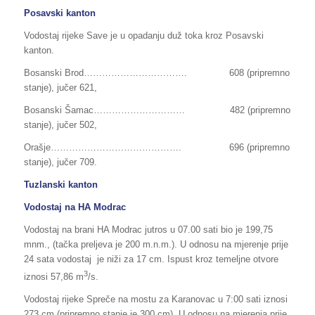
Posavski kanton
Vodostaj rijeke Save je u opadanju duž toka kroz Posavski
kanton.
Bosanski Brod……………………………. 608 (pripremno
stanje), jučer 621,
Bosanski Šamac………………………… 482 (pripremno
stanje), jučer 502,
Orašje……………………………………. 696 (pripremno
stanje), jučer 709.
Tuzlanski kanton
Vodostaj na HA Modrac
Vodostaj na brani HA Modrac jutros u 07.00 sati bio je 199,75
mnm., (tačka preljeva je 200 m.n.m.). U odnosu na mjerenje prije
24 sata vodostaj je niži za 17 cm. Ispust kroz temeljne otvore
3
iznosi 57,86 m
/s.
Vodostaj rijeke Spreče na mostu za Karanovac u 7:00 sati iznosi
273 cm (pripremno stanje je 300 cm). U odnosu na mjerenja prije