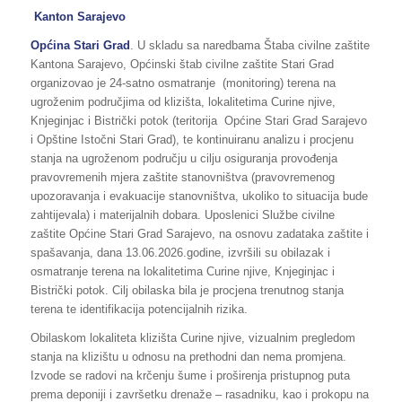
Kanton Sarajevo
Općina Stari Grad
. U skladu sa naredbama Štaba civilne zaštite
Kantona Sarajevo, Općinski štab civilne zaštite Stari Grad
organizovao je 24-satno osmatranje (monitoring) terena na
ugroženim područjima od klizišta, lokalitetima Curine njive,
Knjeginjac i Bistrički potok (teritorija Općine Stari Grad Sarajevo
i Opštine Istočni Stari Grad), te kontinuiranu analizu i procjenu
stanja na ugroženom području u cilju osiguranja provođenja
pravovremenih mjera zaštite stanovništva (pravovremenog
upozoravanja i evakuacije stanovništva, ukoliko to situacija bude
zahtijevala) i materijalnih dobara. Uposlenici Službe civilne
zaštite Općine Stari Grad Sarajevo, na osnovu zadataka zaštite i
spašavanja, dana 13.06.2026.godine, izvršili su obilazak i
osmatranje terena na lokalitetima Curine njive, Knjeginjac i
Bistrički potok. Cilj obilaska bila je procjena trenutnog stanja
terena te identifikacija potencijalnih rizika.
Obilaskom lokaliteta klizišta Curine njive, vizualnim pregledom
stanja na klizištu u odnosu na prethodni dan nema promjena.
Izvode se radovi na krčenju šume i proširenja pristupnog puta
prema deponiji i završetku drenaže – rasadniku, kao i prokopu na