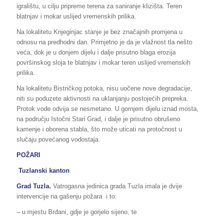
igralištu, u cilju pripreme terena za saniranje klizišta. Teren
blatnjav i mokar uslijed vremenskih prilika.
Na lokalitetu Knjeginjac stanje je bez značajnih promjena u
odnosu na predhodni dan. Primjetno je da je vlažnost tla nešto
veća, dok je u donjem dijelu i dalje prisutno blaga erozija
površinskog sloja te blatnjav i mokar teren uslijed vremenskih
prilika.
Na lokalitetu Bistričkog potoka, nisu uočene nove degradacije,
niti su poduzete aktivnosti na uklanjanju postojećih prepreka.
Protok vode odvija se nesmetano. U gornjem dijelu iznad mosta,
na području Istočni Stari Grad, i dalje je prisutno obrušeno
kamenje i oborena stabla, što može uticati na protočnost u
slučaju povećanog vodostaja.
POŽARI
Tuzlanski kanton
Grad Tuzla.
Vatrogasna jedinica grada Tuzla imala je dvije
intervencije na gašenju požara i to:
– u mjestu Brđani, gdje je gorjelo sijeno, te