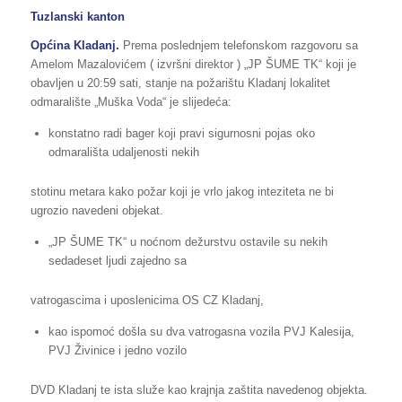
Tuzlanski kanton
Općina
Kladanj.
Prema poslednjem telefonskom razgovoru sa
Amelom Mazalovićem ( izvršni direktor ) „JP ŠUME TK“ koji je
obavljen u 20:59 sati, stanje na požarištu Kladanj lokalitet
odmaralište „Muška Voda“ je slijedeća:
konstatno radi bager koji pravi sigurnosni pojas oko
odmarališta udaljenosti nekih
stotinu metara kako požar koji je vrlo jakog inteziteta ne bi
ugrozio navedeni objekat.
„JP ŠUME TK“ u noćnom dežurstvu ostavile su nekih
sedadeset ljudi zajedno sa
vatrogascima i uposlenicima OS CZ Kladanj,
kao ispomoć došla su dva vatrogasna vozila PVJ Kalesija,
PVJ Živinice i jedno vozilo
DVD Kladanj te ista služe kao krajnja zaštita navedenog objekta.