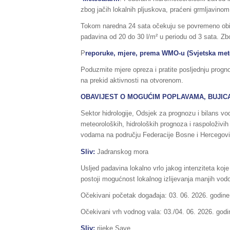
zbog jačih lokalnih pljuskova, praćeni grmljavinom
Tokom naredna 24 sata očekuju se povremeno obiln
padavina od 20 do 30 l/m² u periodu od 3 sata. Z
P
reporuke, mjere, prema WMO-u (Svjetska mete
Poduzmite mjere opreza i pratite posljednju pr
na prekid aktivnosti na otvorenom.
OBAVIJEST O MOGUĆIM POPLAVAMA, BUJICA
Sektor hidrologije, Odsjek za prognozu i bilans 
meteoroloških, hidroloških prognoza i raspoloživih
vodama na području Federacije Bosne i Hercegovi
Sliv:
Jadranskog mora
Usljed padavina lokalno vrlo jakog intenziteta koje
postoji mogućnost lokalnog izlijevanja manjih vodot
Očekivani početak događaja: 03. 06. 2026. godine
Očekivani vrh vodnog vala: 03./04. 06. 2026. godi
Sliv:
rijeke Save