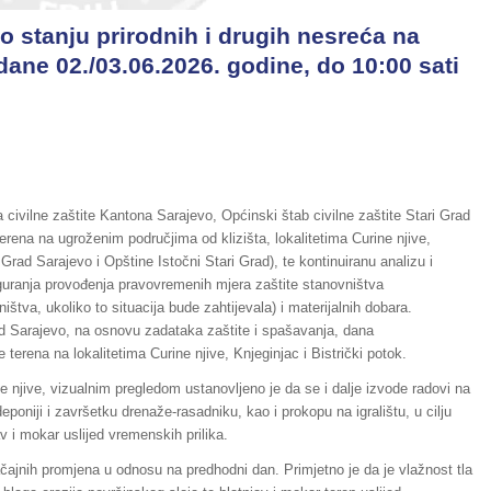
o stanju prirodnih i drugih nesreća na
dane 02./03.06.2026. godine, do 10:00 sati
civilne zaštite Kantona Sarajevo, Općinski štab civilne zaštite Stari Grad
rena na ugroženim područjima od klizišta, lokalitetima Curine njive,
i Grad Sarajevo i Opštine Istočni Stari Grad), te kontinuiranu analizu i
guranja provođenja pravovremenih mjera zaštite stanovništva
tva, ukoliko to situacija bude zahtijevala) i materijalnih dobara.
ad Sarajevo, na osnovu zadataka zaštite i spašavanja, dana
 terena na lokalitetima Curine njive, Knjeginjac i Bistrički potok.
ne njive, vizualnim pregledom ustanovljeno je da se i dalje izvode radovi na
poniji i završetku drenaže-rasadniku, kao i prokopu na igralištu, u cilju
av i mokar uslijed vremenskih prilika.
ačajnih promjena u odnosu na predhodni dan. Primjetno je da je vlažnost tla