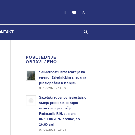
ONTAKT
POSLJEDNJE
OBJAVLJENO
Solidarnost i brza reakcija na
terenu: Zajedničkim snagama
protiv požara u Konjicu
07/08/2026 - 19:59
Sažetak redovnog izvještaja o
stanju prirodnih i drugih
nesreća na području
Federacije BiH, za dane
06./07.08.2026. godine, do
10:00 sati
07/08/2026 - 10:34