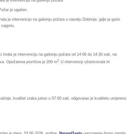
la je intervenciju na gašenju požara
 Požar je ugašen.
ala je intervenciju na gašenju požara u naselju Dobrinje, gdje je gorio
m vagonu.
i imala je intervenciju na gašenju požara od 14:06 do 14:30 sati, na
2
trava. Opožarena površina je 200 m
U intervenciji učestvovala tri
.
inje, kvalitet zraka jutros u 07:00 sati, odgovarao je kvalitetu umjereno
izdao je dana, 03.06.2026. godine,
Narandžasto
upozorenje širom zemlje