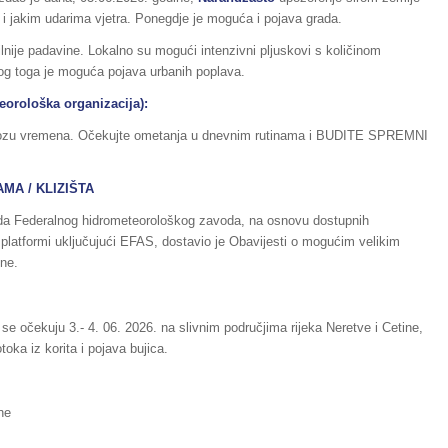
 i jakim udarima vjetra. Ponegdje je moguća i pojava grada.
ije padavine. Lokalno su mogući intenzivni pljuskovi s količinom
bog toga je moguća pojava urbanih poplava.
orološka organizacija):
ognozu vremena. Očekujte ometanja u dnevnim rutinama i BUDITE SPREMNI
MA / KLIZIŠTA
voda Federalnog hidrometeorološkog zavoda, na osnovu dostupnih
 platformi uključujući EFAS, dostavio je Obavijesti o mogućim velikim
ne.
 se očekuju 3.- 4. 06. 2026. na slivnim područjima rijeka Neretve i Cetine,
oka iz korita i pojava bujica.
ne