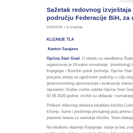
Sažetak redovnog izvještaja 
području Federacije BiH, za 
/
03/06/2026
in
Izvještaji
KLIZANJE TLA
Kanton Sarajevo
Općina Stari Grad
. U skladu sa naredbama Štaba 
organizovao je 24-satno osmatranje (monitoring) te
Knjeginjac i Bistrički potok (teritorija Općine Star
procjenu stanja na ugroženom području u cilju osi
(pravovremenog upozoravanja i evakuacije stanovniš
Uposlenici Službe civilne zaštite Općine Stari Gr
02.06.2026.godine, izvršili su obilazak i osmatranje
Prilikom redovnog obilaska lokaliteta klizišta Curi
krčenju šume i proširenja pristupnog puta prema de
pripreme terena za saniranje klizišta. Teren blatnj
Na lokalitetu deponije Knjeginjac stanje je bez zn