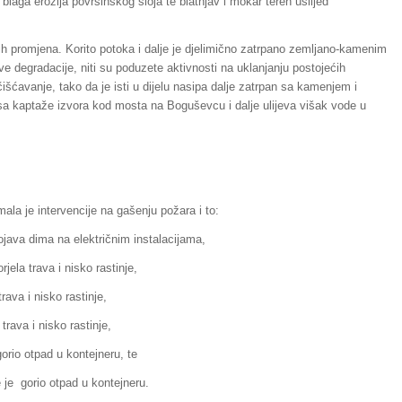
 blaga erozija površinskog sloja te blatnjav i mokar teren uslijed
h promjena. Korito potoka i dalje je djelimično zatrpano zemljano-kamenim
e degradacije, niti su poduzete aktivnosti na uklanjanju postojećih
išćavanje, tako da je isti u dijelu nasipa dalje zatrpan sa kamenjem i
sa kaptaže izvora kod mosta na Boguševcu i dalje ulijeva višak vode u
ala je intervencije na gašenju požara i to:
ojava dima na električnim instalacijama,
jela trava i nisko rastinje,
trava i nisko rastinje,
trava i nisko rastinje,
gorio otpad u kontejneru, te
e je gorio otpad u kontejneru.