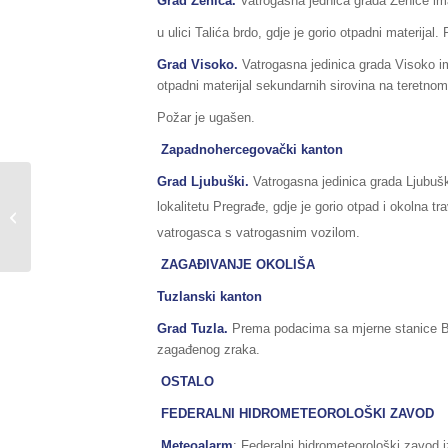
Grad Zenica.
Vatrogasna jednica grada Zenice ima
u ulici Talića brdo, gdje je gorio otpadni materijal.
Grad Visoko.
Vatrogasna jedinica grada Visoko im
otpadni materijal sekundarnih sirovina na teretno
Požar je ugašen.
Zapadnohercegovački kanton
Grad Ljubuški.
Vatrogasna jedinica grada Ljubušk
Sažetak redovnog
lokalitetu Pregrađe, gdje je gorio otpad i okolna 
izvještaja o stanju
prirodnih i drugih
vatrogasca s vatrogasnim vozilom.
nesreća na području...
ZAGAĐIVANJE OKOLIŠA
Tuzlanski kanton
Grad Tuzla.
Prema podacima sa mjerne stanice Buk
zagađenog zraka.
OSTALO
FEDERALNI HIDROMETEOROLOŠKI ZAVOD
Meteoalarm
: Federalni hidrometeorološki zavod 