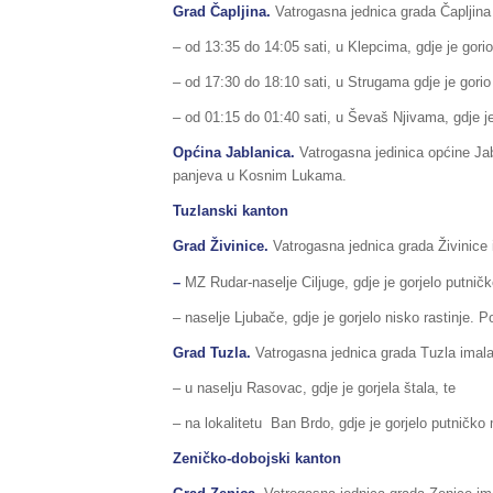
Grad Čapljina.
Vatrogasna jednica grada Čapljina 
– od 13:35 do 14:05 sati, u Klepcima, gdje je gori
– od 17:30 do 18:10 sati, u Strugama gdje je gorio
– od 01:15 do 01:40 sati, u Ševaš Njivama, gdje je 
Općina
Jablanica
.
Vatrogasna jedinica općine Jabl
panjeva u Kosnim Lukama.
Tuzlanski kanton
Grad Živinice.
Vatrogasna jednica grada Živinice i
–
MZ Rudar-naselje Ciljuge, gdje je gorjelo putničk
– naselje Ljubače, gdje je gorjelo nisko rastinje. 
Grad Tuzla.
Vatrogasna jednica grada Tuzla imala 
– u naselju Rasovac, gdje je gorjela štala, te
– na lokalitetu Ban Brdo, gdje je gorjelo putničko
Zeničko-dobojski kanton