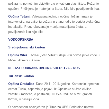
požara na pomoćnim objektima u privatnom vlasništvu. Požar je
ugašen. Pričinjena je materijalna šteta. Nije bilo povrijeđenih lica.
Općina Tešanj
. Vatrogasna jedinica općine Tešanj, imala je
intervenciju, na gašenju požara u stanu, gdje je gorjela električna
instalacija. Prouzrokovana je manja materijalna šteta, a
povrijeđenih lica nije bilo.
VODOOPSKRBA
Srednjobosanski kanton
Općina Vitez
. DVD-e „Stari Vitez“ i dalje vrši odvoz pitke vode u
MZ-e : Ahmići i Bukve.
NEEKSPLODIRANA UBOJNA SREDSTVA – NUS
Tuzlanski kanton
Općina Gradačac
. Dana 29.11.2016.godine, Kantonalni opretivni
centar Tuzla, zaprimio je prijavu iz Općinske službe civilne
zaštite Gradačac, o postojanju NUS-a, radi se o MB granati
82mm, u naselju Vida.
O navedenom obaviješten je Tima za UES Federalne uprave