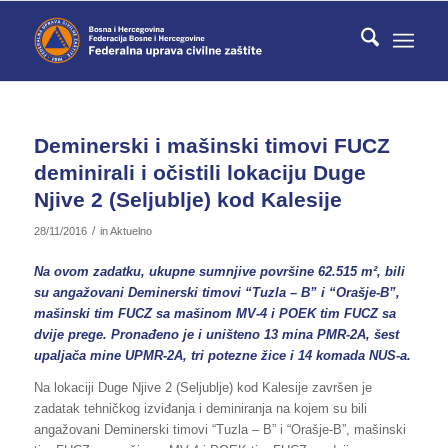
Deminerski i mašinski timovi FUCZ
deminirali i očistili lokaciju Duge
Njive 2 (Seljublje) kod Kalesije
/
28/11/2016
in
Aktuelno
Na ovom zadatku, ukupne sumnjive površine 62.515 m², bili
su angažovani Deminerski timovi “Tuzla – B” i “Orašje-B”,
mašinski tim FUCZ sa mašinom MV-4 i POEK tim FUCZ sa
dvije prege. Pronađeno je i uništeno 13 mina PMR-2A, šest
upaljača mine UPMR-2A, tri potezne žice i 14 komada NUS-a.
Na lokaciji Duge Njive 2 (Seljublje) kod Kalesije završen je
zadatak tehničkog izviđanja i deminiranja na kojem su bili
angažovani Deminerski timovi “Tuzla – B” i “Orašje-B”, mašinski