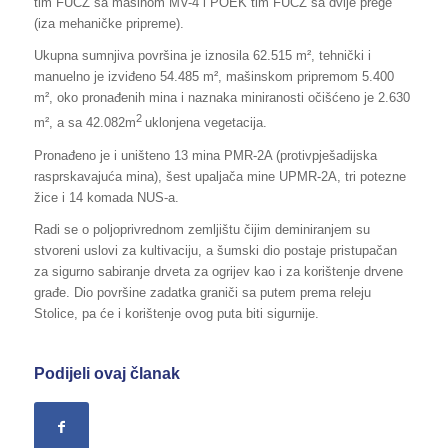
tim FUCZ sa mašinom MV-4 i POEK tim FUCZ sa dvije prege
(iza mehaničke pripreme).
Ukupna sumnjiva površina je iznosila 62.515 m², tehnički i
manuelno je izviđeno 54.485 m², mašinskom pripremom 5.400
m², oko pronađenih mina i naznaka miniranosti očišćeno je 2.630
2
m², a sa 42.082m
uklonjena vegetacija.
Pronađeno je i uništeno 13 mina PMR-2A (protivpješadijska
rasprskavajuća mina), šest upaljača mine UPMR-2A, tri potezne
žice i 14 komada NUS-a.
Radi se o poljoprivrednom zemljištu čijim deminiranjem su
stvoreni uslovi za kultivaciju, a šumski dio postaje pristupačan
za sigurno sabiranje drveta za ogrijev kao i za korištenje drvene
građe. Dio površine zadatka graniči sa putem prema releju
Stolice, pa će i korištenje ovog puta biti sigurnije.
Podijeli ovaj članak