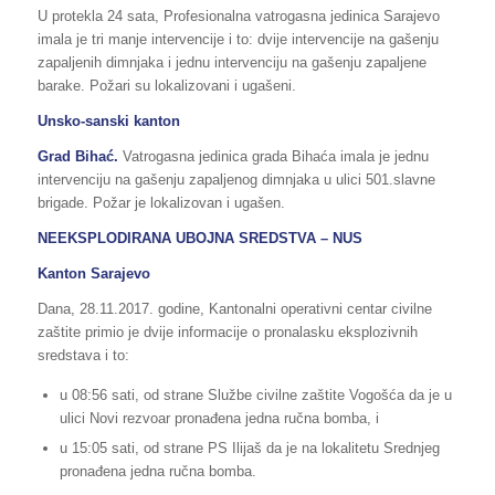
U protekla 24 sata, Profesionalna vatrogasna jedinica Sarajevo
imala je tri manje intervencije i to: dvije intervencije na gašenju
zapaljenih dimnjaka i jednu intervenciju na gašenju zapaljene
barake. Požari su lokalizovani i ugašeni.
Unsko-sanski kanton
Grad Bihać.
Vatrogasna jedinica grada Bihaća imala je jednu
intervenciju na gašenju zapaljenog dimnjaka u ulici 501.slavne
brigade. Požar je lokalizovan i ugašen.
NEEKSPLODIRANA UBOJNA SREDSTVA – NUS
Kanton Sarajevo
Dana, 28.11.2017. godine, Kantonalni operativni centar civilne
zaštite primio je dvije informacije o pronalasku eksplozivnih
sredstava i to:
u 08:56 sati, od strane Službe civilne zaštite Vogošća da je u
ulici Novi rezvoar pronađena jedna ručna bomba, i
u 15:05 sati, od strane PS Ilijaš da je na lokalitetu Srednjeg
pronađena jedna ručna bomba.