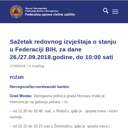
Sažetak redovnog izvještaja o stanju
u Federaciji BiH, za dane
26./27.09.2018.godine, do 10:00 sati
/
27/09/2018
in
Izvještaji
POŽARI
Hercegovačko-neretvanski kanton
Grad Mostar.
Vatrogasna jedinica grada Mostara imala je
intervencije na gašenju požara, i to:
– od 12:30 do 18:48 sati, u Rodoču, gdje je gorjela trava i nisko
rastinje,
– od 15:15 do 16:15 sati,u Žitomisliću, gdje je gorjela trava i