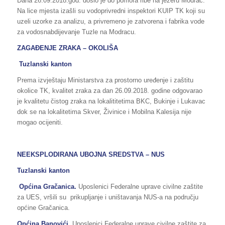
Dana 26.09.2018.god. došlo je do pomora ribe na jezeru Modrac.
Na lice mjesta izašli su vodoprivredni inspektori KUIP TK koji su
uzeli uzorke za analizu, a privremeno je zatvorena i fabrika vode
za vodosnabdijevanje Tuzle na Modracu.
ZAGAĐENJE ZRAKA – OKOLIŠA
Tuzlanski kanton
Prema izvještaju Ministarstva za prostorno uređenje i zaštitu
okolice TK, kvalitet zraka za dan 26.09.2018. godine odgovarao
je kvalitetu čistog zraka na lokalititetima BKC, Bukinje i Lukavac
dok se na lokalitetima Skver, Živinice i Mobilna Kalesija nije
mogao ocijeniti.
NEEKSPLODIRANA UBOJNA SREDSTVA – NUS
Tuzlanski kanton
Općina Gračanica.
Uposlenici Federalne uprave civilne zaštite
za UES, vršili su prikupljanje i uništavanja NUS-a na području
općine Gračanica.
Općina Banovići.
Uposlenici Federalne uprave civilne zaštite za