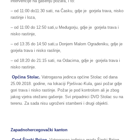
intervencije na gašenju požara, i to:
– od 11:00 do11:30 sati, na Časku, gdje je gorjela trava, nisko
rastinje i loza,
– od 11:00 do 12:50 sati,u Međugorju, gdje je gorjela trava i
nisko rastinje,
– od 13:35 do 14:50 sati,u Donjem Malom Ograđeniku, gdje je
gorjela trava i nisko raslinje,
– od 18:20 do 21:15 sati, na Odacima, gdje je gorjela trava i
nisko rastinje.
Općina Stolac.
Vatrogasna jedinca općine Stolac od dana
25.09.2018. godine, na lokaciji Pješivac-Kula, gasi požar gdje
gori trava i nisko rastinje. Požar je pod kontrolom ali je zbog
jakog vjetra otežano gašenje. Svi pripadnici DVD Stolac su na
terenu. Za sada nisu ugroženi stambeni i drugi objekti.
Zapadnohercegovački kanton
Grad Široki Brijeg.
Vatrogasna jedinica grada Široki Brijeg