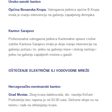
Unsko-sanski kanton
Općina
Bosanska Krupa
.
Vatrogasna jedinica općine B.Krupa
imala je manju intervenciju na gašenju zapaljenog dimnjaka.
Kanton Sarajevo
Profesionalna vatrogasna jedinica Kantonalne uprave civilne
zaštite Kantona Sarajevo imala je dvije manje intervencije na
gašenju požara i to: jednu na gašenju trave i niskog rastinja i
jednu na gašenju zapaljenih motora u garaži.
OŠTEĆENJE ELEKTRIČNE ILI VODOVODNE MREŽE
Hercegovačko-neretvanski kanton
Grad Mostar.
Zbog kvara dalekovoda, dio naselja Kričani-
Podveležje bez napona je od 02:00 sata. Dežurne ekipe su na
terenu i rade na otklanjanju kvara.