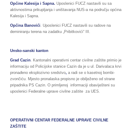
Općine Kalesija i Sapna
.
Uposlenici FUCZ nastavili su sa
aktivnostima prikupljanja i uništavanja NUS-a na području općina
Kalesija i Sapna.
Općina Banovići
. Uposlenici FUCZ nastavili su radove na
deminiranju terena na zadatku „Pribitkovići“ III.
Unsko-sanski kanton
Grad Cazin
. Kantonalni operativni centar civilne zaštite primio je
informaciju od Policijske stanice Cazin da je u ul. Darivalaca krvi
pronađeno eksplozivno sredstvo
,
a radi se o kasetnoj bombi-
zvončiću. Mjesto pronalaska propisno je obilježeno od strane
pripadnika PS Cazin. O primljenoj informaciji obaviješteni su
uposlenici Federalne uprave civilne zaštite za UES.
OPERATIVNI CENTAR FEDERALNE UPRAVE
CIVILNE
ZAŠTITE