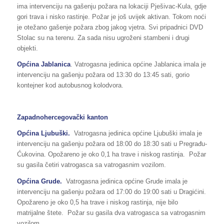
ima intervenciju na gašenju požara na lokaciji Pješivac-Kula, gdje
gori trava i nisko rastinje. Požar je još uvijek aktivan. Tokom noći
je otežano gašenje požara zbog jakog vjetra. Svi pripadnici DVD
Stolac su na terenu. Za sada nisu ugroženi stambeni i drugi
objekti.
Općina Jablanica
. Vatrogasna jedinica općine Jablanica imala je
intervenciju na gašenju požara od 13:30 do 13:45 sati, gorio
kontejner kod autobusnog kolodvora.
Zapadnohercegovački kanton
Općina Ljubuški.
Vatrogasna jedinica općine Ljubuški imala je
intervenciju na gašenju požara od 18:00 do 18:30 sati u Pregrađu-
Ćukovina. Opožareno je oko 0,1 ha trave i niskog rastinja. Požar
su gasila četiri vatrogasca sa vatrogasnim vozilom.
Općina Grude.
Vatrogasna jedinica općine Grude imala je
intervenciju na gašenju požara od 17:00 do 19:00 sati u Dragićini.
Opožareno je oko 0,5 ha trave i niskog rastinja, nije bilo
matrijalne štete. Požar su gasila dva vatrogasca sa vatrogasnim
vozilom.