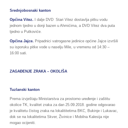
Srednjobosnaki kanton
Općina Vitez.
I dalje DVD Stari Vitez dostavlja pitku vodu
jednom tjedno u donji bazen u Ahmićima, a DVD Vitez dva puta
tjedno u Putkoviće.
Općina
Jajce
.
Pripadnici vatrogasne jedinice općine Jajce izvršili
su isporuku pitke vode u naselju Mile, u vremenu od 14:30 –
16:00 sati.
ZAGAĐENJE ZRAKA – OKOLIŠA
Tuzlanski kanton
Prema izvještaju Ministarstva za prostorno uređenje i zaštitu
okolice TK, kvalitet zraka za dan 25.09.2018. godine odgovarao
je kvalitetu čistog zraka na lokalititetima BKC, Bukinje i Lukavac,
dok se na lokalitetima Skver, Živinice i Mobilna Kalesija nije
mogao ocijeniti.