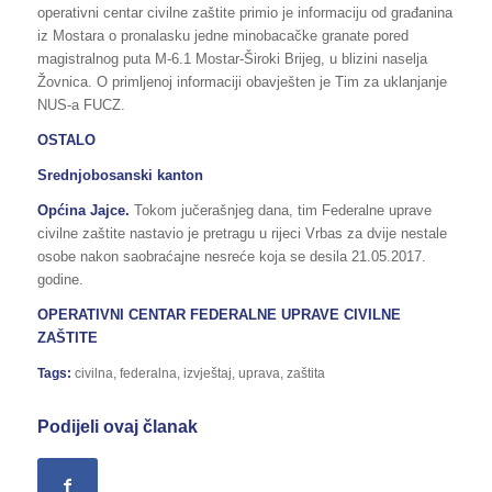
operativni centar civilne zaštite primio je informaciju od građanina
iz Mostara o pronalasku jedne minobacačke granate pored
magistralnog puta M-6.1 Mostar-Široki Brijeg, u blizini naselja
Žovnica. O primljenoj informaciji obavješten je Tim za uklanjanje
NUS-a FUCZ.
OSTALO
Srednjobosanski kanton
Općina Jajce.
Tokom jučerašnjeg dana, tim Federalne uprave
civilne zaštite nastavio je pretragu u rijeci Vrbas za dvije nestale
osobe nakon saobraćajne nesreće koja se desila 21.05.2017.
godine.
OPERATIVNI CENTAR FEDERALNE UPRAVE CIVILNE
ZAŠTITE
Tags:
civilna
,
federalna
,
izvještaj
,
uprava
,
zaštita
Podijeli ovaj članak