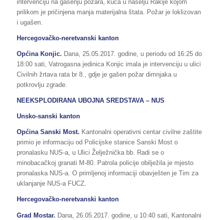
intervenciju na gašenju požara, kuća u naselju Rakije kojom
prilikom je pričinjena manja materijalna štata. Požar je loklizovan
i ugašen.
Hercegovačko-neretvanski kanton
Općina Konjic.
Dana, 25.05.2017. godine, u periodu od 16:25 do
18:00 sati, Vatrogasna jedinica Konjic imala je intervenciju u ulici
Civilnih žrtava rata br 8., gdje je gašen požar dimnjaka u
potkrovlju zgrade.
NEEKSPLODIRANA UBOJNA SREDSTAVA – NUS
Unsko-sanski kanton
Općina Sanski Most.
Kantonalni operativni centar civilne zaštite
primio je informaciju od Policijske stanice Sanski Most o
pronalasku NUS-a, u Ulici Želježnička bb. Radi se o
minobacačkoj granati M-80. Patrola policije obilježila je mjesto
pronalaska NUS-a. O primljenoj informaciji obavješten je Tim za
uklanjanje NUS-a FUCZ.
Hercegovačko-neretvanski kanton
Grad Mostar.
Dana, 26.05.2017. godine, u 10:40 sati, Kantonalni