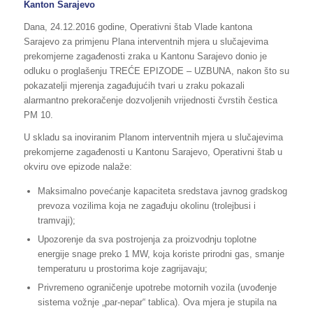
Kanton Sarajevo
Dana, 24.12.2016 godine, Operativni štab Vlade kantona
Sarajevo za primjenu Plana interventnih mjera u slučajevima
prekomjerne zagađenosti zraka u Kantonu Sarajevo donio je
odluku o proglašenju TREĆE EPIZODE – UZBUNA, nakon što su
pokazatelji mjerenja zagađujućih tvari u zraku pokazali
alarmantno prekoračenje dozvoljenih vrijednosti čvrstih čestica
PM 10.
U skladu sa inoviranim Planom interventnih mjera u slučajevima
prekomjerne zagađenosti u Kantonu Sarajevo, Operativni štab u
okviru ove epizode nalaže:
Maksimalno povećanje kapaciteta sredstava javnog gradskog
prevoza vozilima koja ne zagađuju okolinu (trolejbusi i
tramvaji);
Upozorenje da sva postrojenja za proizvodnju toplotne
energije snage preko 1 MW, koja koriste prirodni gas, smanje
temperaturu u prostorima koje zagrijavaju;
Privremeno ograničenje upotrebe motornih vozila (uvođenje
sistema vožnje „par-nepar“ tablica). Ova mjera je stupila na