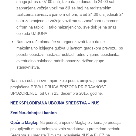
snagu jutros u 07:00 sati, tako da je danas do 24:00 sati
zabranjena vožnja vozilima čiji se broj na registarskim
tablicama završava parnom cifrom, a od 24:00 u sljedećih 24
sata zabranjena je vožnja vozilima sa završnom neparnom
cifrom na tablici, i tako naizmjenično, sve dok je na snazi
epizoda UZBUNA.
Nastava u školama će se organozovati tako da se:
maksimalno izbjegne gužva u javnom gradskom prevozu, po
potrebi obustavi nastava, uskladi radno vrijeme uposlenika,
eventualno oslobode radnih obaveza rizične grupe
stanovništva.
Na snazi ostaju i sve mjere koje podrazumijevaju ranije
proglašene PRVA I DRUGA EPIZODA PRIPRAVNOST i
UPOZORENJE, od 07. i 23. decembra 2016. godine.
NEEKSPLODIRANA UBOJNA SREDSTVA – NUS
Zeničko-dobojski kanton
Općina Maglaj.
Na području općine Maglaj izvršena je predaja
prikupljenih minskoeksplozivnih sredstava u preteklom periodu.
Sredstva su predata Timu za uklanjanje NUS-a FUCZ na