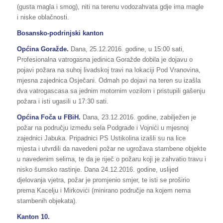
(gusta magla i smog), niti na terenu vodozahvata gdje ima magle
i niske oblačnosti.
Bosansko-podrinjski kanton
Općina Goražde.
Dana, 25.12.2016. godine, u 15:00 sati,
Profesionalna vatrogasna jedinica Goražde dobila je dojavu o
pojavi požara na suhoj livadskoj travi na lokaciji Pod Vranovina,
mjesna zajednica Osječani. Odmah po dojavi na teren su izašla
dva vatrogascasa sa jednim motornim vozilom i pristupili gašenju
požara i isti ugasili u 17:30 sati.
Općina Foča u FBiH.
Dana, 23.12.2016. godine, zabilježen je
požar na području između sela Podgrađe i Vojnići u mjesnoj
zajednici Jabuka. Pripadnici PS Ustikolina izašli su na lice
mjesta i utvrdili da navedeni požar ne ugrožava stambene objekte
u navedenim selima, te da je riječ o požaru koji je zahvatio travu i
nisko šumsko rastinje. Dana 24.12.2016. godine, uslijed
djelovanja vjetra, požar je promjenio smjer, te isti se proširio
prema Kacelju i Mirkovići (minirano područje na kojem nema
stambenih objekata).
Kanton 10.