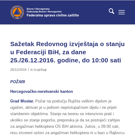
Sažetak Redovnog izvještaja o stanju
u Federaciji BiH, za dane
25./26.12.2016. godine, do 10:00 sati
/
26/12/2016
in
Izvještaji
POŽARI
Hercegovačko-neretvanski kanton
Grad Mostar.
Požar na području Rujišta velikim dijelom je
ugašen, aktivan je u jednom nepristupačnom dijelu i ne prijeti
stambenim objektima. Stanje na terenu se intenzivno prati i
ukoliko se stanje pogorša, preporuka je da se postojeći zahtjev
za angažman helikoptera OS BiH aktivira. Jutros, u 09:00 sati,
nisu stvoreni uslovi za angažman helikoptera ni u bazi u Rajlovcu