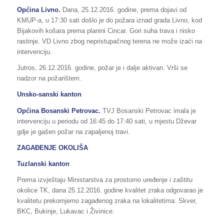
Općina Livno.
Dana, 25.12.2016. godine, prema dojavi od
KMUP-a, u 17:30 sati došlo je do požara iznad grada Livno, kod
Bijakovih košara prema planini Cincar. Gori suha trava i nisko
rastinje. VD Livno zbog nepristupačnog terena ne može izaći na
intervenciju.
Jutros, 26.12.2016. godine, požar je i dalje aktivan. Vrši se
nadzor na požarištem.
Unsko-sanski kanton
Općina Bosanski Petrovac.
TVJ Bosanski Petrovac imala je
intervenciju u periodu od 16:45 do 17:40 sati, u mjestu Dževar
gdje je gašen požar na zapaljenoj travi.
ZAGAĐENJE OKOLIŠA
Tuzlanski kanton
Prema izvještaju Ministarstva za prostorno uređenje i zaštitu
okolice TK, dana 25.12.2016. godine kvalitet zraka odgovarao je
kvalitetu prekomjerno zagađenog zraka na lokalitetima: Skver,
BKC, Bukinje, Lukavac i Živinice.