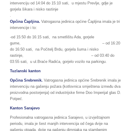
intervenciju od 14:04 do 15:10 sati,
u mjestu Prevlje, gdje je
gorjela šikara i nisko rastinje
Općina Čapljina.
Vatrogasna jedinica općine Čapljina imala je tri
intervencije i to:
-od 15:50 do 16:15 sati, na smetlištu Ada, gorjele
gume, – od 16:20
do 16:50 sati, na Počitelj Brdu, gorjela šuma i nisko
rastinje,
– od 03:40 do
03:55 sati, u ul.Braće Radića, gorjelo vozilo na parkingu.
Tuzlanski kanton
Općina Srebrenik.
Vatrogasna jedinica općine Srebrenik imala je
intervenciju na gašenju požara (kotlovnica smještena između dva
proizvodna postorjenja) od industrijske firme Doo Imperijal glas D.
Potpeć.
Kanton Sarajevo
Profesionalna vatrogasna jedinica Sarajevo, u izvještajnom
periodu, imala je šest manjih intervencija od čega dvije na
gašenju otpada, dvije na gašenju dimnjaka na stambenim