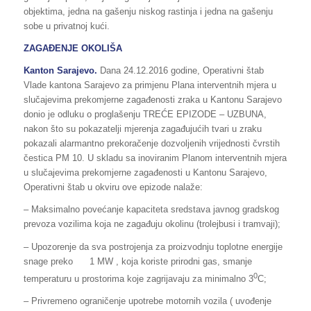
objektima, jedna na gašenju niskog rastinja i jedna na gašenju
sobe u privatnoj kući.
ZAGAĐENJE OKOLIŠA
Kanton Sarajevo.
Dana 24.12.2016 godine, Operativni štab
Vlade kantona Sarajevo za primjenu Plana interventnih mjera u
slučajevima prekomjerne zagađenosti zraka u Kantonu Sarajevo
donio je odluku o proglašenju TREĆE EPIZODE – UZBUNA,
nakon što su pokazatelji mjerenja zagađujućih tvari u zraku
pokazali alarmantno prekoračenje dozvoljenih vrijednosti čvrstih
čestica PM 10. U skladu sa inoviranim Planom interventnih mjera
u slučajevima prekomjerne zagađenosti u Kantonu Sarajevo,
Operativni štab u okviru ove epizode nalaže:
– Maksimalno povećanje kapaciteta sredstava javnog gradskog
prevoza vozilima koja ne zagađuju okolinu (trolejbusi i tramvaji);
– Upozorenje da sva postrojenja za proizvodnju toplotne energije
snage preko 1 MW , koja koriste prirodni gas, smanje
0
temperaturu u prostorima koje zagrijavaju za minimalno 3
C;
– Privremeno ograničenje upotrebe motornih vozila ( uvođenje