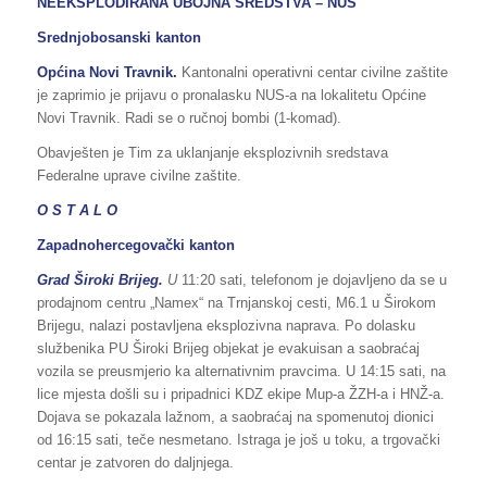
NEEKSPLODIRANA UBOJNA SREDSTVA – NUS
Srednjobosanski kanton
Općina Novi Travnik.
Kantonalni operativni centar civilne zaštite
je zaprimio je prijavu o pronalasku NUS-a na lokalitetu Općine
Novi Travnik. Radi se o ručnoj bombi (1-komad).
Obavješten je Tim za uklanjanje eksplozivnih sredstava
Federalne uprave civilne zaštite.
O S T A L O
Zapadnohercegovački kanton
Grad Široki Brijeg.
U
11:20 sati, telefonom je dojavljeno da se u
prodajnom centru „Namex“ na Trnjanskoj cesti, M6.1 u Širokom
Brijegu, nalazi postavljena eksplozivna naprava. Po dolasku
službenika PU Široki Brijeg objekat je evakuisan a saobraćaj
vozila se preusmjerio ka alternativnim pravcima. U 14:15 sati, na
lice mjesta došli su i pripadnici KDZ ekipe Mup-a ŽZH-a i HNŽ-a.
Dojava se pokazala lažnom, a saobraćaj na spomenutoj dionici
od 16:15 sati, teče nesmetano. Istraga je još u toku, a trgovački
centar je zatvoren do daljnjega.