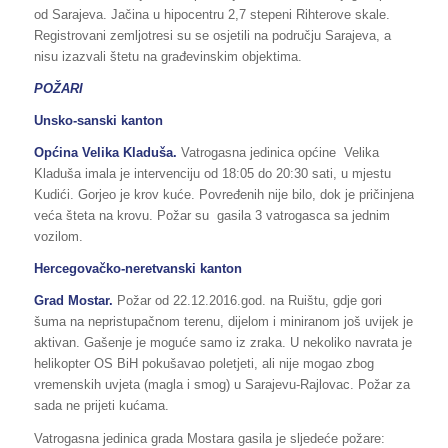
od Sarajeva. Jačina u hipocentru 2,7 stepeni Rihterove skale.
Registrovani zemljotresi su se osjetili na području Sarajeva, a
nisu izazvali štetu na građevinskim objektima.
POŽARI
Unsko-sanski kanton
Općina Velika Kladuša.
Vatrogasna jedinica općine Velika
Kladuša imala je intervenciju od 18:05 do 20:30 sati, u mjestu
Kudići. Gorjeo je krov kuće. Povređenih nije bilo, dok je pričinjena
veća šteta na krovu. Požar su gasila 3 vatrogasca sa jednim
vozilom.
Hercegovačko-neretvanski kanton
Grad Mostar.
Požar od 22.12.2016.god. na Ruištu, gdje gori
šuma na nepristupačnom terenu, dijelom i miniranom još uvijek je
aktivan. Gašenje je moguće samo iz zraka. U nekoliko navrata je
helikopter OS BiH pokušavao poletjeti, ali nije mogao zbog
vremenskih uvjeta (magla i smog) u Sarajevu-Rajlovac. Požar za
sada ne prijeti kućama.
Vatrogasna jedinica grada Mostara gasila je sljedeće požare: