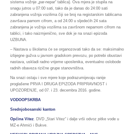
sistema vožnje „par-nepar“ tablica). Ova mjera je stupila na
snagu jutros u 07:00 sati, tako da je danas do 24:00 sati
zabranjena vožnja vozilima čiji se broj na registarskim tablicama
završava parnom cifrom, a od 24:00 u sljedećih 24 sata
zabranjena je vožnja vozilima sa završnom neparnom cifrom na
tablici, i tako naizmjenično, sve dok je na snazi epizoda
UZBUNA.
– Nastava u školama će se organozovati tako da se: maksimalno
izbjegne gužva u javnom gradskom prevozu, po potrebi obustavi
nastava, uskladi radno vrijeme uposlenika, eventualno oslobode
radnih obaveza rizične grupe stanovništva.
Na snazi ostaju i sve mjere koje podrazumijevaju ranije
proglašene PRVA I DRUGA EPIZODA PRIPRAVNOST i
UPOZORENJE, od 07. i 23. decembra 2016. godine.
VODOOPSKRBA
Srednjobosanski kanton
Općina Vitez
. DVD „Stari Vitez“ i dalje vrši odvoz pitke vode u
MZ-e Ahmići i Bukve.