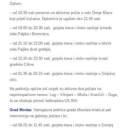
Zahum.
– od 20:30 sati ponovno se aktivirao požar u selu Donje Blace
koji prijeti kućama. Djelomice je ugašen oko 21:45 sati.
– od 19:00 do 20:30 sati, gorjela trava i nisko rastinje između
sela Paljike i Borovnica.
– od 21:10 do 22:00 sati, gorjela trava i nisko rastinje u blizini
sela Paljike (kod groblja).
– od 22:20 do 23:30 sati, gorjela trava i nisko rastinje iznad
gradske Crkve.
– od 01:30 do 02:15 sati, gorjela trava i nisko rastinje u Sinjskoj
ulici.
Na području općine još uvijek su aktivna dva požara na
nepristupačnom terenu: Lug – Višnjani – Mluša i Krančići – Duge,
te se očekuje pomoć helikoptera OS BiH.
Grad Mostar.
Vatrogasna jedinica grada Mostara imala je pet
intervencija na gašenju požara i to:
– od 09:25 do 11:45 sati, gorjela trava i nisko rastinje u Gornjoj