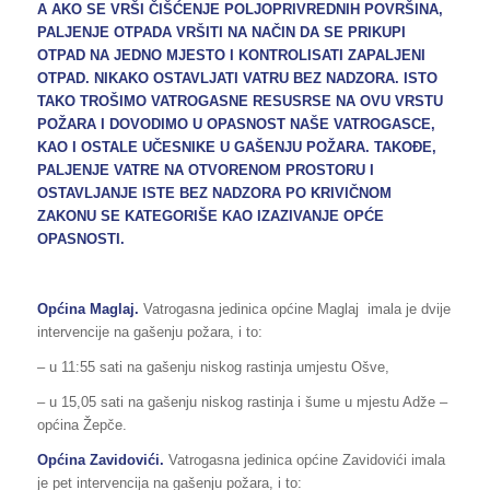
A AKO SE VRŠI ČIŠĆENJE POLJOPRIVREDNIH POVRŠINA,
PALJENJE OTPADA VRŠITI NA NAČIN DA SE PRIKUPI
OTPAD NA JEDNO MJESTO I KONTROLISATI ZAPALJENI
OTPAD. NIKAKO OSTAVLJATI VATRU BEZ NADZORA. ISTO
TAKO TROŠIMO VATROGASNE RESUSRSE NA OVU VRSTU
POŽARA I DOVODIMO U OPASNOST NAŠE VATROGASCE,
KAO I OSTALE UČESNIKE U GAŠENJU POŽARA. TAKOĐE,
PALJENJE VATRE NA OTVORENOM PROSTORU I
OSTAVLJANJE ISTE BEZ NADZORA PO KRIVIČNOM
ZAKONU SE KATEGORIŠE KAO IZAZIVANJE OPĆE
OPASNOSTI.
Općina
Maglaj
.
Vatrogasna jedinica općine Maglaj imala je dvije
intervencije na gašenju požara, i to:
– u 11:55 sati na gašenju niskog rastinja umjestu Ošve,
– u 15,05 sati na gašenju niskog rastinja i šume u mjestu Adže –
općina Žepče.
Općina
Zavidovići
.
Vatrogasna jedinica općine Zavidovići imala
je pet intervencija na gašenju požara, i to: