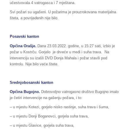
učestvovala 4 vatrogasca i 7 mještana.
Svi požari su ugašeni. U požarima je prouzrokovana materijalna
šteta, a povrijeđenih nije bilo.
Posavski kanton
Općina
Orašje
.
Dana 23.03.2022. godine, u 15:27 sati, izbio je
požar u Kostrču. Gorjelo je drveće u međi i suha trava. Na
intervenciju su izašli DVD Donja Mahala i požar stavili pod
kontrolu. Nije bilo veće štete.
Srednjobosanski kanton
Općina Bugojno.
Dobrovoljno vatrogasno društvo Bugojno imalo
je četiri intervencije na gašenju požara, i to:
– u mjestu Kotezi, gorjelo nisko rastinje, suha trava i šuma,
– u mjestu Donji Boganovci, gorjela suha trava,
– u mjestu Glavice, gorjela suha trava,