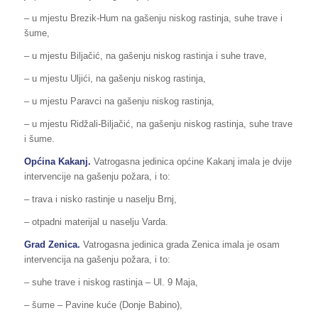
– u mjestu Brezik-Hum na gašenju niskog rastinja, suhe trave i
šume,
– u mjestu Biljačić, na gašenju niskog rastinja i suhe trave,
– u mjestu Uljići, na gašenju niskog rastinja,
– u mjestu Paravci na gašenju niskog rastinja,
– u mjestu Ridžali-Biljačić, na gašenju niskog rastinja, suhe trave
i šume.
Općina
Kakanj
.
Vatrogasna jedinica općine Kakanj imala je dvije
intervencije na gašenju požara, i to:
– trava i nisko rastinje u naselju Brnj,
– otpadni materijal u naselju Varda.
Grad Zenica.
Vatrogasna jedinica grada Zenica imala je osam
intervencija na gašenju požara, i to:
– suhe trave i niskog rastinja – Ul. 9 Maja,
– šume – Pavine kuće (Donje Babino),