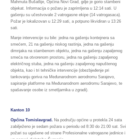
Mahmuta Bušatlije, Općina Novi Grad, gdje je gorio stambeni
objekat. Informacija o požaru je zaprimljena u 12:14 sati. U
gašenju su učestvovale 2 vatrogasne ekipe (14 vatrogasaca).
Požar je lokalizovan u 12:29 sati, a potpuno likvidiran u 13:26
sati.
Manje intervencije su bile: jedna na gašenju kontejnera sa
smećem, 21 na gašenju niskog rastinja, jedna na gašenju
dimnjaka na stambenom objektu, jedna na gašenju zapaljenog
smeća na otvorenom prostoru, jedna na gašenju zapaljenog
električnog stuba, jedna na gašenju zapaljenog napuštenog
objekta, kao i tri tehničke intervencije (obezbjeđenje pri
tankovanju goriva na Međunarodnom aerodromu Sarajevo,
sapiranje platforme na Međunarodnom aerodromu Sarajevo, te
spašavanje osobe iz smetljarnika u zgradi).
Kanton 10
Općina Tomislavgrad.
Na području općine u protekla 24 sata
zabilježeno je sedam požara u periodu od 8:30 do 21:00 sat. Svi
požari su ugašene od strane Profesionalne vatrogasne jedinice i