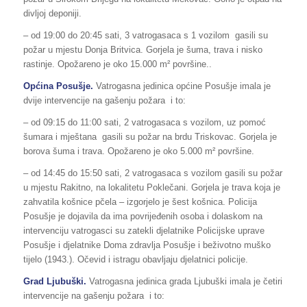
divljoj deponiji.
– od 19:00 do 20:45 sati, 3 vatrogasaca s 1 vozilom gasili su
požar u mjestu Donja Britvica. Gorjela je šuma, trava i nisko
rastinje. Opožareno je oko 15.000 m² površine..
Općina
Posušje
.
Vatrogasna jedinica općine Posušje imala je
dvije intervencije na gašenju požara i to:
– od 09:15 do 11:00 sati, 2 vatrogasaca s vozilom, uz pomoć
šumara i mještana gasili su požar na brdu Triskovac. Gorjela je
borova šuma i trava. Opožareno je oko 5.000 m² površine.
– od 14:45 do 15:50 sati, 2 vatrogasaca s vozilom gasili su požar
u mjestu Rakitno, na lokalitetu Poklečani. Gorjela je trava koja je
zahvatila košnice pčela – izgorjelo je šest košnica. Policija
Posušje je dojavila da ima povrijeđenih osoba i dolaskom na
intervenciju vatrogasci su zatekli djelatnike Policijske uprave
Posušje i djelatnike Doma zdravlja Posušje i beživotno muško
tijelo (1943.). Očevid i istragu obavljaju djelatnici policije.
Grad Ljubuški.
Vatrogasna jedinica grada Ljubuški imala je četiri
intervencije na gašenju požara i to: