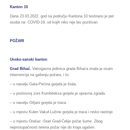
Kanton 10
Dana 23.03.2022. god na području Kantona 10 testirano je pet
osoba na COVID-19, od kojih niko nije bio pozitivan.
POŽARI
Unsko-sanski kanton
Grad Bihać.
Vatrogasna jedinica grada Bihaća imala je osam
intervencija na gašenju požara, i to:
– u naselju Gata-Pećina gorjela je štala.
– u poslovnoj zoni Kombiteksa gorjela je upravna zgrada.
– u naselju Orljani gorjela je trava.
– u mjestu Kulen Vakuf-Lužine gorjela je trava i nisko rastinje.
– u mjestu Orašac -Stari Grad-Ćelije požar šume. Zbog
nepristupačnosti terena požar nije do kraja ugašen.