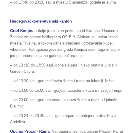
– od 17:40 do 23:20 sati u mjestu Stabandža, gorjela je šuma.
Hercegovačko-neretvanski kanton
Grad Konjic.
I dalje je aktivan požar iznad Spiljana. Upućen je
Zahtjev za pomoć helikoptera OS BiH. Aktivan je i požar iznad
mjesta Trusina, a tokom dana spriječeno ugrožavanje kuće i
vikendice. Vatrogasna jedinica grada Konjica osim toga imala je
još pet intervencija na gašenju požara i to:
– od 13 :10 do 13:50 sati, gorjela šuma i nisko rastinje u blizini
Garden City-a.
– od 13:20 sati, gori mješovita šuma i trava na lokaciji Jažve.
– od 13:50 do 15:50 sati, gorjela napuštena kuća u naselju Turija.
– od 20:00 sati, gori hrastova i bukova šuma u mjestu Ljubuča -
Bjelimići.
– od 23:24 do 23:40 sati, gorio otpad u kontejner u ulici Pave
Anđelića.
Općina Prozor- Rama.
Vatrogasna jedinica općine Prozor- Rama