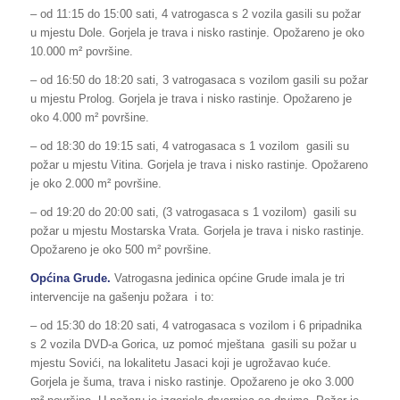
– od 11:15 do 15:00 sati, 4 vatrogasca s 2 vozila gasili su požar
u mjestu Dole. Gorjela je trava i nisko rastinje. Opožareno je oko
10.000 m² površine.
– od 16:50 do 18:20 sati, 3 vatrogasaca s vozilom gasili su požar
u mjestu Prolog. Gorjela je trava i nisko rastinje. Opožareno je
oko 4.000 m² površine.
– od 18:30 do 19:15 sati, 4 vatrogasaca s 1 vozilom gasili su
požar u mjestu Vitina. Gorjela je trava i nisko rastinje. Opožareno
je oko 2.000 m² površine.
– od 19:20 do 20:00 sati, (3 vatrogasaca s 1 vozilom) gasili su
požar u mjestu Mostarska Vrata. Gorjela je trava i nisko rastinje.
Opožareno je oko 500 m² površine.
Općina Grude.
Vatrogasna jedinica općine Grude imala je tri
intervencije na gašenju požara i to:
– od 15:30 do 18:20 sati, 4 vatrogasaca s vozilom i 6 pripadnika
s 2 vozila DVD-a Gorica, uz pomoć mještana gasili su požar u
mjestu Sovići, na lokalitetu Jasaci koji je ugrožavao kuće.
Gorjela je šuma, trava i nisko rastinje. Opožareno je oko 3.000