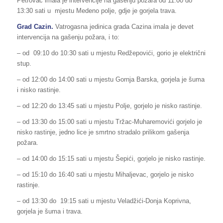
Petrovac imala je intervencije na gašenju požara od 11:00 do
13:30 sati u mjestu Medeno polje, gdje je gorjela trava.
Grad Cazin.
Vatrogasna jedinica grada Cazina imala je devet
intervencija na gašenju požara, i to:
– od 09:10 do 10:30 sati u mjestu Redžepovići, gorio je električni
stup.
– od 12:00 do 14:00 sati u mjestu Gornja Barska, gorjela je šuma
i nisko rastinje.
– od 12:20 do 13:45 sati u mjestu Polje, gorjelo je nisko rastinje.
– od 13:30 do 15:00 sati u mjestu Tržac-Muharemovići gorjelo je
nisko rastinje, jedno lice je smrtno stradalo prilikom gašenja
požara.
– od 14:00 do 15:15 sati u mjestu Šepići, gorjelo je nisko rastinje.
– od 15:10 do 16:40 sati u mjestu Mihaljevac, gorjelo je nisko
rastinje.
– od 13:30 do 19:15 sati u mjestu Veladžići-Donja Koprivna,
gorjela je šuma i trava.