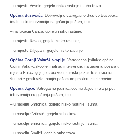
– u mjestu Vesela, gorjelo nisko rastinje i suha trava.
Općina Busovača.
Dobrovoljno vatrogasno društvo Busovača
imalo je tri intervencije na gašenju požara, i to:
– na lokaciji Carica, gorjelo nisko rastinje,
– u mjestu Ravan, gorjelo nisko rastinje,
– u mjestu Drljepani, gorjelo nisko rastinje.
Općina
Gornji Vakuf-Uskoplje
.
Vatrogasna jedinica općine
Gornji Vakuf-Uskoplje imali su intervenciju na gašenju požara u
mjestu Paloć, gdje je izbio veći šumski požar, te su radnici
šumarije gasili više manjih požara na prostoru cijele općine.
Općina Jajce.
Vatrogasna jedinica općine Jajce imala je pet
intervencija na gašenju požara, i to:
– u naselju Smionica, gorjelo nisko rastinje i šuma,
– u naselju Cvitović, gorjela suha trava,
– u naselju Smionica, gorjelo nisko rastinje i šuma,
– u naselju Spajići, gorjela suha trava,