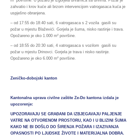
m² površine. U požaru je izgorjela drvarnica sa drvima. Požar je
zahvatio i krov kuće ali brzom intervencijom vatrogasaca kuća je
uspješno obranjena.
– od 17:55 do 18:40 sati, 6 vatrogasaca s 2 vozila gasili su
požar u mjestu Blaževići. Gorjela je šuma, nisko rastinje i trava.
Opožareno je oko 1.000 m² površine.
– od 18:55 do 20:30 sati, 4 vatrogasaca s vozilom gasili su
požar u mjestu Drinovci. Gorjela je trava i nisko rastinje.
Opožareno je oko 6.000 m² površine.
Zeničko-dobojski kanton
Kantonalna uprava civilne zaštite Ze-Do kantona izdala je
upozorenje:
UPOZORAVAJU SE GRAĐANI DA IZBJEGAVAJU PALJENJE
VATRE NA OTVORENOM PROSTORU, KAO I U BLIZINI ŠUMA
KAKO NE BI DOŠLO DO ŠIRENJA POŽARA I IZAZIVANJA
OPASNOSTI PO LJUDSKE ŽIVOTE I MATERIJALNA DOBRA.