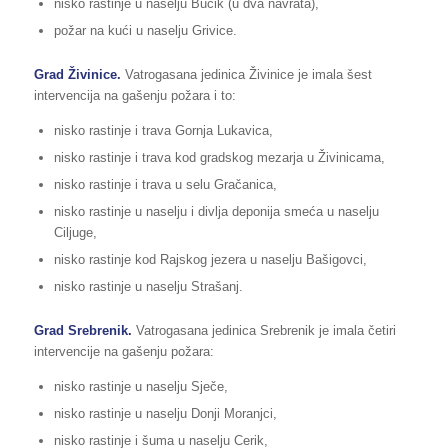
nisko rastinje u naselju Bučik (u dva navrata),
požar na kući u naselju Grivice.
Grad Živinice.
Vatrogasana jedinica Živinice je imala šest
intervencija na gašenju požara i to:
nisko rastinje i trava Gornja Lukavica,
nisko rastinje i trava kod gradskog mezarja u Živinicama,
nisko rastinje i trava u selu Gračanica,
nisko rastinje u naselju i divlja deponija smeća u naselju
Ciljuge,
nisko rastinje kod Rajskog jezera u naselju Bašigovci,
nisko rastinje u naselju Strašanj.
Grad Srebrenik.
Vatrogasana jedinica Srebrenik je imala četiri
intervencije na gašenju požara:
nisko rastinje u naselju Sječe,
nisko rastinje u naselju Donji Moranjci,
nisko rastinje i šuma u naselju Cerik,