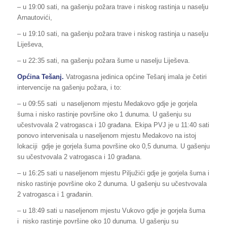
– u 19:00 sati, na gašenju požara trave i niskog rastinja u naselju
Arnautovići,
– u 19:10 sati, na gašenju požara trave i niskog rastinja u naselju
Liješeva,
– u 22:35 sati, na gašenju požara šume u naselju Liješeva.
Općina
Tešanj
.
Vatrogasna jedinica općine Tešanj imala je četiri
intervencije na gašenju požara, i to:
– u 09:55 sati u naseljenom mjestu Medakovo gdje je gorjela
šuma i nisko rastinje površine oko 1 dunuma. U gašenju su
učestvovala 2 vatrogasca i 10 građana. Ekipa PVJ je u 11:40 sati
ponovo intervenisala u naseljenom mjestu Medakovo na istoj
lokaciji gdje je gorjela šuma površine oko 0,5 dunuma. U gašenju
su učestvovala 2 vatrogasca i 10 građana.
– u 16:25 sati u naseljenom mjestu Piljužići gdje je gorjela šuma i
nisko rastinje površine oko 2 dunuma. U gašenju su učestvovala
2 vatrogasca i 1 građanin.
– u 18:49 sati u naseljenom mjestu Vukovo gdje je gorjela šuma
i nisko rastinje površine oko 10 dunuma. U gašenju su