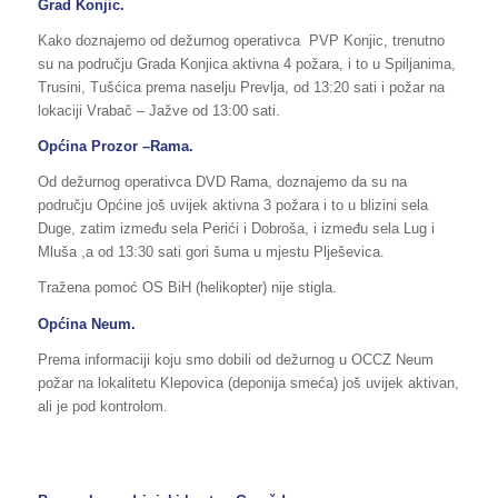
Grad Konjic.
Kako doznajemo od dežurnog operativca PVP Konjic, trenutno
su na području Grada Konjica aktivna 4 požara, i to u Spiljanima,
Trusini, Tušćica prema naselju Prevlja, od 13:20 sati i požar na
lokaciji Vrabač – Jažve od 13:00 sati.
Općina Prozor –Rama.
Od dežurnog operativca DVD Rama, doznajemo da su na
području Općine još uvijek aktivna 3 požara i to u blizini sela
Duge, zatim između sela Perići i Dobroša, i između sela Lug i
Mluša ,a od 13:30 sati gori šuma u mjestu Plješevica.
Tražena pomoć OS BiH (helikopter) nije stigla.
Općina Neum.
Prema informaciji koju smo dobili od dežurnog u OCCZ Neum
požar na lokalitetu Klepovica (deponija smeća) još uvijek aktivan,
ali je pod kontrolom.