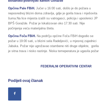
Bosansko-podrinjski kanton Goražde
Općina Pale FBiH.
Jučer u 16:00 sati, došlo je do požara u
neposrednoj blizini doma zdravlja, gdje je gorila trava i mješovita
šuma.Na lice mijesta izašli su vatrogasci, policija i uposlenici JP
BPŠ Goražde. Požar je lokalizovan oko 17:30 sati. Nije
počinjenja veća materijalna šteta.
Općina Foča FBiH.
Na podrčju općine Foča FBiH dogodio se
požar u 19:00 sati, u blizini sela Radeljevići, u mjesnoj zajednici
Jabuka. Požar nije ugrožavao stambene niti druge objekte, gorila
je sitna trava i nisko rastinje. Niska temeperatura je ugasila požar
FEDERALNI OPERATIVNI CENTAR
Podijeli ovaj članak