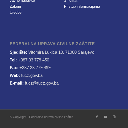
Javne nabavke
Sindikat
Zakoni
Pristup informacijama
Uredbe
FEDERALNA UPRAVA CIVILNE ZAŠTITE
Sjedište:
Vitomira Lukića 10, 71000 Sarajevo
Tel:
+387 33 779 450
Fax:
+387 33 779 499
Web:
fucz.gov.ba
E-mail:
fucz@fucz.gov.ba
© Copyright - Federalna uprava civilne zaštite