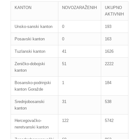
KANTON
NOVOZARAŽENIH
UKUPNO
AKTIVNIH
Unsko-sanski kanton
0
193
Posavski kanton
0
163
Tuzlanski kanton
41
1626
Zeničko-dobojski
51
2222
kanton
Bosansko-podrinjski
1
184
kanton Goražde
Srednjobosanski
31
538
kanton
Hercegovačko-
122
5742
neretvanski kanton