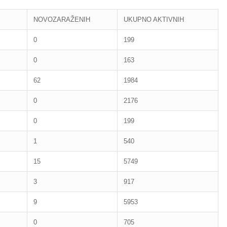
NOVOZARAŽENIH
UKUPNO AKTIVNIH
0
199
0
163
62
1984
0
2176
0
199
1
540
15
5749
3
917
9
5953
0
705