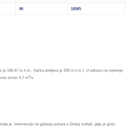
90
18585
io je 196,67 m.n.m., (tačka preljeva je 200 m.n.m.). U odnosu na mjerenje
3
tvore iznosi 4,7 m
/s.
mala je intervencije na gašenju požara u Donjoj mahali, gdje je gorio