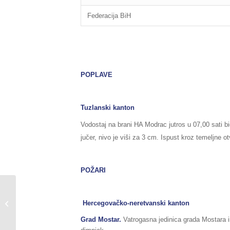
Federacija BiH
POPLAVE
Tuzlanski kanton
Vodostaj na brani HA Modrac jutros u 07,00 sati b
jučer, nivo je viši za 3 cm. Ispust kroz temeljne o
POŽARI
Sažetak redovnog izvještaja o stanju
u Federaciji BiH, za dane
H
ercegovačko-neretvanski kanton
21./22.11.2020....
Grad Mostar.
Vatrogasna jedinica grada Mostara i