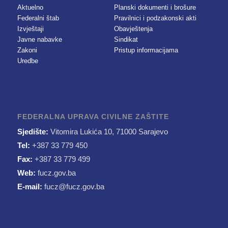
Aktuelno
Planski dokumenti i brošure
Federalni štab
Pravilnici i podzakonski akti
Izvještaji
Obavještenja
Javne nabavke
Sindikat
Zakoni
Pristup informacijama
Uredbe
FEDERALNA UPRAVA CIVILNE ZAŠTITE
Sjedište:
Vitomira Lukića 10, 71000 Sarajevo
Tel:
+387 33 779 450
Fax:
+387 33 779 499
Web:
fucz.gov.ba
E-mail:
fucz@fucz.gov.ba