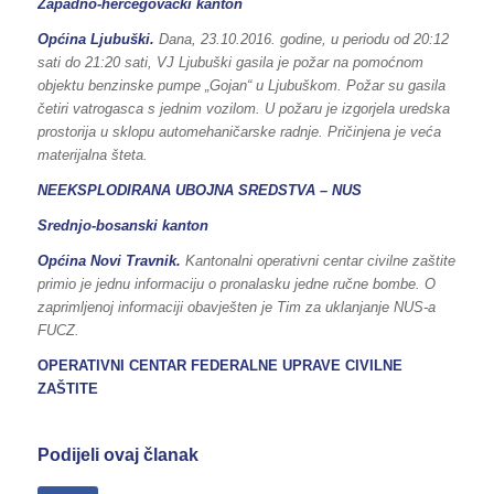
Zapadno-hercegovački kanton
Općina Ljubuški.
Dana, 23.10.2016. godine, u periodu od 20:12
sati do 21:20 sati, VJ Ljubuški gasila je požar na pomoćnom
objektu benzinske pumpe „Gojan“ u Ljubuškom. Požar su gasila
četiri vatrogasca s jednim vozilom. U požaru je izgorjela uredska
prostorija u sklopu automehaničarske radnje. Pričinjena je veća
materijalna šteta.
NEEKSPLODIRANA UBOJNA SREDSTVA – NUS
Srednjo-bosanski kanton
Općina Novi Travnik.
Kantonalni operativni centar civilne zaštite
primio je jednu informaciju o pronalasku jedne ručne bombe. O
zaprimljenoj informaciji obavješten je Tim za uklanjanje NUS-a
FUCZ.
OPERATIVNI CENTAR FEDERALNE UPRAVE
CIVILNE
ZAŠTITE
Podijeli ovaj članak