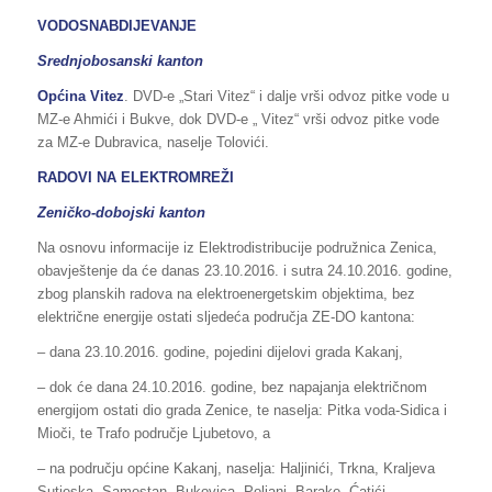
VODOSNABDIJEVANJE
Srednjobosanski kanton
Općina Vitez
. DVD-e „Stari Vitez“ i dalje vrši odvoz pitke vode u
MZ-e Ahmići i Bukve, dok DVD-e „ Vitez“ vrši odvoz pitke vode
za MZ-e Dubravica, naselje Tolovići.
RADOVI NA ELEKTROMREŽI
Zeničko-dobojski kanton
Na osnovu informacije iz Elektrodistribucije podružnica Zenica,
obavještenje da će danas 23.10.2016. i sutra 24.10.2016. godine,
zbog planskih radova na elektroenergetskim objektima, bez
električne energije ostati sljedeća područja ZE-DO kantona:
– dana 23.10.2016. godine, pojedini dijelovi grada Kakanj,
– dok će dana 24.10.2016. godine, bez napajanja električnom
energijom ostati dio grada Zenice, te naselja: Pitka voda-Sidica i
Mioči, te Trafo područje Ljubetovo, a
– na području općine Kakanj, naselja: Haljinići, Trkna, Kraljeva
Sutjeska, Samostan, Bukovica, Poljani, Barake, Ćatići,