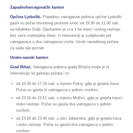
Zapadnohercegovački kanton
Općina Ljubuški.
Pripadnici vatrogasne jedinice općine Ljubuški
gasili su požar otvorenog prostora sinoć od 19:30 do 21:00 sati,
na lokalitetu Grab. Opožareno je cca 1 ha trave i niskog rastinja,
bez veće materijalne štete. U intervenciji je sudjelovalo pet
vatrogasaca s dva vatrogasna vozila. Uzrok navedenog požara
za sada nije poznat.
Unsko-sanski kanton
Grad Bihać.
Vatrogasna jedinica grada Bihaća imala je tri
intervencije na gašenju požara i to:
od 16:30 do 17:16 sati, u mjestu Pokoj, gdje je gorjela trava.
Požar su gasila tri vatrogasca s jednim vozilom,
od 23:16 do 23:51 sati, u mjestu Midžići, gdje je gorjela trava i
nisko rastinje. Požar su gasila dva vatrogasca s jednim
vozilom,
od 23:26 do 23:40 sati, u ulici Jablanska, gdje je gorjela trava
i nisko rastinje. Požar su gasila dva vatrogasca s jednim
vozilom.