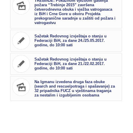
TREBINJE: Pokaznom vježbom gašenja
požara “Trebinje 2015” završena
četverodnevna obuka i vježba vatrogasaca
iz BiH i Crne Gore u okviru Projekta
prekogranične saradnje u zaštiti od požara i
vatrogastvu
Sažetak Redovnog izvještaja o stanju u
Federaciji BiH, za dane 24./25.05.2017.
godine, do 10:00 sati
Sažetak Redovnog izvještaja o stanju u
Federaciji BiH, za dane 21./22.02.2017.
godine, do 10:00 sati
Na Igmanu izvedena druga faza obuke
(search and rescue/potraga i spašavanje) za
32 pripadnika FUCZ u vještinama traganja
za nestalim i izgubljenim osobama