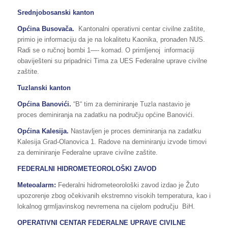
Srednjobosanski kanton
Općina Busovača.
Kantonalni operativni centar civilne zaštite,
primio je informaciju da je na lokalitetu Kaonika, pronađen NUS.
Radi se o ručnoj bombi 1—- komad. O primljenoj informaciji
obaviješteni su pripadnici Tima za UES Federalne uprave civilne
zaštite.
Tuzlanski kanton
Općina Banovići.
“B“ tim za deminiranje Tuzla nastavio je
proces deminiranja na zadatku na području općine Banovići.
Općina Kalesija.
Nastavljen je proces deminiranja na zadatku
Kalesija Grad-Olanovica 1. Radove na deminiranju izvode timovi
za deminiranje Federalne uprave civilne zaštite.
FEDERALNI HIDROMETEOROLOŠKI ZAVOD
Meteoalarm:
Federalni hidrometeorološki zavod izdao je Žuto
upozorenje zbog očekivanih ekstremno visokih temperatura, kao i
lokalnog grmljavinskog nevremena na cijelom području BiH.
OPERATIVNI CENTAR FEDERALNE UPRAVE CIVILNE