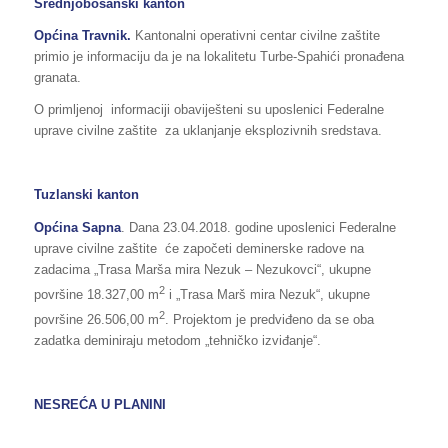
Srednjobosanski kanton
Općina
Travnik
.
Kantonalni operativni centar civilne zaštite
primio je informaciju da je na lokalitetu Turbe-Spahići pronađena
granata.
O primljenoj informaciji obaviješteni su uposlenici Federalne
uprave civilne zaštite za uklanjanje eksplozivnih sredstava.
Tuzlanski kanton
Općina Sapna
. Dana 23.04.2018. godine uposlenici Federalne
uprave civilne zaštite će započeti deminerske radove na
zadacima „Trasa Marša mira Nezuk – Nezukovci“, ukupne
2
površine 18.327,00 m
i „Trasa Marš mira Nezuk“, ukupne
2
površine 26.506,00 m
. Projektom je predviđeno da se oba
zadatka deminiraju metodom „tehničko izviđanje“.
NESREĆA U PLANINI