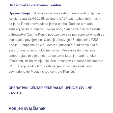
Hercegovačko-neretvanski kanton
Općina Konjic.
Služba za civilnu zaštitu i vatrogastvo Općine
Konjic, dana 22.04.2018. godine u 17:54 sati, dobila informaciju
da je na Prenju povrijeđena jedna osoba. Radi se o mlađoj
ženskoj osobi iz Zenice. Tokom noći, Služba za civilnu zaštitu i
vatrogastvo Općine Konjic poduzela je sve potrebne aktivnosti za
evakuaciju povrijeđene. U akciji učestvuje 13 pripadnika GSS
Konjic, 3 pripadnika GSS Mostar i pripadnici Službe za civilnu
zaštitu i vatrogastvo Općine Konjic. Probijanje do unesreće
osobe trajalo je cijelu noć, pa se tek u jutarnjim satima, oko
05:00 sati, došlo do nje. Upućen je zahtjev za pomoć helikoptera
OSBiH, koji je oko 10:15 sati uspješno završio evakuaciju
povrijeđene do Medicinskog centra u Konjicu.
OPERATIVNI CENTAR FEDERALNE UPRAVE
CIVILNE
ZAŠTITE
Podijeli ovaj članak