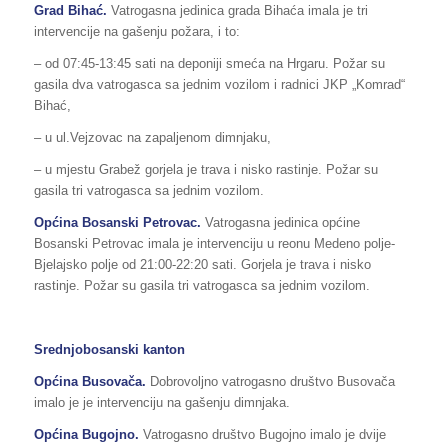
Grad Bihać.
Vatrogasna jedinica grada Bihaća imala je tri
intervencije na gašenju požara, i to:
– od 07:45-13:45 sati na deponiji smeća na Hrgaru. Požar su
gasila dva vatrogasca sa jednim vozilom i radnici JKP „Komrad“
Bihać,
– u ul.Vejzovac na zapaljenom dimnjaku,
– u mjestu Grabež gorjela je trava i nisko rastinje. Požar su
gasila tri vatrogasca sa jednim vozilom.
Općina Bosanski Petrovac.
Vatrogasna jedinica općine
Bosanski Petrovac imala je intervenciju u reonu Medeno polje-
Bjelajsko polje od 21:00-22:20 sati. Gorjela je trava i nisko
rastinje. Požar su gasila tri vatrogasca sa jednim vozilom.
Srednjobosanski kanton
Općina
Busovača
.
Dobrovoljno vatrogasno društvo Busovača
imalo je je intervenciju na gašenju dimnjaka.
Općina
Bugojno
.
Vatrogasno društvo Bugojno imalo je dvije