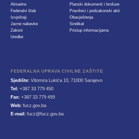
Aktuelno
Planski dokumenti i brošure
Federalni štab
Pravilnici i podzakonski akti
Izvještaji
Obavještenja
Javne nabavke
Sindikat
Zakoni
Pristup informacijama
Uredbe
FEDERALNA UPRAVA CIVILNE ZAŠTITE
Sjedište:
Vitomira Lukića 10, 71000 Sarajevo
Tel:
+387 33 779 450
Fax:
+387 33 779 499
Web:
fucz.gov.ba
E-mail:
fucz@fucz.gov.ba