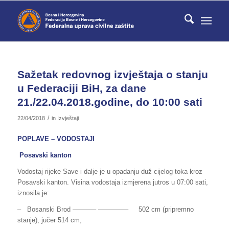
Sažetak redovnog izvještaja o stanju
u Federaciji BiH, za dane
21./22.04.2018.godine, do 10:00 sati
/
22/04/2018
in
Izvještaji
POPLAVE – VODOSTAJI
Posavski kanton
Vodostaj rijeke Save i dalje je u opadanju duž cijelog toka kroz
Posavski kanton. Visina vodostaja izmjerena jutros u 07:00 sati,
iznosila je:
– Bosanski Brod ———– ————– 502 cm (pripremno
stanje), jučer 514 cm,