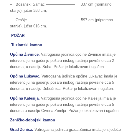
– Bosanski Šamac ———————– 337 cm (normalno
stanje), jučer 358 cm,
– Orašje ————————————- 597 cm (pripremno
stanje), jučer 616 cm.
POŽARI
Tuzlanski kanton
Općina Živinice.
Vatrogasna jedinica općine Živinice imala je
intervenciju na gašenju požara niskog rastinja površine cca 2
dunuma, u naselju Suha. Požar je lokalizovan i ugašen.
Općina Lukavac.
Vatrogasna jedinica općine Lukavac imala je
intervenciju na gašenju požara niskog rastinja površine cca 5
dunuma, u naselju Dubošnica. Požar je lokalizovan i ugašen.
Općina Kalesija.
Vatrogasna jedinica općine Kalesija imala je
intervenciju na gašenju požara niskog rastinja površine cca 5
dunuma u naselju Crvena Zemlja. Požar je lokalizovan i ugašen.
Zeničko-dobojski kanton
Grad Zenica.
Vatrogasna jedinica grada Zenica imala je sljedeće