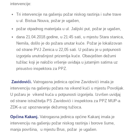
intervencije:
Tri intervencije na gašenju požar niskog rastinja i suhe trave
u ul. Bistua Nouva, požar je ugašen,
požar otpadnog materijala u ul. Jalijski put, požar je ugašen,
dana 21.04.2018.godine, u 21:45 sati, u mjestu Stara stanica,
Nemila, došlo je do požara unutar kuće. Požar je lokalizovan
od strane PVJ Zenica u 22,05 sati. U požaru je u potpunosti
izgorjela unutrašnjost prizemlja kuće. Obavješten dežurni
tužilac koji je naložio vršenje uviđaja u jutarnjim satima uz
prisustvo inspektora za PPZ.
Zavidovići.
Vatrogasna jedinica općine Zavidovići imala je
intervenciju na gašenju požara na vikend kući u mjestu Povolijak.
U požaru je vikend kuća u potpunosti izgorijela. Izvršen uvidjaj
od strane istražitelja PS Zavidovići i inspektora za PPZ MUP-a
ZDK-a uz upoznavanje dežurnog tužioca.
Općina Kakanj.
Vatrogasna jedinica općine Kakanj imala je
intervenciju na gašenju požar niskog rastinja i borove šume,
manja površina, u mjestu Brus, požar je ugašen.