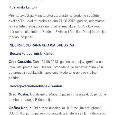
Tuzlanski kanton
Prema izvještaju Ministarstva za prostorno uređenje i zaštitu
okolice TK, kvalitet zraka za dan 21.06.2018. godine, odgovarao
je kvalitetu čistog zraka na lokalitetima Skver, BKC i Lukavac
dok se na lokalitetima Bukinje, Živinice i Mobilna:Doboj Istok nije
mogao ocijeniti.
NEEKSPLODIRANA UBOJNA SREDSTVA
Bosansko-podrinjski kanton
Grad Goražde.
Dana 21.06.2018. godine, po dojavi građana na
lokalitetu prema selu Desani, pronađena je nagazna mina koju
su preuzeli i uskladištili uposlenici Federalne uprave civilne
zaštite.
Hercegovačkoneretvanski kanton
Grad Mostar.
Od strane građana prijavljen pronalazak dvije ručne
bombe u naselju Bišće polje.
Općina Konjic.
Od strane uposlenika iz firme „Invest group“
D.O.O. Konjic, prijavljen pronalazak granate u zemlji na dubini od