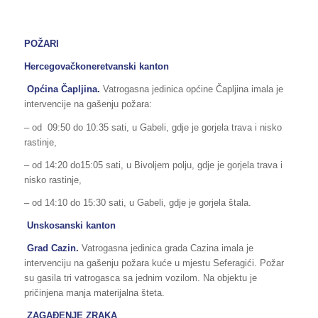
POŽARI
Hercegovačkoneretvanski kanton
Općina Čapljina.
Vatrogasna jedinica općine Čapljina imala je
intervencije na gašenju požara:
– od 09:50 do 10:35 sati, u Gabeli, gdje je gorjela trava i nisko
rastinje,
– od 14:20 do15:05 sati, u Bivoljem polju, gdje je gorjela trava i
nisko rastinje,
– od 14:10 do 15:30 sati, u Gabeli, gdje je gorjela štala.
Unskosanski kanton
Grad Cazin.
Vatrogasna jedinica grada Cazina imala je
intervenciju na gašenju požara kuće u mjestu Seferagići. Požar
su gasila tri vatrogasca sa jednim vozilom. Na objektu je
pričinjena manja materijalna šteta.
ZAGAĐENJE ZRAKA