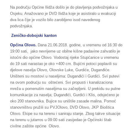
Na području Općine Ilidža došlo je do plavljenja podvožnjaka u
Osjeku. Anažovano je DVD Ilidža koje je asistiralo u evakuciji
dva lica čije je vozilo bilo zarobljeno isod navedenog
podvožnjaka.
Zeničko-dobojski kanton
Općina Olovo.
Dana 21.06.2018. godine, u vremenu od 16:30 do
19:00 sati, jako nevrijeme uz obilne kišne padavine zahvatilo je
istoćni dio općine Olovo. Vodostaj rijeke Stupćanice u vremenu
do 19 sati narastao je oko +400 cm. Bujićni potoci poplavili su
djelove naselja Olovo, Olovske Luke, Gurdiće, Duganđiće.
Uništeni su mostovi u naseljima: Duganđići i Gurdići. Svi putevi
na ovom podrućju su oštećeni. Svi propusti i kanalizaciona
mreža u pomenutim naseljima su začepljeni. U prekidu su putne
komunikacije za naselja; Duganđići, Gurdići i Klis, odsjećeno je
oko 200 stanovnika. Bujice su uništile zasade malina. Pomoć
stanovništvu pružili su PVJOlovo, DVD Olovo, JKP Bioštica
Olovo. Ekipe su na terenu i saniraju stanje. Zbog takve situacije
na terenu u jutarros u 09:00 sati zasijedao je Općinski štab
civilne zaštite općine Olovo.