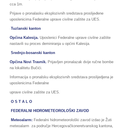
cca 1m.
Prijave o pronalasku eksplozivnih sredstava proslijeđene
uposlenicima Federalne uprave civilne zaštite za UES.
Tuzlanski kanton
Općina Kalesija.
Uposlenici Federalne uprave civilne zaštite
nastavili su proces deminiranja u općini Kalesija.
Srednjo-bosanski kanton
Općina Novi Travnik.
Prijavljen pronalazak dvije ručne bombe
na lokalitetu Bučići.
Informacija o pronalsku eksplozivnih sredstava proslijedjena je
uposlenicima Federalne
uprave civilne zaštite za UES.
O S T A L O
FEDERALNI HIDROMETEOROLOŠKI ZAVOD
Meteoalarm:
Federalni hidrometeorološki zavod izdao je Žuti
meteoalarm za područje Hercegovačkoneretvanskog kantona,