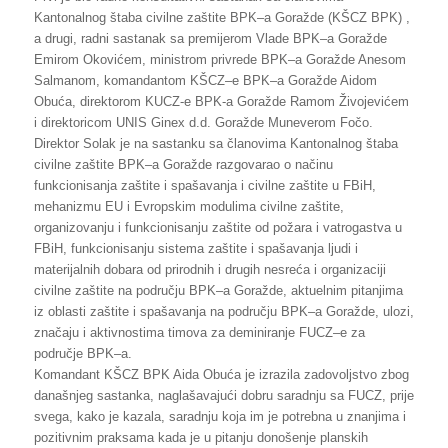
Kantonalnog štaba civilne zaštite BPK–a Goražde (KŠCZ BPK) ,
a drugi, radni sastanak sa premijerom Vlade BPK–a Goražde
Emirom Okovićem, ministrom privrede BPK–a Goražde Anesom
Salmanom, komandantom KŠCZ–e BPK–a Goražde Aidom
Obuća, direktorom KUCZ-e BPK-a Goražde Ramom Živojevićem
i direktoricom UNIS Ginex d.d. Goražde Muneverom Fočo.
Direktor Solak je na sastanku sa članovima Kantonalnog štaba
civilne zaštite BPK–a Goražde razgovarao o načinu
funkcionisanja zaštite i spašavanja i civilne zaštite u FBiH,
mehanizmu EU i Evropskim modulima civilne zaštite,
organizovanju i funkcionisanju zaštite od požara i vatrogastva u
FBiH, funkcionisanju sistema zaštite i spašavanja ljudi i
materijalnih dobara od prirodnih i drugih nesreća i organizaciji
civilne zaštite na području BPK–a Goražde, aktuelnim pitanjima
iz oblasti zaštite i spašavanja na području BPK–a Goražde, ulozi,
značaju i aktivnostima timova za deminiranje FUCZ–e za
područje BPK–a.
Komandant KŠCZ BPK Aida Obuća je izrazila zadovoljstvo zbog
današnjeg sastanka, naglašavajući dobru saradnju sa FUCZ, prije
svega, kako je kazala, saradnju koja im je potrebna u znanjima i
pozitivnim praksama kada je u pitanju donošenje planskih