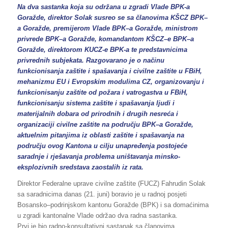
Na dva sastanka koja su održana u zgradi Vlade BPK-a
Goražde, direktor Solak susreo se sa članovima KŠCZ BPK–
a Goražde, premijerom Vlade BPK–a Goražde, ministrom
privrede BPK–a Goražde, komandantom KŠCZ–e BPK–a
Goražde, direktorom KUCZ-e BPK-a te predstavnicima
privrednih subjekata. Razgovarano je o načinu
funkcionisanja zaštite i spašavanja i civilne zaštite u FBiH,
mehanizmu EU i Evropskim modulima CZ, organizovanju i
funkcionisanju zaštite od požara i vatrogastva u FBiH,
funkcionisanju sistema zaštite i spašavanja ljudi i
materijalnih dobara od prirodnih i drugih nesreća i
organizaciji civilne zaštite na području BPK–a Goražde,
aktuelnim pitanjima iz oblasti zaštite i spašavanja na
području ovog Kantona u cilju unapređenja postojeće
saradnje i rješavanja problema uništavanja minsko-
eksplozivnih sredstava zaostalih iz rata.
Direktor Federalne uprave civilne zaštite (FUCZ) Fahrudin Solak
sa saradnicima danas (21. juni) boravio je u radnoj posjeti
Bosansko–podrinjskom kantonu Goražde (BPK) i sa domaćinima
u zgradi kantonalne Vlade održao dva radna sastanka.
Prvi je bio radno-konsultativni sastanak sa članovima