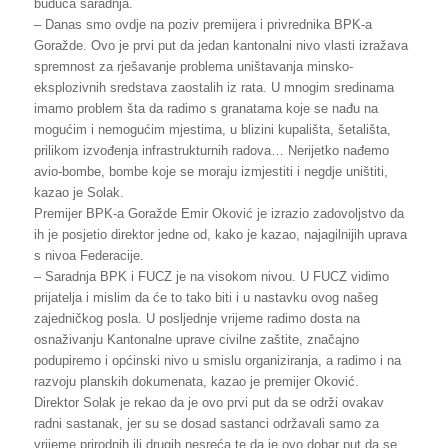
buduća saradnja.
– Danas smo ovdje na poziv premijera i privrednika BPK-a
Goražde. Ovo je prvi put da jedan kantonalni nivo vlasti izražava
spremnost za rješavanje problema uništavanja minsko-
eksplozivnih sredstava zaostalih iz rata. U mnogim sredinama
imamo problem šta da radimo s granatama koje se nađu na
mogućim i nemogućim mjestima, u blizini kupališta, šetališta,
prilikom izvođenja infrastrukturnih radova… Nerijetko nađemo
avio-bombe, bombe koje se moraju izmjestiti i negdje uništiti,
kazao je Solak.
Premijer BPK-a Goražde Emir Oković je izrazio zadovoljstvo da
ih je posjetio direktor jedne od, kako je kazao, najagilnijih uprava
s nivoa Federacije.
– Saradnja BPK i FUCZ je na visokom nivou. U FUCZ vidimo
prijatelja i mislim da će to tako biti i u nastavku ovog našeg
zajedničkog posla. U posljednje vrijeme radimo dosta na
osnaživanju Kantonalne uprave civilne zaštite, značajno
podupiremo i općinski nivo u smislu organiziranja, a radimo i na
razvoju planskih dokumenata, kazao je premijer Oković.
Direktor Solak je rekao da je ovo prvi put da se održi ovakav
radni sastanak, jer su se dosad sastanci održavali samo za
vrijeme prirodnih ili drugih nesreća te da je ovo dobar put da se