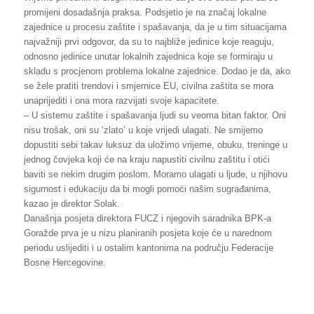
promijeni dosadašnja praksa. Podsjetio je na značaj lokalne
zajednice u procesu zaštite i spašavanja, da je u tim situacijama
najvažniji prvi odgovor, da su to najbliže jedinice koje reaguju,
odnosno jedinice unutar lokalnih zajednica koje se formiraju u
skladu s procjenom problema lokalne zajednice. Dodao je da, ako
se žele pratiti trendovi i smjernice EU, civilna zaštita se mora
unaprijediti i ona mora razvijati svoje kapacitete.
– U sistemu zaštite i spašavanja ljudi su veoma bitan faktor. Oni
nisu trošak, oni su ‘zlato’ u koje vrijedi ulagati. Ne smijemo
dopustiti sebi takav luksuz da uložimo vrijeme, obuku, treninge u
jednog čovjeka koji će na kraju napustiti civilnu zaštitu i otići
baviti se nekim drugim poslom. Moramo ulagati u ljude, u njihovu
sigurnost i edukaciju da bi mogli pomoći našim sugrađanima,
kazao je direktor Solak.
Današnja posjeta direktora FUCZ i njegovih saradnika BPK-a
Goražde prva je u nizu planiranih posjeta koje će u narednom
periodu uslijediti i u ostalim kantonima na području Federacije
Bosne Hercegovine.