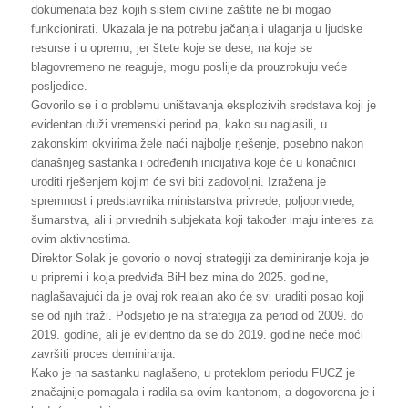
dokumenata bez kojih sistem civilne zaštite ne bi mogao
funkcionirati. Ukazala je na potrebu jačanja i ulaganja u ljudske
resurse i u opremu, jer štete koje se dese, na koje se
blagovremeno ne reaguje, mogu poslije da prouzrokuju veće
posljedice.
Govorilo se i o problemu uništavanja eksplozivih sredstava koji je
evidentan duži vremenski period pa, kako su naglasili, u
zakonskim okvirima žele naći najbolje rješenje, posebno nakon
današnjeg sastanka i određenih inicijativa koje će u konačnici
uroditi rješenjem kojim će svi biti zadovoljni. Izražena je
spremnost i predstavnika ministarstva privrede, poljoprivrede,
šumarstva, ali i privrednih subjekata koji također imaju interes za
ovim aktivnostima.
Direktor Solak je govorio o novoj strategiji za deminiranje koja je
u pripremi i koja predviđa BiH bez mina do 2025. godine,
naglašavajući da je ovaj rok realan ako će svi uraditi posao koji
se od njih traži. Podsjetio je na strategija za period od 2009. do
2019. godine, ali je evidentno da se do 2019. godine neće moći
završiti proces deminiranja.
Kako je na sastanku naglašeno, u proteklom periodu FUCZ je
značajnije pomagala i radila sa ovim kantonom, a dogovorena je i