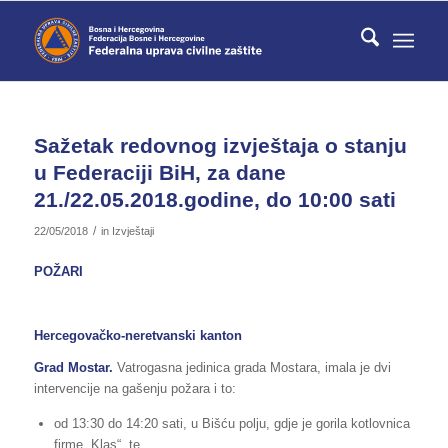
Sažetak redovnog izvještaja o stanju
u Federaciji BiH, za dane
21./22.05.2018.godine, do 10:00 sati
/
22/05/2018
in
Izvještaji
POŽARI
Hercegovačko-neretvanski kanton
Grad Mostar.
Vatrogasna jedinica grada Mostara, imala je dvi
intervencije na gašenju požara i to:
od 13:30 do 14:20 sati, u Bišću polju, gdje je gorila kotlovnica
firme „Klas“, te