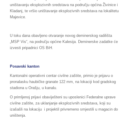
uništavanju eksplozivnih sredstava na području općina Živinice i
Kladanj, te vršio uništavanje eksplozivnih sredstava na lokalitetu
Majevice.
U toku dana obavljeno otvaranje novog deminerskog radilišta
„MSP Vis“, na području općine Kalesija. Deminerske zadatke će
izvesti pripadnici OS BiH.
Posavski kanton
Kantonalni operativni centar civilne zaštite, primio je prijavu o
pronalasku haubičke granate 122 mm, na lokaciji kod gradskog
stadiona u Orašju, u kanalu.
O primljenoj prijavi obaviješteni su uposlenici Federalne uprave
civilne zaštite, za uklanjanje eksplozivnih sredstava, koji su
izašašli na lokaciju i projektil privremeno smjestili u magacin do
uništenja.