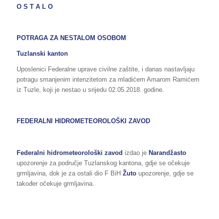
O S T A L O
POTRAGA ZA NESTALOM OSOBOM
Tuzlanski kanton
Uposlenici Federalne uprave civilne zaštite, i danas nastavljaju
potragu smanjenim intenzitetom za mladićem Amarom Ramićem
iz Tuzle, koji je nestao u srijedu 02.05.2018. godine.
FEDERALNI HIDROMETEOROLOŠKI ZAVOD
Federalni hidrometeorološki zavod
izdao je
Narandžasto
upozorenje za područje Tuzlanskog kantona, gdje se očekuje
grmljavina, dok je za ostali dio F BiH
Žuto
upozorenje, gdje se
također očekuje grmljavina.