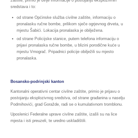
zaštite, primio je dvije informacije o postojanju eksplozivnih
sredstava i to:
od strane Općinske služba civilne zaštite, informaciju o
pronalasku ručne bombe, prilikom sječe ogrjevnog drveta, u
mjestu Šabići. Lokacija pronalaska je obilježena.
od strane Policijske stanice, putem telefona informaciju o
prijavi pronalaska ručne bombe, u blizini porodične kuće u
mjestu Vrnograč. Pripadnici policije obilježili su mjesto
pronalaska.
Bosansko-podrinjski kanton
Kantonalni operativni centar civilne zaštite, primio je prijavu o
postojanju eksplozivnog sredstva, od strane građanina u naselju
Podmihovići, grad Goražde, radi se o kumulativnom tromblonu.
Uposlenici Federalne uprave civilne zaštite, izašli su na lice
mjesta i isti preuzeli, te uredno uskladištili.