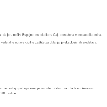
iju da je u općini Bugojno, na lokalitetu Gaj, pronađena minobacačka mina.
i Federalne uprave civilne zaštite za uklanjanje eksplozivnih sredstava.
anas nastavljaju potragu smanjenim intenzitetom za mladićem Amarom
2018. godine.