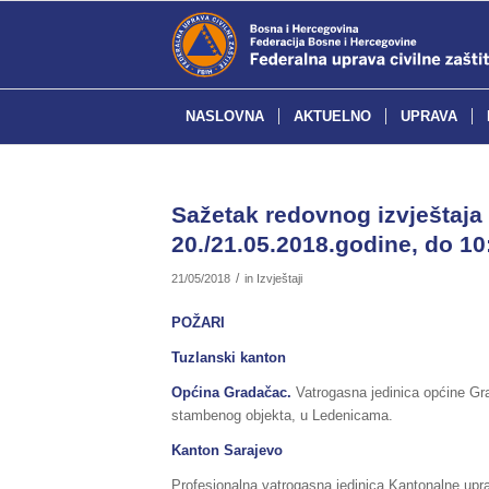
NASLOVNA
AKTUELNO
UPRAVA
Sažetak redovnog izvještaja 
20./21.05.2018.godine, do 10
/
21/05/2018
in
Izvještaji
POŽARI
Tuzlanski kanton
Općina Gradačac.
Vatrogasna jedinica općine Gra
stambenog objekta, u Ledenicama.
Kanton Sarajevo
Profesionalna vatrogasna jedinica Kantonalne upra