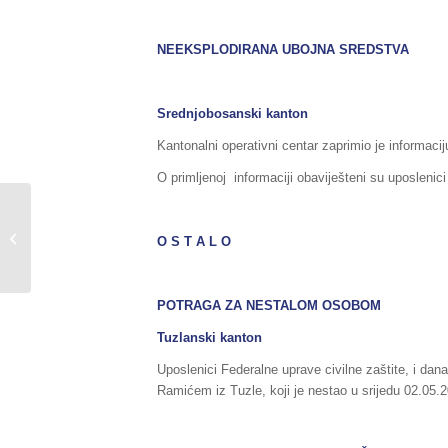
NEEKSPLODIRANA UBOJNA SREDSTVA
Srednjobosanski kanton
Kantonalni operativni centar zaprimio je informac
O primljenoj informaciji obaviješteni su uposlenic
Sažetak redovnog izvještaja o stanju
u Federaciji BiH, za dane
O S T A L O
19./20.05.2018.godine,...
POTRAGA ZA NESTALOM OSOBOM
Tuzlanski kanton
Uposlenici Federalne uprave civilne zaštite, i d
Ramićem iz Tuzle, koji je nestao u srijedu 02.05.