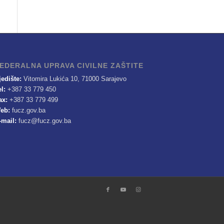
EDERALNA UPRAVA CIVILNE ZAŠTITE
jedište:
Vitomira Lukića 10, 71000 Sarajevo
el:
+387 33 779 450
ax:
+387 33 779 499
eb:
fucz.gov.ba
-mail:
fucz@fucz.gov.ba