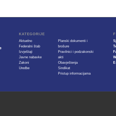
KATEGORIJE
F
Aktuelno
Planski dokumenti i
S
Federalni štab
brošure
T
Izvještaji
Pravilnici i podzakonski
F
Javne nabavke
akti
W
Zakoni
Obavještenja
E
Uredbe
Sindikat
Pristup informacijama