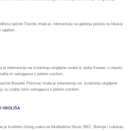
inica općine Travnik imala je, intervenciju na gašenju požara na lokaciji
e ugašen.
 je intervenciju na izvlačenju utopljene osobe iz rijeke Korane, u mjestu
izašla tri vatrogasca s jednim vozilom.
općine Bosanki Petrovac imala je intervenciju na izvlačenju utopljene
u su izašla četiri vatrogasca s jednim vozilom.
I OKOLIŠA
o je kvalitetu čistog zraka na lokalitetima Skver, BKC, Bukinje i Lukavac.