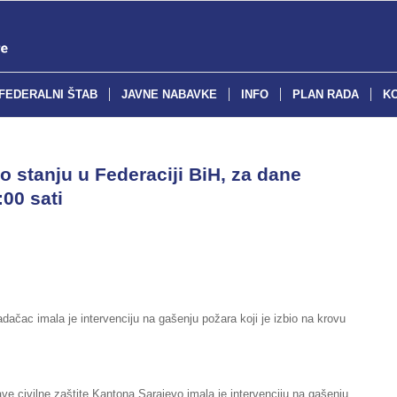
FEDERALNI ŠTAB
JAVNE NABAVKE
INFO
PLAN RADA
K
o stanju u Federaciji BiH, za dane
:00 sati
dačac imala je intervenciju na gašenju požara koji je izbio na krovu
ve civilne zaštite Kantona Sarajevo imala je intervenciju na gašenju