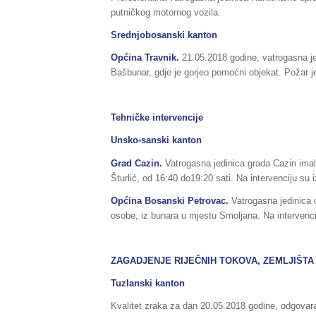
putničkog motornog vozila.
Srednjobosanski kanton
Općina Travnik.
21.05.2018 godine, vatrogasna jed
Bašbunar, gdje je gorjeo pomoćni objekat. Požar j
Tehničke intervencije
Unsko-sanski kanton
Grad Cazin.
Vatrogasna jedinica grada Cazin imala
Šturlić, od 16:40 do19:20 sati. Na intervenciju su 
Općina Bosanski Petrovac.
Vatrogasna jedinica 
osobe, iz bunara u mjestu Smoljana. Na intervencij
ZAGADJENJE RIJEČNIH TOKOVA, ZEMLJIŠTA 
Tuzlanski kanton
Kvalitet zraka za dan 20.05.2018 godine, odgovara