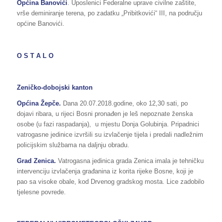
Općina Banovići
. Uposlenici Federalne uprave civilne zaštite,
vrše deminiranje terena, po zadatku „Pribitkovići“ III, na području
općine Banovići.
O S T A L O
Zeničko-dobojski kanton
Općina
Žepče
.
Dana 20.07.2018.godine, oko 12,30 sati, po
dojavi ribara, u rijeci Bosni pronađen je leš nepoznate ženska
osobe (u fazi raspadanja), u mjestu Donja Golubinja. Pripadnici
vatrogasne jedinice izvršili su izvlačenje tijela i predali nadležnim
policijskim službama na daljnju obradu.
Grad
Zenica.
Vatrogasna jedinica grada Zenica imala je tehničku
intervenciju izvlačenja građanina iz korita rijeke Bosne, koji je
pao sa visoke obale, kod Drvenog gradskog mosta. Lice zadobilo
tjelesne povrede.