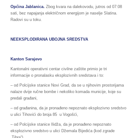
Općina
Jablanica
.
Zbog kvara na dalekovodu, jutros od 07:08
sati, bez napajanja električnom energijom je naselje Slatina.
Radovi su u toku.
NEEKSPLODIRANA UBOJNA SREDSTVA
Kanton Sarajevo
Kantonalni operativni centar civilne zaštite primio je tri
informacije o pronalasku eksplozivnih sredstava i to:
– od Polcijske stanice Novi Grad, da se u njihovim prostorijama
nalaze dvije ručne bombe i nekoliko komada municije, koje su
predali građani,
– od građanina, da je pronađeno nepoznato eksplozivno sredstvo
u ulici Tihovići do broja 85 u Vogošći,
– od Polcijske stanice Ilidža, da je pronađeno nepoznato
eksplozivno sredstvo u ulici Džemala Bijedića (kod zgrade
„Tibra“).