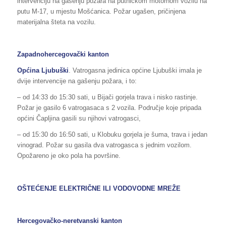
intervenciju na gašenju požara na putničkom motornom vozilu na
putu M-17, u mjestu Mošćanica. Požar ugašen, pričinjena
materijalna šteta na vozilu.
Zapadnohercegovački kanton
Općina Ljubuški
. Vatrogasna jedinica općine Ljubuški imala je
dvije intervencije na gašenju požara, i to:
– od 14:33 do 15:30 sati, u Bijači gorjela trava i nisko rastinje.
Požar je gasilo 6 vatrogasaca s 2 vozila. Područje koje pripada
općini Čapljina gasili su njihovi vatrogasci,
– od 15:30 do 16:50 sati, u Klobuku gorjela je šuma, trava i jedan
vinograd. Požar su gasila dva vatrogasca s jednim vozilom.
Opožareno je oko pola ha površine.
OŠTEĆENJE ELEKTRIČNE ILI VODOVODNE MREŽE
Hercegovačko-neretvanski kanton