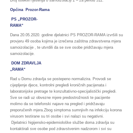
Broj isteklih rješenja o samoizolaciji 2 – za period 312.
Općina Prozor-Rama
PS „PROZOR-
RAM
Dana 20.05.2020. godine djelatnici PS PROZOR-RAMA izvršili su
provjeru 49 osoba kojima je izrečena zaštitna zdravstvena mjera
samoizolacije , te utvrdili da se sve osobe pridržavaju mjera
samoizolacije.
DOM ZDRAVLJA
„RAM
Rad u Domu zdravlja se postepeno normalizira. Provodi se
cijepljenje djece, kontrolni pregledi kroničnih pacijenata i
laboratorijske pretrage te konzultativno-specijalistički pregledi.
Sve se radi uz obvezne mjere predostrožnosti te pacijente
molimo da se telefonski najave na pregled i pridržavaju
preporučenih mjera.Zbog simptoma sumnjivih na infekciju korona
virusom testirane su tri osobe i svi nalazi su negativni.
Djelatnici higijensko-epidemiološke službe doma zdravlja su
kontaktirali sve osobe pod zdravstvenim nadzorom i svi su