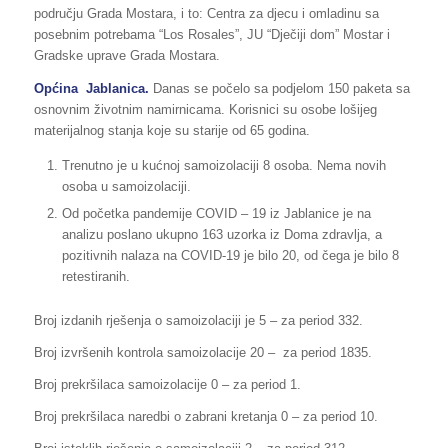
području Grada Mostara, i to: Centra za djecu i omladinu sa
posebnim potrebama “Los Rosales”, JU “Dječiji dom” Mostar i
Gradske uprave Grada Mostara.
Općina Jablanica.
Danas se počelo sa podjelom 150 paketa sa
osnovnim životnim namirnicama. Korisnici su osobe lošijeg
materijalnog stanja koje su starije od 65 godina.
Trenutno je u kućnoj samoizolaciji 8 osoba. Nema novih
osoba u samoizolaciji.
Od početka pandemije COVID – 19 iz Jablanice je na
analizu poslano ukupno 163 uzorka iz Doma zdravlja, a
pozitivnih nalaza na COVID-19 je bilo 20, od čega je bilo 8
retestiranih.
Broj izdanih rješenja o samoizolaciji je 5 – za period 332.
Broj izvršenih kontrola samoizolacije 20 – za period 1835.
Broj prekršilaca samoizolacije 0 – za period 1.
Broj prekršilaca naredbi o zabrani kretanja 0 – za period 10.