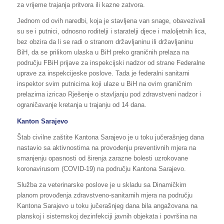
za vrijeme trajanja pritvora ili kazne zatvora.
Jednom od ovih naredbi, koja je stavljena van snage, obavezivali
su se i putnici, odnosno roditelji i staratelji djece i maloljetnih lica,
bez obzira da li se radi o stranom državljaninu ili državljaninu
BiH, da se prilikom ulaska u BiH preko graničnih prelaza na
području FBiH prijave za inspekcijski nadzor od strane Federalne
uprave za inspekcijeske poslove. Tada je federalni sanitarni
inspektor svim putnicima koji ulaze u BiH na ovim graničnim
prelazima izricao Rješenje o stavljanju pod zdravstveni nadzor i
ograničavanje kretanja u trajanju od 14 dana.
Kanton Sarajevo
Štab civilne zaštite Kantona Sarajevo je u toku jučerašnjeg dana
nastavio sa aktivnostima na provođenju preventivnih mjera na
smanjenju opasnosti od širenja zarazne bolesti uzrokovane
koronavirusom (COVID-19) na području Kantona Sarajevo.
Služba za veterinarske poslove je u skladu sa Dinamičkim
planom provođenja zdravstveno-sanitarnih mjera na području
Kantona Sarajevo u toku jučerašnjeg dana bila angažovana na
planskoj i sistemskoj dezinfekciji javnih objekata i površina na