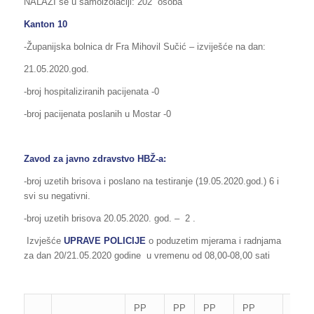
NALAZI se u samoizolaciji: 202 osoba
Kanton 10
-Županijska bolnica dr Fra Mihovil Sučić – izviješće na dan:
21.05.2020.god.
-broj hospitaliziranih pacijenata -0
-broj pacijenata poslanih u Mostar -0
Zavod za javno zdravstvo HBŽ-a:
-broj uzetih brisova i poslano na testiranje (19.05.2020.god.) 6 i
svi su negativni.
-broj uzetih brisova 20.05.2020. god. – 2 .
Izvješće
UPRAVE POLICIJE
o poduzetim mjerama i radnjama
za dan 20/21.05.2020 godine u vremenu od 08,00-08,00 sati
PP
PP
PP
PP
PP