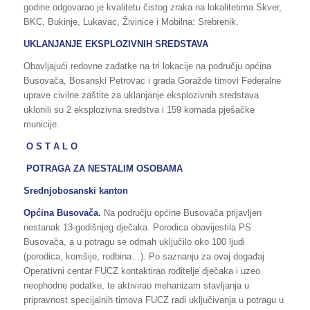
godine odgovarao je kvalitetu čistog zraka na lokalitetima Skver,
BKC, Bukinje, Lukavac, Živinice i Mobilna: Srebrenik.
UKLANJANJE EKSPLOZIVNIH SREDSTAVA
Obavljajući redovne zadatke na tri lokacije na području općina
Busovača, Bosanski Petrovac i grada Goražde timovi Federalne
uprave civilne zaštite za uklanjanje eksplozivnih sredstava
uklonili su 2 eksplozivna sredstva i 159 komada pješačke
municije.
O S T A L O
POTRAGA ZA NESTALIM OSOBAMA
Srednjobosanski kanton
Općina
Busovača.
Na području općine Busovača prijavljen
nestanak 13-godišnjeg dječaka. Porodica obavijestila PS
Busovača, a u potragu se odmah uključilo oko 100 ljudi
(porodica, komšije, rodbina…). Po saznanju za ovaj događaj
Operativni centar FUCZ kontaktirao roditelje dječaka i uzeo
neophodne podatke, te aktivirao mehanizam stavljanja u
pripravnost specijalnih timova FUCZ radi uključivanja u potragu u