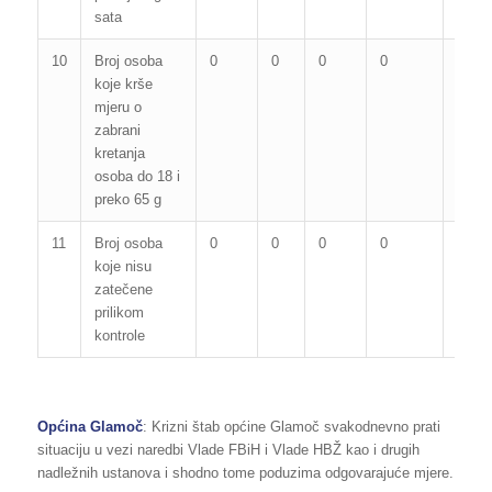
sata
10
Broj osoba
0
0
0
0
0
koje krše
mjeru o
zabrani
kretanja
osoba do 18 i
preko 65 g
11
Broj osoba
0
0
0
0
0
koje nisu
zatečene
prilikom
kontrole
Općina Glamoč
: Krizni štab općine Glamoč svakodnevno prati
situaciju u vezi naredbi Vlade FBiH i Vlade HBŽ kao i drugih
nadležnih ustanova i shodno tome poduzima odgovarajuće mjere.