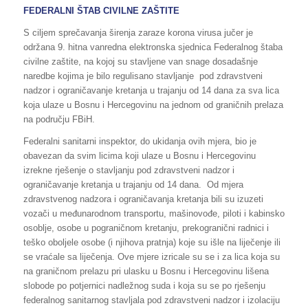
FEDERALNI ŠTAB CIVILNE ZAŠTITE
S ciljem sprečavanja širenja zaraze korona virusa jučer je
održana 9. hitna vanredna elektronska sjednica Federalnog štaba
civilne zaštite, na kojoj su stavljene van snage dosadašnje
naredbe kojima je bilo regulisano stavljanje pod zdravstveni
nadzor i ograničavanje kretanja u trajanju od 14 dana za sva lica
koja ulaze u Bosnu i Hercegovinu na jednom od graničnih prelaza
na području FBiH.
Federalni sanitarni inspektor, do ukidanja ovih mjera, bio je
obavezan da svim licima koji ulaze u Bosnu i Hercegovinu
izrekne rješenje o stavljanju pod zdravstveni nadzor i
ograničavanje kretanja u trajanju od 14 dana. Od mjera
zdravstvenog nadzora i ograničavanja kretanja bili su izuzeti
vozači u međunarodnom transportu, mašinovođe, piloti i kabinsko
osoblje, osobe u pograničnom kretanju, prekogranični radnici i
teško oboljele osobe (i njihova pratnja) koje su išle na liječenje ili
se vraćale sa liječenja. Ove mjere izricale su se i za lica koja su
na graničnom prelazu pri ulasku u Bosnu i Hercegovinu lišena
slobode po potjernici nadležnog suda i koja su se po rješenju
federalnog sanitarnog stavljala pod zdravstveni nadzor i izolaciju