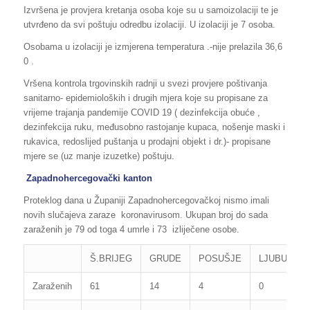
Izvršena je provjera kretanja osoba koje su u samoizolaciji te je
utvrđeno da svi poštuju odredbu izolaciji. U izolaciji je 7 osoba.
Osobama u izolaciji je izmjerena temperatura .-nije prelazila 36,6
0 .
Vršena kontrola trgovinskih radnji u svezi provjere poštivanja
sanitarno- epidemioloških i drugih mjera koje su propisane za
vrijeme trajanja pandemije COVID 19 ( dezinfekcija obuće ,
dezinfekcija ruku, međusobno rastojanje kupaca, nošenje maski i
rukavica, redoslijed puštanja u prodajni objekt i dr.)- propisane
mjere se (uz manje izuzetke) poštuju.
Zapadnohercegovački kanton
Proteklog dana u Županiji Zapadnohercegovačkoj nismo imali
novih slučajeva zaraze koronavirusom. Ukupan broj do sada
zaraženih je 79 od toga 4 umrle i 73 izliječene osobe.
Š.BRIJEG
GRUDE
POSUŠJE
LJUBUŠKI
Zaraženih
61
14
4
0