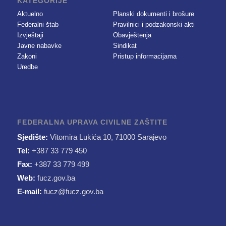
KATEGORIJE
Aktuelno
Planski dokumenti i brošure
Federalni štab
Pravilnici i podzakonski akti
Izvještaji
Obavještenja
Javne nabavke
Sindikat
Zakoni
Pristup informacijama
Uredbe
FEDERALNA UPRAVA CIVILNE ZAŠTITE
Sjedište:
Vitomira Lukića 10, 71000 Sarajevo
Tel:
+387 33 779 450
Fax:
+387 33 779 499
Web:
fucz.gov.ba
E-mail:
fucz@fucz.gov.ba