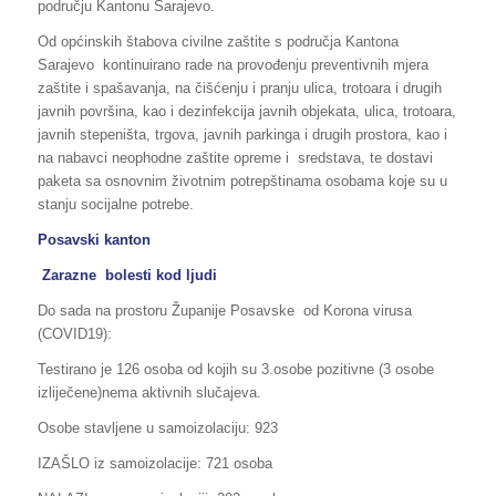
području Kantonu Sarajevo.
Od općinskih štabova civilne zaštite s područja Kantona
Sarajevo kontinuirano rade na provođenju preventivnih mjera
zaštite i spašavanja, na čišćenju i pranju ulica, trotoara i drugih
javnih površina, kao i dezinfekcija javnih objekata, ulica, trotoara,
javnih stepeništa, trgova, javnih parkinga i drugih prostora, kao i
na nabavci neophodne zaštite opreme i sredstava, te dostavi
paketa sa osnovnim životnim potrepštinama osobama koje su u
stanju socijalne potrebe.
Posavski kanton
Zarazne bolesti kod ljudi
Do sada na prostoru Županije Posavske od Korona virusa
(COVID19):
Testirano je 126 osoba od kojih su 3.osobe pozitivne (3 osobe
izliječene)nema aktivnih slučajeva.
Osobe stavljene u samoizolaciju: 923
IZAŠLO iz samoizolacije: 721 osoba