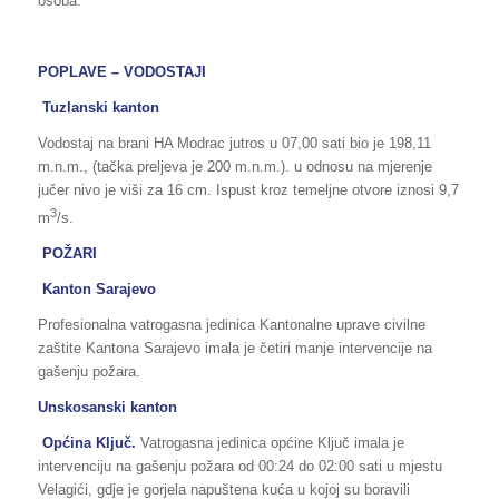
osoba.
POPLAVE – VODOSTAJI
Tuzlanski kanton
Vodostaj na brani HA Modrac jutros u 07,00 sati bio je 198,11
m.n.m., (tačka preljeva je 200 m.n.m.). u odnosu na mjerenje
jučer nivo je viši za 16 cm. Ispust kroz temeljne otvore iznosi 9,7
3
m
/s.
POŽARI
Kanton Sarajevo
Profesionalna vatrogasna jedinica Kantonalne uprave civilne
zaštite Kantona Sarajevo imala je četiri manje intervencije na
gašenju požara.
Unskosanski kanton
Općina Ključ.
Vatrogasna jedinica općine Ključ imala je
intervenciju na gašenju požara od 00:24 do 02:00 sati u mjestu
Velagići, gdje je gorjela napuštena kuća u kojoj su boravili