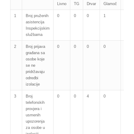
Livno
TG
Drvar
Glamoč
Kupr
1
Broj pruženih
0
0
0
1
0
asistencija
Inspekcijskim
službama
2
Broj prijava
0
0
0
0
0
građana sa
osobe koje
se ne
pridržavaju
odredbi
izolacije
3
Broj
0
0
4
0
2
telefonskih
provjera i
usmenih
upozorenja
za osobe u
izolaciji