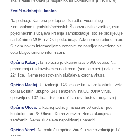
analiziranih uzoraka je negativno na koronavirus (COVID-19).
Zeničko-dobojski kanton
Na području Kantona poštuju se Naredbe Federalnog,
Kantonalnog i gradskih/općinskih Štabova civilne zaštite, osim
pojedinačnih slučajeva kršenja samoizolacije, što se prosljeđuje
nadležnim u MUP-a ZDK i poduzimaju Zakonom određene mjere.
O svim novim informacijama vezanim za naprijed navedeno biti
ćete blagovremeno informisani.
Općina Kakanj.
Iz izolacije je ukupno izašlo 956 osoba. Na
promatranju i zdravstvenim nadzorom (samoizolaciji) nalazi se
224 lica. Nema registrovanih slučajeva korona virusa.
Općina Maglaj.
U izolaciji 143 osobe timovi za kontrolu vrše
obilazak istih, ukupno 141 zaraženih na CORONA virus,
oporavljeno 102 lica, testirano 7 lica (svi testovi negativni).
Općina Olovo.
U kućnoj izolaciji nalazi se 58 osoba i pod
kontrolom su PS Olovo i Doma zdravlja. Nema slučajeva
zaraženih. Nema slučajeva nepoštivanja naredbi.
Općina Vareš.
Na području općine Vareš u samoizolaciji je 17