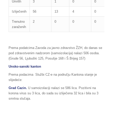
Umrlih
3
1
0
0
Izliječenih
56
13
4
0
Trenutno
2
0
0
0
zaraženih
Prema podatcima Zavoda za javno zdravstvo ŽZH, do danas se
pod zdravstvenim nadzorom (samoizolacija) nalazi 506 osoba.
(Grude 56, Ljubuški 125, Posušje 168 i Š.Brijeg 157)
Unsko-sanski kanton
Prema podacima Službi CZ-e na području Kantona stanje je
slijedeće:
Grad Cazin.
U samoizolaciji nalazi se 586 lica. Pozitivni na
korona virus su 3 lica, do sada su izliječena 32 lica i bila su 3
smrtna slučaja.