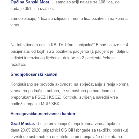
Općina Sanski Most.
U samoizolaciji nalaze se 108 lica, do
sada je 351 lica izašlo iz
samoizolacije, 4 lica su izliječeni i nema lica pozitivnih na korona
virus.
Na Infektivnom odjelu KB „Dr. Irfan Ljubijankić“ Bihać nalaze se 4
pacijenata, od kojih su 2 pozitivna pacijenta (1 pacijent je i dalje u
jedinici intenzivnog liječenja, dok se za 2 pacijenta čekaju
rezultati.
Srednjobosanski kanton
Kontinuirano se provode aktivnosti na sprječavanju širenja korona
virusa na području kantona, te se postupa po naredbama i
preporukama FŠCZ i KŠCZ. Kontrolu izvršenja naredbi vrše
nadležni organi i MUP SBK.
Hercegovačko-neretvanski kanton
Grad Mostar.
U cilju prevencije širenja korona virusa tijekom
dana 20.05.2020. pripadnici OS BiH (brigade za taktičku podršku)
izvršili su sistematsku dezinfekciju prostorija više objekata na