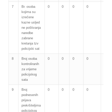
7
Br. osoba
0
0
0
0
0
kojima su
izrečene
kazne usljed
ne poštivanja
naredbe
zabrane
kretanja tzv
policijski sat
8
Broj osoba
0
0
0
0
0
kontroliranih
za vrijeme
policijskog
sata
9
Broj
0
0
0
0
0
podnesenih
prijava
prekršiteljima
policijskog