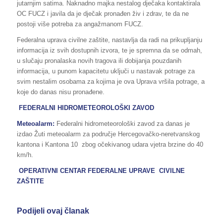
jutarnjim satima. Naknadno majka nestalog dječaka kontaktirala
OC FUCZ i javila da je dječak pronađen živ i zdrav, te da ne
postoji više potreba za angažmanom FUCZ.
Federalna uprava civilne zaštite, nastavlja da radi na prikupljanju
informacija iz svih dostupnih izvora, te je spremna da se odmah,
u slučaju pronalaska novih tragova ili dobijanja pouzdanih
informacija, u punom kapacitetu uključi u nastavak potrage za
svim nestalim osobama za kojima je ova Uprava vršila potrage, a
koje do danas nisu pronađene.
FEDERALNI HIDROMETEOROLOŠKI ZAVOD
Meteoalarm:
Federalni hidrometeorološki zavod za danas je
izdao Žuti meteoalarm za područje Hercegovačko-neretvanskog
kantona i Kantona 10 zbog očekivanog udara vjetra brzine do 40
km/h.
OPERATIVNI CENTAR FEDERALNE UPRAVE CIVILNE
ZAŠTITE
Podijeli ovaj članak