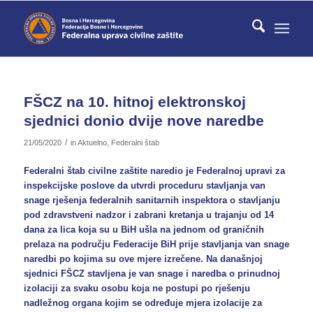
FŠCZ na 10. hitnoj elektronskoj
sjednici donio dvije nove naredbe
/
21/05/2020
in
Aktuelno
,
Federalni štab
Federalni štab civilne zaštite naredio je Federalnoj upravi za
inspekcijske poslove da utvrdi proceduru stavljanja van
snage rješenja federalnih sanitarnih inspektora o stavljanju
pod zdravstveni nadzor i zabrani kretanja u trajanju od 14
dana za lica koja su u BiH ušla na jednom od graničnih
prelaza na području Federacije BiH prije stavljanja van snage
naredbi po kojima su ove mjere izrečene. Na današnjoj
sjednici FŠCZ stavljena je van snage i naredba o prinudnoj
izolaciji za svaku osobu koja ne postupi po rješenju
nadležnog organa kojim se određuje mjera izolacije za