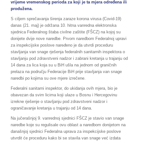
vrijeme vremenskog perioda za koji je ta mjera određena ili
produžena.
S ciljem sprečavanja širenja zaraze korona virusa (Covid-19)
danas (21. maj) je održana 10. hitna vanredna elektronska
sjednica Federalnog štaba civilne zaštite (FŠCZ) na kojoj su
donijete dvije nove naredbe. Prvom naredbom Federalnoj upravi
za inspekcijske poslove naređeno je da utvrdi proceduru
stavljanja van snage rješenja federalnih sanitarnih inspektora o
stavljanju pod zdravstveni nadzor i zabrani kretanja u trajanju od
14 dana za lica koja su u BiH ušla na jednom od graničnih
prelaza na području Federacije BiH prije stavljanja van snage
naredbi po kojima su ove mjere izrečene.
Federalni sanitarni inspektor, do ukidanja ovih mjera, bio je
obavezan da svim licima koji ulaze u Bosnu i Hercegovinu
izrekne rješenje o stavljanju pod zdravstveni nadzor i
ograničavanje kretanja u trajanju od 14 dana.
Na jučerašnjoj 9. vanrednoj sjednici FŠCZ je stavio van snage
naredbe koje su regulisale ovu oblast a naredbom donijetom na
današnjoj sjednici Federalna uprava za inspekcijske poslove
utvrdit će proceduru kako bi se stavila van snage već izdata