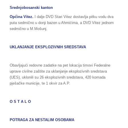
Srednjobosanski kanton
Općina Vitez.
I dalje DVD Stari Vitez dostavlja pitku vodu dva
puta sedmično u donji bazen u Ahmićima, a DVD Vitez jednom
sedmično u M.Mošunj.
UKLANJANJE EKSPLOZIVNIH SREDSTAVA
Obavljajući redovne zadatke na pet lokacija timovi Federalne
uprave civilne zaštite za uklanjanje eksplozivnih sredstava
(UES), uklonili su 26 eksplozivnih sredstava, 420 komada
pješačke municije, te 1 okvir za A.P.
O S T A L O
POTRAGA ZA NESTALIM OSOBAMA