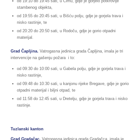
od 19:10 do 19:45 sati, u Cimu, gdje je gorjelo potkrovlje
stambenog objekta,
od 19:55 do 20:45 sati, u Bišću polju, gdje je gorjela trava i
nisko rastinje, te
od 20:20 do 20:50 sati, u Rodoču, gdje je gorio otpadni
materijal.
Grad Čapljina.
Vatrogasna jedinica grada Čapljina, imala je tri
intervencije na gašenju požara i to:
od 09:30 do 10:00 sati, u Gabela polju, gdje je gorjela trava i
nisko rastinje,
od 09:48 do 10:30 sati, u kanjonu rijeke Bregave, gdje je gorio
otpadni materijal i biljni otpad, te
od 11:58 do 12:45 sati, u Dretelju, gdje je gorjela trava i nisko
rastinje.
Tuzlanski kanton
Grad Gradačac.
Vatrogasna jedinica grada Gradačca, imala je